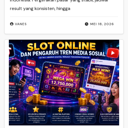
result yang konsisten, hingga
VANES
MEI 18, 2026