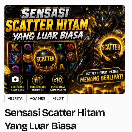
BERITA
GAMES
SLOT
Sensasi Scatter Hitam
Yang Luar Biasa