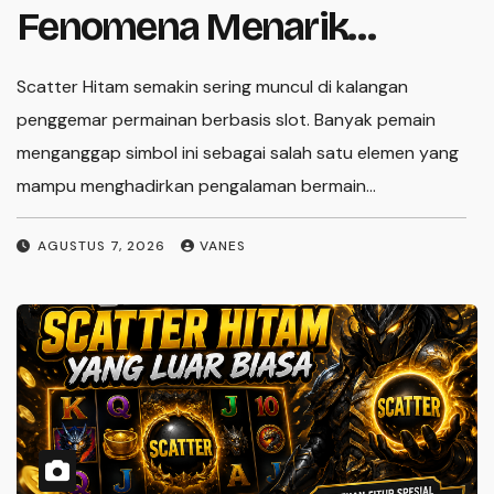
Fenomena Menarik
ka
Perhatian
o
Scatter Hitam semakin sering muncul di kalangan
k
penggemar permainan berbasis slot. Banyak pemain
te
menganggap simbol ini sebagai salah satu elemen yang
mampu menghadirkan pengalaman bermain…
AGUSTUS 7, 2026
VANES