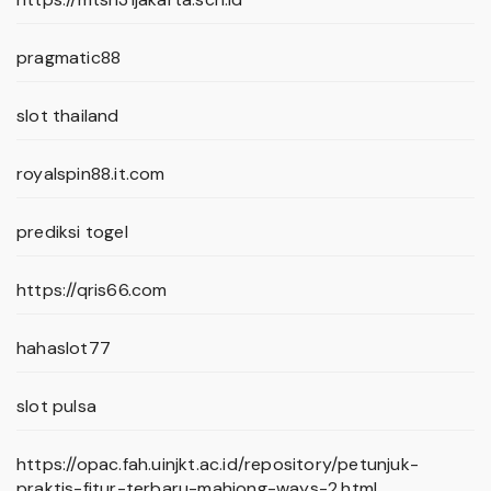
pragmatic88
slot thailand
royalspin88.it.com
prediksi togel
https://qris66.com
hahaslot77
slot pulsa
https://opac.fah.uinjkt.ac.id/repository/petunjuk-
praktis-fitur-terbaru-mahjong-ways-2.html