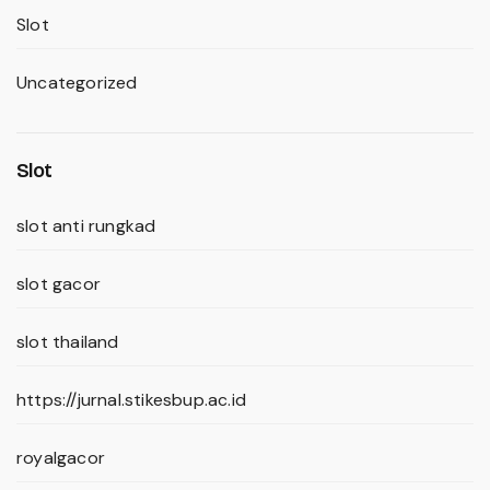
Slot
Uncategorized
Slot
slot anti rungkad
slot gacor
slot thailand
https://jurnal.stikesbup.ac.id
royalgacor