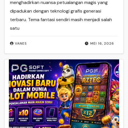
menghadirkan nuansa petualangan magis yang
dipadukan dengan teknologi grafis generasi
terbaru. Tema fantasi sendiri masih menjadi salah
satu
VANES
MEI 16, 2026