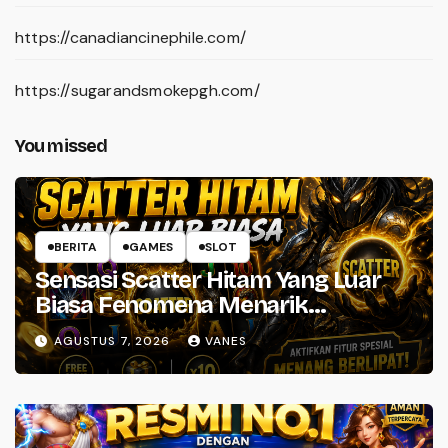
https://canadiancinephile.com/
https://sugarandsmokepgh.com/
You missed
BERITA
GAMES
SLOT
Sensasi Scatter Hitam Yang Luar
Biasa Fenomena Menarik
Perhatian
AGUSTUS 7, 2026
VANES