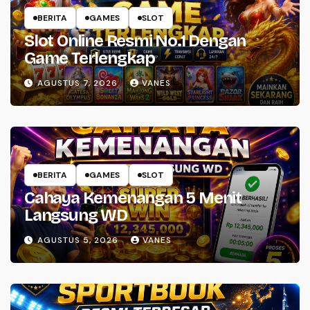
BERITA
GAMES
SLOT
Slot Online Resmi No.1 Dengan
Game Terlengkap
AGUSTUS 7, 2026
VANES
BERITA
GAMES
SLOT
Cahaya Kemenangan 5 Menit
Langsung WD
AGUSTUS 5, 2026
VANES