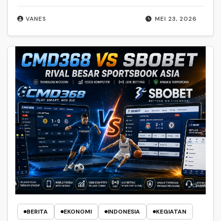
VANES
MEI 23, 2026
BERITA
EKONOMI
INDONESIA
KEGIATAN