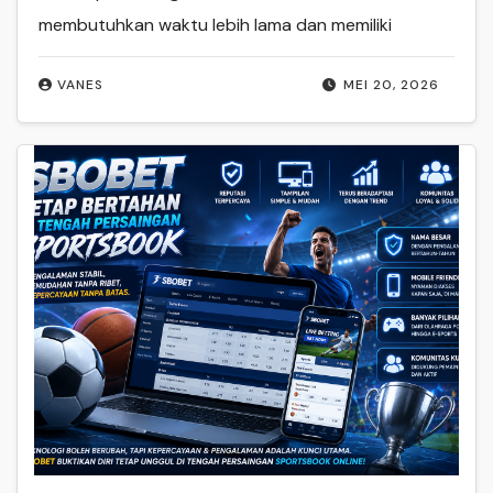
membutuhkan waktu lebih lama dan memiliki
VANES
MEI 20, 2026