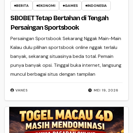
BERITA
EKONOMI
GAMES
INDONESIA
SBOBET Tetap Bertahan di Tengah
Persaingan Sportsbook
Persaingan Sportsbook Sekarang Nggak Main-Main
Kalau dulu pilihan sportsbook online nggak terlalu
banyak, sekarang situasinya beda total. Pemain
punya banyak opsi. Tinggal buka internet, langsung
muncul berbagai situs dengan tampilan
VANES
MEI 19, 2026