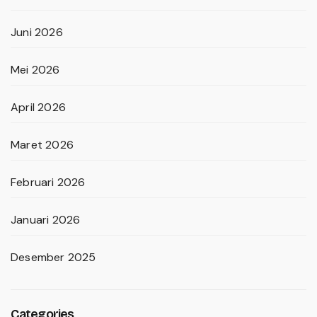
Juni 2026
Mei 2026
April 2026
Maret 2026
Februari 2026
Januari 2026
Desember 2025
Categories