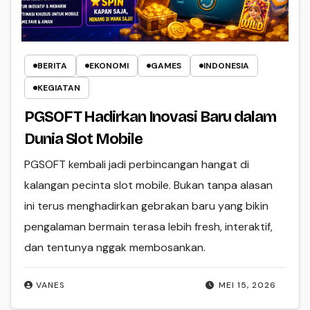
BERITA
EKONOMI
GAMES
INDONESIA
KEGIATAN
PGSOFT Hadirkan Inovasi Baru dalam
Dunia Slot Mobile
PGSOFT kembali jadi perbincangan hangat di
kalangan pecinta slot mobile. Bukan tanpa alasan
ini terus menghadirkan gebrakan baru yang bikin
pengalaman bermain terasa lebih fresh, interaktif,
dan tentunya nggak membosankan.
VANES
MEI 15, 2026