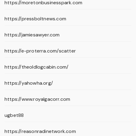
https://moretonbusinesspark.com
https://pressboltnews.com
https://jamiesawyer.com
https://e-proterra.com/scatter
https://theoldlogcabin.com/
https://yahowha.org/
https://www.royalgacorr.com
ugbet88
https://reasonradinetwork.com