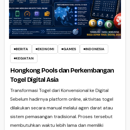
BERITA
EKONOMI
GAMES
INDONESIA
KEGIATAN
Hongkong Pools dan Perkembangan
Togel Digital Asia
Transformasi Togel dari Konvensional ke Digital
Sebelum hadirnya platform online, aktivitas togel
dilakukan secara manual melalui agen darat atau
sistem pemasangan tradisional. Proses tersebut
membutuhkan waktu lebih lama dan memiliki