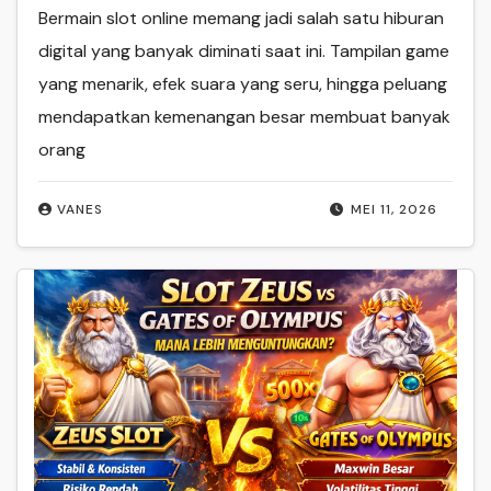
Bermain slot online memang jadi salah satu hiburan
digital yang banyak diminati saat ini. Tampilan game
yang menarik, efek suara yang seru, hingga peluang
mendapatkan kemenangan besar membuat banyak
orang
VANES
MEI 11, 2026