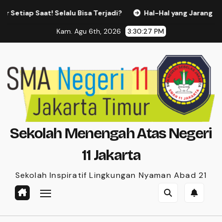
Skip
Bisa Terjadi?
Hal-Hal yang Jarang Diketahui Tentang Per
to
Kam. Agu 6th, 2026
3:30:29 PM
content
Sekolah Menengah Atas Negeri
11 Jakarta
Sekolah Inspiratif Lingkungan Nyaman Abad 21