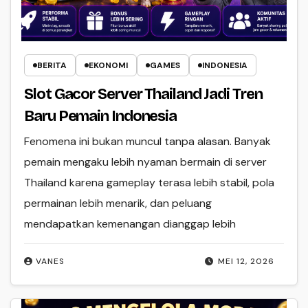
BERITA
EKONOMI
GAMES
INDONESIA
Slot Gacor Server Thailand Jadi Tren
Baru Pemain Indonesia
Fenomena ini bukan muncul tanpa alasan. Banyak
pemain mengaku lebih nyaman bermain di server
Thailand karena gameplay terasa lebih stabil, pola
permainan lebih menarik, dan peluang
mendapatkan kemenangan dianggap lebih
VANES
MEI 12, 2026