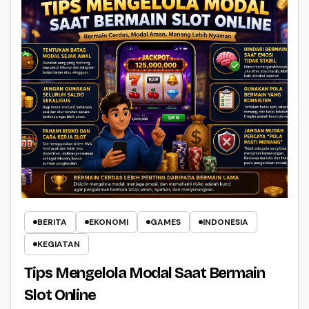
BERITA
EKONOMI
GAMES
INDONESIA
KEGIATAN
Tips Mengelola Modal Saat Bermain
Slot Online