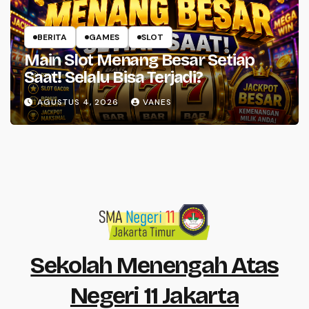
BERITA
GAMES
SLOT
Main Slot Menang Besar Setiap
Saat! Selalu Bisa Terjadi?
AGUSTUS 4, 2026
VANES
Sekolah Menengah Atas
Negeri 11 Jakarta