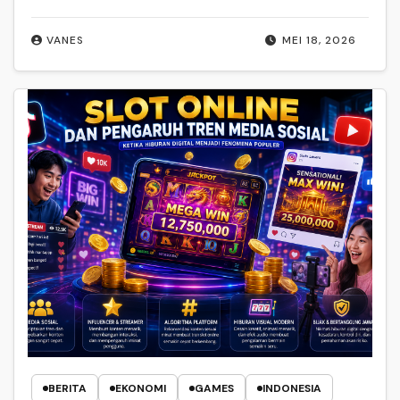
VANES
MEI 18, 2026
BERITA
EKONOMI
GAMES
INDONESIA