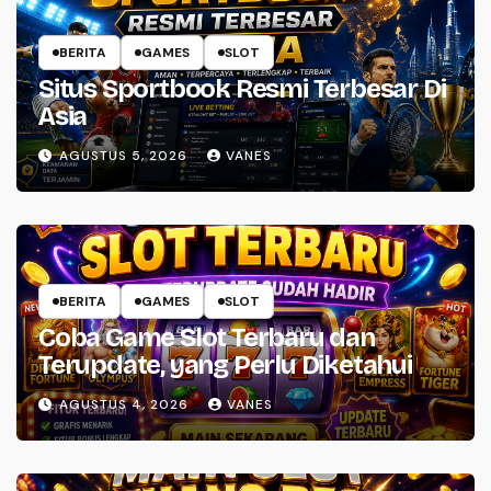
BERITA
GAMES
SLOT
Situs Sportbook Resmi Terbesar Di
Asia
AGUSTUS 5, 2026
VANES
BERITA
GAMES
SLOT
Coba Game Slot Terbaru dan
Terupdate, yang Perlu Diketahui
AGUSTUS 4, 2026
VANES