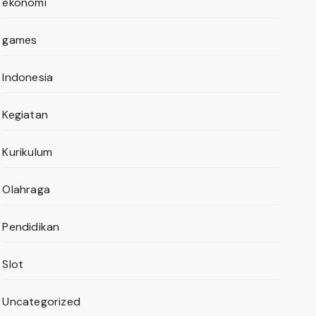
ekonomi
games
Indonesia
Kegiatan
Kurikulum
Olahraga
Pendidikan
Slot
Uncategorized