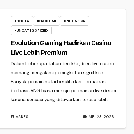
BERITA
EKONOMI
INDONESIA
UNCATEGORIZED
Evolution Gaming Hadirkan Casino
Live Lebih Premium
Dalam beberapa tahun terakhir, tren live casino
memang mengalami peningkatan signifikan.
Banyak pemain mulai beralih dari permainan
berbasis RNG biasa menuju permainan live dealer
karena sensasi yang ditawarkan terasa lebih
VANES
MEI 23, 2026