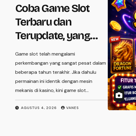
Sensasi Scatter
Hitam Yang Luar
Biasa Fenomena
Menarik Perhatian
Scatter Hitam semakin sering muncul di
kalangan penggemar permainan berbasis
slot. Banyak pemain menganggap simbol
ini sebagai salah satu elemen yang
mampu menghadirkan pengalaman
bermain…
AGUSTUS 7, 2026
VANES