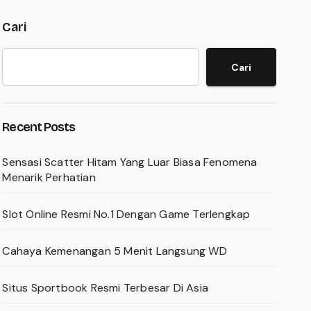
Cari
Cari
Recent Posts
Sensasi Scatter Hitam Yang Luar Biasa Fenomena
Menarik Perhatian
Slot Online Resmi No.1 Dengan Game Terlengkap
Cahaya Kemenangan 5 Menit Langsung WD
Situs Sportbook Resmi Terbesar Di Asia