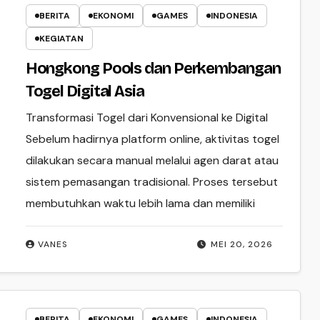
BERITA
EKONOMI
GAMES
INDONESIA
KEGIATAN
Hongkong Pools dan Perkembangan
Togel Digital Asia
Transformasi Togel dari Konvensional ke Digital
Sebelum hadirnya platform online, aktivitas togel
dilakukan secara manual melalui agen darat atau
sistem pemasangan tradisional. Proses tersebut
membutuhkan waktu lebih lama dan memiliki
VANES
MEI 20, 2026
BERITA
EKONOMI
GAMES
INDONESIA