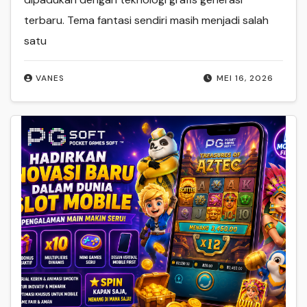
terbaru. Tema fantasi sendiri masih menjadi salah
satu
VANES
MEI 16, 2026