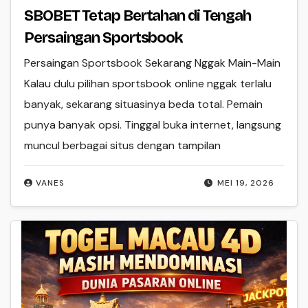
SBOBET Tetap Bertahan di Tengah
Persaingan Sportsbook
Persaingan Sportsbook Sekarang Nggak Main-Main
Kalau dulu pilihan sportsbook online nggak terlalu
banyak, sekarang situasinya beda total. Pemain
punya banyak opsi. Tinggal buka internet, langsung
muncul berbagai situs dengan tampilan
VANES
MEI 19, 2026