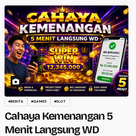
SLOT
BERITA
GAMES
SLOT
menangan 5
Situs Sportb
gsung WD
Terbesar Di A