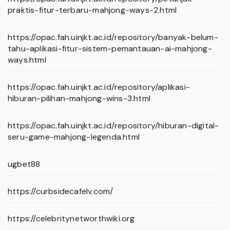
praktis-fitur-terbaru-mahjong-ways-2.html
https://opac.fah.uinjkt.ac.id/repository/banyak-belum-
tahu-aplikasi-fitur-sistem-pemantauan-ai-mahjong-
ways.html
https://opac.fah.uinjkt.ac.id/repository/aplikasi-
hiburan-pilihan-mahjong-wins-3.html
https://opac.fah.uinjkt.ac.id/repository/hiburan-digital-
seru-game-mahjong-legenda.html
ugbet88
https://curbsidecafelv.com/
https://celebritynetworthwiki.org