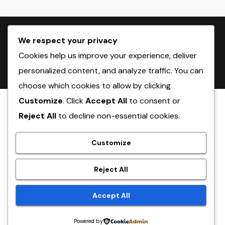
Proudly powered by WordPress
|
Theme:
NewsTwenty
by
We respect your privacy
Themeansar
.
Cookies help us improve your experience, deliver
personalized content, and analyze traffic. You can
Home
Beranda
Blog
Sample Page
choose which cookies to allow by clicking
Customize
. Click
Accept All
to consent or
Reject All
to decline non-essential cookies.
Customize
Reject All
Accept All
Powered by