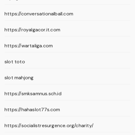
https://conversationalball.com
https://royalgacor.it.com
https://wartaliga.com
slot toto
slot mahjong
https://smksamnus.sch.id
https://hahaslot77s.com
https://socialistresurgence.org/charity/