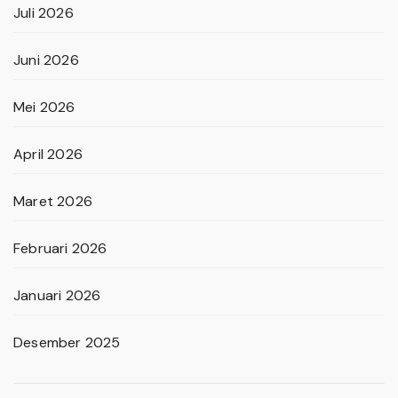
Juli 2026
Juni 2026
Mei 2026
April 2026
Maret 2026
Februari 2026
Januari 2026
Desember 2025