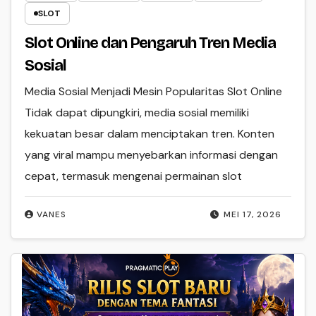
SLOT
Slot Online dan Pengaruh Tren Media
Sosial
Media Sosial Menjadi Mesin Popularitas Slot Online
Tidak dapat dipungkiri, media sosial memiliki
kekuatan besar dalam menciptakan tren. Konten
yang viral mampu menyebarkan informasi dengan
cepat, termasuk mengenai permainan slot
VANES
MEI 17, 2026