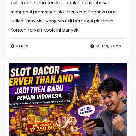
beberapa bulan terakhir adalah pembahasan
mengenai permainan slot bertema Bonanza dan
istilah “maxwin” yang viral di berbagai platform.
Konten terkait topik ini banyak
VANES
MEI 13, 2026