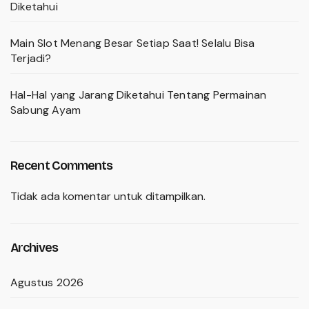
Diketahui
Main Slot Menang Besar Setiap Saat! Selalu Bisa
Terjadi?
Hal-Hal yang Jarang Diketahui Tentang Permainan
Sabung Ayam
Recent Comments
Tidak ada komentar untuk ditampilkan.
Archives
Agustus 2026