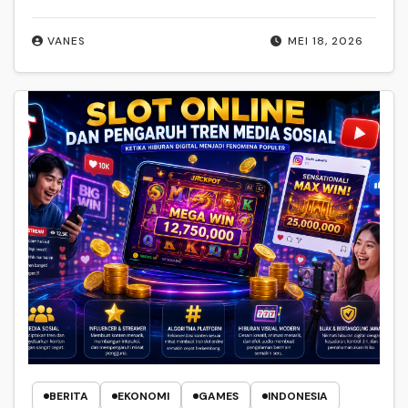
VANES
MEI 18, 2026
BERITA
EKONOMI
GAMES
INDONESIA