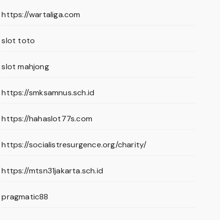
https://wartaliga.com
slot toto
slot mahjong
https://smksamnus.sch.id
https://hahaslot77s.com
https://socialistresurgence.org/charity/
https://mtsn31jakarta.sch.id
pragmatic88