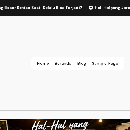
Saat! Selalu Bisa Terjadi?
Hal-Hal yang Jarang Diketahui
Home
Beranda
Blog
Sample Page
B