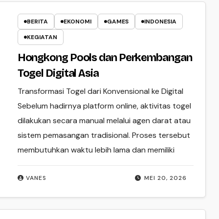
BERITA
EKONOMI
GAMES
INDONESIA
KEGIATAN
Hongkong Pools dan Perkembangan
Togel Digital Asia
Transformasi Togel dari Konvensional ke Digital
Sebelum hadirnya platform online, aktivitas togel
dilakukan secara manual melalui agen darat atau
sistem pemasangan tradisional. Proses tersebut
membutuhkan waktu lebih lama dan memiliki
VANES
MEI 20, 2026