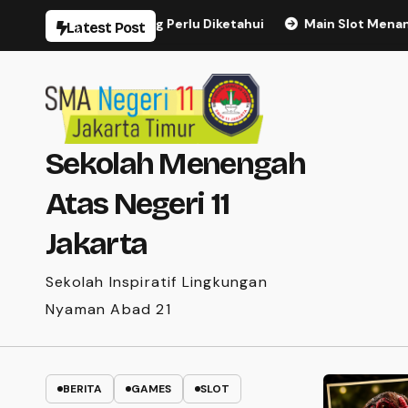
Skip
ate, yang Perlu Diketahui
Main Slot Menang Besar Setiap 
Latest Post
to
content
Sekolah Menengah
Atas Negeri 11
Jakarta
Sekolah Inspiratif Lingkungan
Nyaman Abad 21
A
GAMES
SLOT