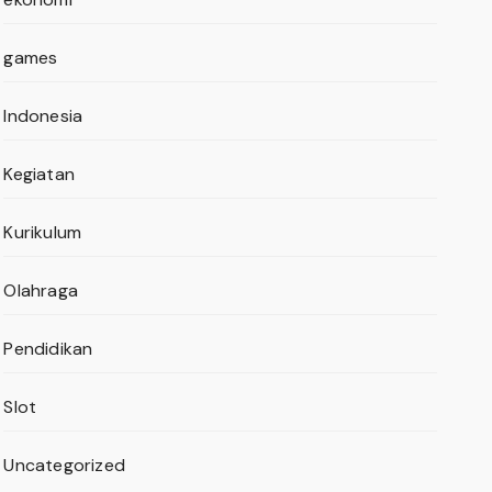
games
Indonesia
Kegiatan
Kurikulum
Olahraga
Pendidikan
Slot
Uncategorized