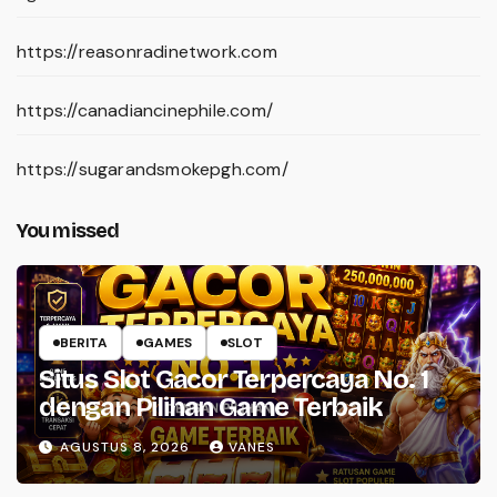
https://reasonradinetwork.com
https://canadiancinephile.com/
https://sugarandsmokepgh.com/
You missed
BERITA
GAMES
SLOT
Situs Slot Gacor Terpercaya No. 1
dengan Pilihan Game Terbaik
AGUSTUS 8, 2026
VANES