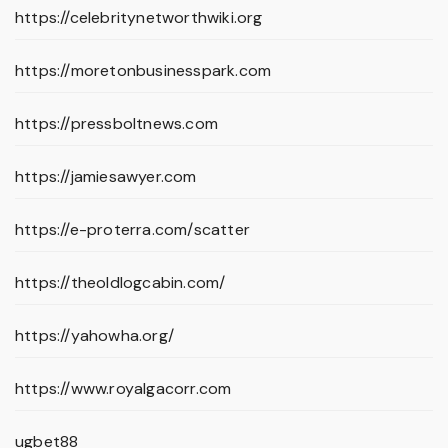
https://celebritynetworthwiki.org
https://moretonbusinesspark.com
https://pressboltnews.com
https://jamiesawyer.com
https://e-proterra.com/scatter
https://theoldlogcabin.com/
https://yahowha.org/
https://www.royalgacorr.com
ugbet88