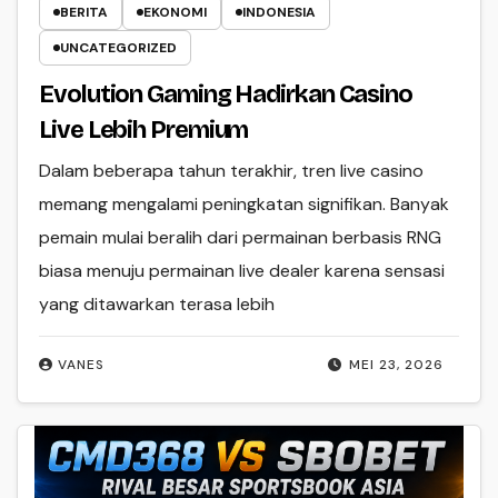
BERITA
EKONOMI
INDONESIA
UNCATEGORIZED
Evolution Gaming Hadirkan Casino
Live Lebih Premium
Dalam beberapa tahun terakhir, tren live casino
memang mengalami peningkatan signifikan. Banyak
pemain mulai beralih dari permainan berbasis RNG
biasa menuju permainan live dealer karena sensasi
yang ditawarkan terasa lebih
VANES
MEI 23, 2026