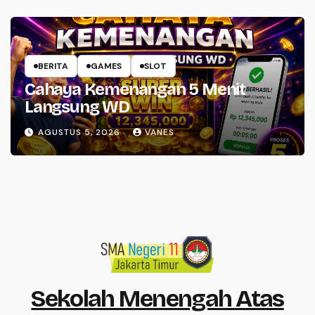
BERITA
GAMES
SLOT
Cahaya Kemenangan 5 Menit
Langsung WD
AGUSTUS 5, 2026
VANES
Sekolah Menengah Atas