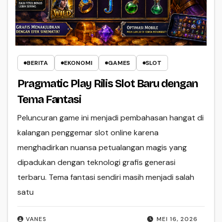
BERITA
EKONOMI
GAMES
SLOT
Pragmatic Play Rilis Slot Baru dengan
Tema Fantasi
Peluncuran game ini menjadi pembahasan hangat di
kalangan penggemar slot online karena
menghadirkan nuansa petualangan magis yang
dipadukan dengan teknologi grafis generasi
terbaru. Tema fantasi sendiri masih menjadi salah
satu
VANES
MEI 16, 2026