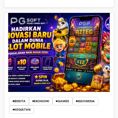
BERITA
EKONOMI
GAMES
INDONESIA
KEGIATAN