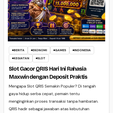
BERITA
EKONOMI
GAMES
INDONESIA
KEGIATAN
SLOT
Slot Gacor QRIS Hari Ini Rahasia
Maxwin dengan Deposit Praktis
Mengapa Slot QRIS Semakin Populer? Di tengah
gaya hidup serba cepat, pemain tentu
menginginkan proses transaksi tanpa hambatan.
QRIS hadir sebagai jawaban atas kebutuhan