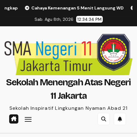
Skip
Kemenangan 5 Menit Langsung WD
Situs Sportbook Resmi
to
Sab. Agu 8th, 2026
12:34:36 PM
content
Sekolah Menengah Atas Negeri
11 Jakarta
Sekolah Inspiratif Lingkungan Nyaman Abad 21