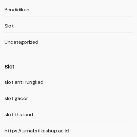
Pendidikan
Slot
Uncategorized
Slot
slot anti rungkad
slot gacor
slot thailand
https://jurnal.stikesbup.ac.id