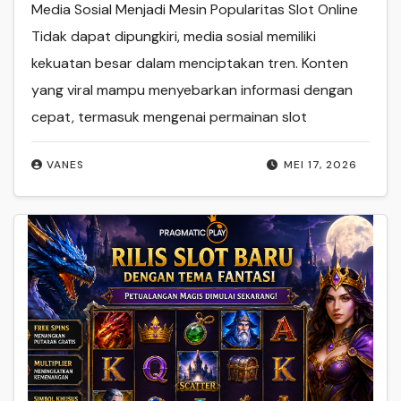
Media Sosial Menjadi Mesin Popularitas Slot Online
Tidak dapat dipungkiri, media sosial memiliki
kekuatan besar dalam menciptakan tren. Konten
yang viral mampu menyebarkan informasi dengan
cepat, termasuk mengenai permainan slot
VANES
MEI 17, 2026