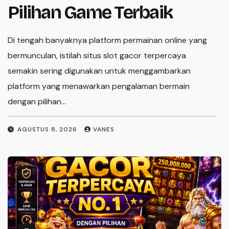
ame Terbaik
Fenomena 
Perhatian
 platform permainan online yang
Scatter Hitam semakin se
situs slot gacor terpercaya
penggemar permainan ber
nakan untuk menggambarkan
menganggap simbol ini se
warkan pengalaman bermain
mampu menghadirkan pe
AGUSTUS 7, 2026
VA
VANES