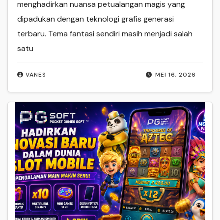
menghadirkan nuansa petualangan magis yang
dipadukan dengan teknologi grafis generasi
terbaru. Tema fantasi sendiri masih menjadi salah
satu
VANES
MEI 16, 2026