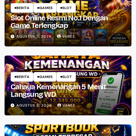
BERITA
GAMES
SLOT
Slot Online Resmi No.1 Dengan
Game Terlengkap
AGUSTUS 7, 2026
VANES
BERITA
GAMES
SLOT
Cahaya Kemenangan 5 Menit
Langsung WD
AGUSTUS 5, 2026
VANES