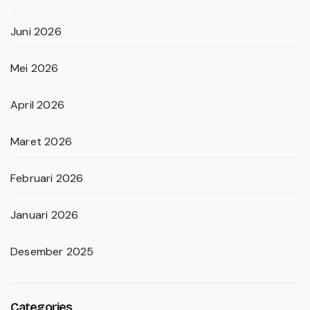
Juni 2026
Mei 2026
April 2026
Maret 2026
Februari 2026
Januari 2026
Desember 2025
Categories