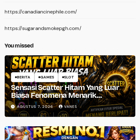
https://canadiancinephile.com/
https://sugarandsmokepgh.com/
You missed
BERITA
GAMES
SLOT
Sensasi Scatter Hitam Yang Luar
Biasa Fenomena Menarik
Perhatian
AGUSTUS 7, 2026
VANES