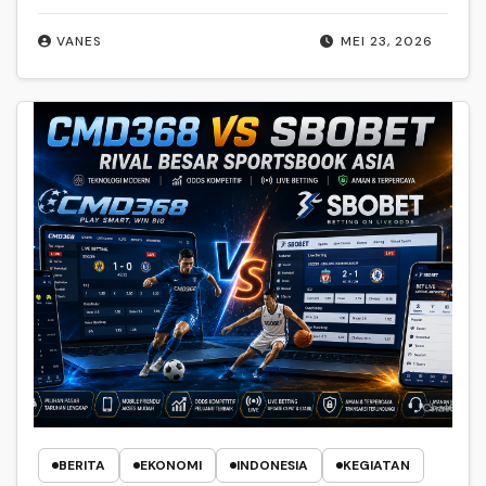
VANES
MEI 23, 2026
BERITA
EKONOMI
INDONESIA
KEGIATAN