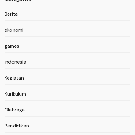
Berita
ekonomi
games
Indonesia
Kegiatan
Kurikulum
Olahraga
Pendidikan