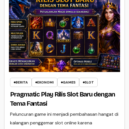
BERITA
EKONOMI
GAMES
SLOT
Pragmatic Play Rilis Slot Baru dengan
Tema Fantasi
Peluncuran game ini menjadi pembahasan hangat di
kalangan penggemar slot online karena