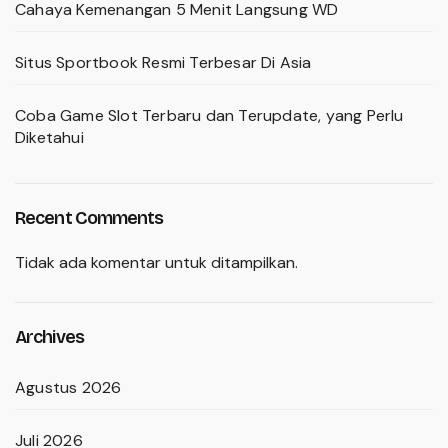
Cahaya Kemenangan 5 Menit Langsung WD
Situs Sportbook Resmi Terbesar Di Asia
Coba Game Slot Terbaru dan Terupdate, yang Perlu
Diketahui
Recent Comments
Tidak ada komentar untuk ditampilkan.
Archives
Agustus 2026
Juli 2026