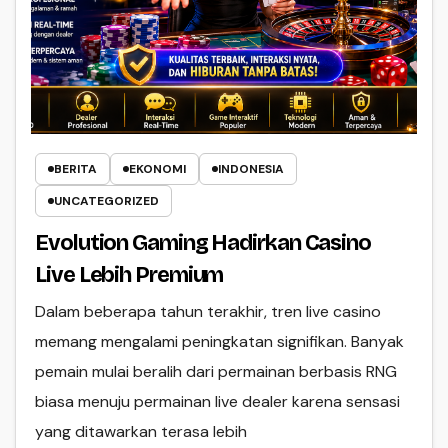
BERITA
EKONOMI
INDONESIA
UNCATEGORIZED
Evolution Gaming Hadirkan Casino
Live Lebih Premium
Dalam beberapa tahun terakhir, tren live casino
memang mengalami peningkatan signifikan. Banyak
pemain mulai beralih dari permainan berbasis RNG
biasa menuju permainan live dealer karena sensasi
yang ditawarkan terasa lebih