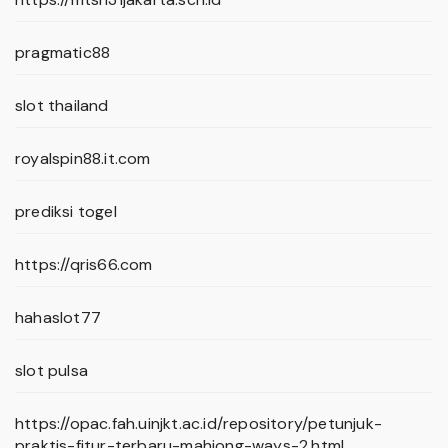
pragmatic88
slot thailand
royalspin88.it.com
prediksi togel
https://qris66.com
hahaslot77
slot pulsa
https://opac.fah.uinjkt.ac.id/repository/petunjuk-
praktis-fitur-terbaru-mahjong-ways-2.html