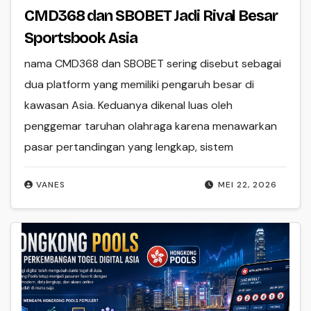
CMD368 dan SBOBET Jadi Rival Besar
Sportsbook Asia
nama CMD368 dan SBOBET sering disebut sebagai
dua platform yang memiliki pengaruh besar di
kawasan Asia. Keduanya dikenal luas oleh
penggemar taruhan olahraga karena menawarkan
pasar pertandingan yang lengkap, sistem
VANES
MEI 22, 2026