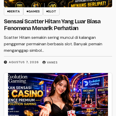
BERITA
GAMES
SLOT
Sensasi Scatter Hitam Yang Luar Biasa
Fenomena Menarik Perhatian
Scatter Hitam semakin sering muncul di kalangan
penggemar permainan berbasis slot. Banyak pemain
menganggap simbol…
AGUSTUS 7, 2026
VANES