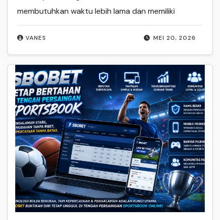
membutuhkan waktu lebih lama dan memiliki
VANES
MEI 20, 2026