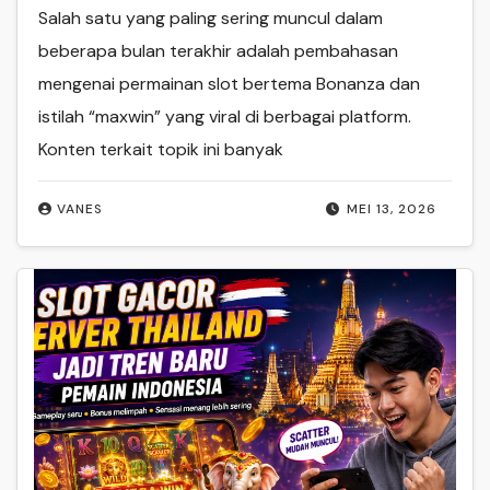
Salah satu yang paling sering muncul dalam
beberapa bulan terakhir adalah pembahasan
mengenai permainan slot bertema Bonanza dan
istilah “maxwin” yang viral di berbagai platform.
Konten terkait topik ini banyak
VANES
MEI 13, 2026