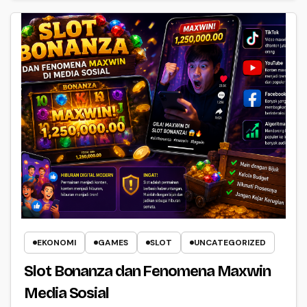
EKONOMI
GAMES
SLOT
UNCATEGORIZED
Slot Bonanza dan Fenomena Maxwin
Media Sosial