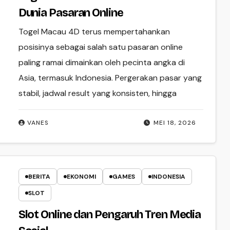
Dunia Pasaran Online
Togel Macau 4D terus mempertahankan
posisinya sebagai salah satu pasaran online
paling ramai dimainkan oleh pecinta angka di
Asia, termasuk Indonesia. Pergerakan pasar yang
stabil, jadwal result yang konsisten, hingga
VANES
MEI 18, 2026
BERITA
EKONOMI
GAMES
INDONESIA
SLOT
Slot Online dan Pengaruh Tren Media