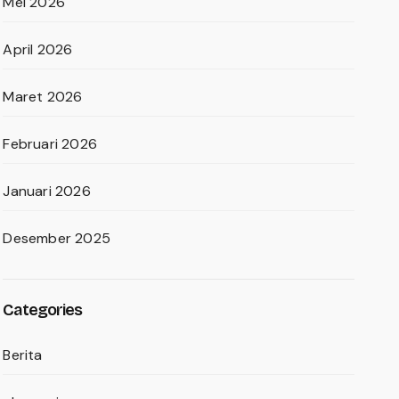
Mei 2026
April 2026
Maret 2026
Februari 2026
Januari 2026
Desember 2025
Categories
Berita