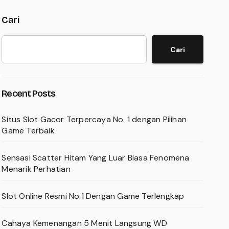
Cari
Cari
Recent Posts
Situs Slot Gacor Terpercaya No. 1 dengan Pilihan
Game Terbaik
Sensasi Scatter Hitam Yang Luar Biasa Fenomena
Menarik Perhatian
Slot Online Resmi No.1 Dengan Game Terlengkap
Cahaya Kemenangan 5 Menit Langsung WD