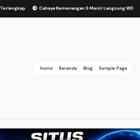
Cahaya Kemenangan 5 Menit Langsung WD
Situs Sport
Home
Beranda
Blog
Sample Page