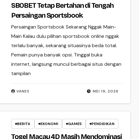
SBOBET Tetap Bertahan di Tengah
Persaingan Sportsbook
Persaingan Sportsbook Sekarang Nggak Main-
Main Kalau dulu pilihan sportsbook online nggak
terlalu banyak, sekarang situasinya beda total.
Pemain punya banyak opsi. Tinggal buka
internet, langsung muncul berbagai situs dengan
tampilan
VANES
MEI 19, 2026
BERITA
EKONOMI
GAMES
PENDIDIKAN
Togel Macau 4D Masih Mendominasi