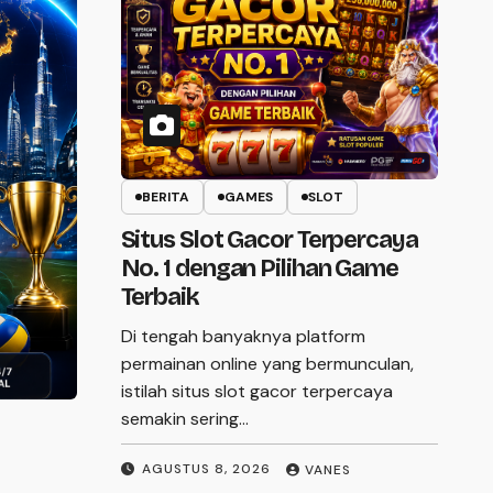
Sensasi Scatter
Hitam Yang Luar
Biasa Fenomena
Menarik Perhatian
Scatter Hitam semakin sering muncul di
BERITA
GAMES
SLOT
kalangan penggemar permainan berbasis
Situs Slot Gacor Terpercaya
slot. Banyak pemain menganggap simbol
No. 1 dengan Pilihan Game
ini sebagai salah satu elemen yang
Terbaik
mampu menghadirkan pengalaman
Di tengah banyaknya platform
bermain…
permainan online yang bermunculan,
istilah situs slot gacor terpercaya
semakin sering…
AGUSTUS 7, 2026
VANES
AGUSTUS 8, 2026
VANES