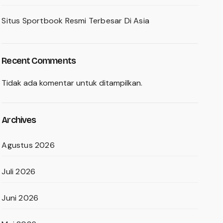
Situs Sportbook Resmi Terbesar Di Asia
Recent Comments
Tidak ada komentar untuk ditampilkan.
Archives
Agustus 2026
Juli 2026
Juni 2026