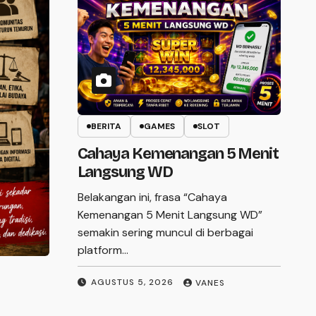
Situs Sportbook
Resmi Terbesar Di
Asia
sektor yang mengalami pertumbuhan
BERITA
GAMES
SLOT
pesat adalah platform sportsbook yang
Cahaya Kemenangan 5 Menit
beroperasi di berbagai negara Asia.
Langsung WD
Kehadiran situs sportsbook resmi menjadi
Belakangan ini, frasa “Cahaya
bagian dari transformasi industri digital,
Kemenangan 5 Menit Langsung WD”
didukung…
semakin sering muncul di berbagai
platform…
AGUSTUS 5, 2026
VANES
AGUSTUS 5, 2026
VANES