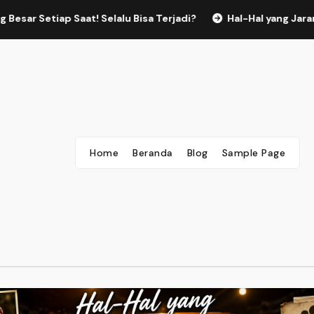
Saat! Selalu Bisa Terjadi?
Hal-Hal yang Jarang Diketahui
Home
Beranda
Blog
Sample Page