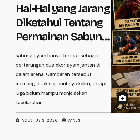
Cahaya
Kemenangan 5
Menit Langsung
WD
elakangan ini, frasa “Cahaya
emenangan 5 Menit Langsung WD”
emakin sering muncul di berbagai
latform digital. Ungkapan tersebut
anyak ditemukan pada judul konten,
iaran langsung,…
AGUSTUS 5, 2026
VANES