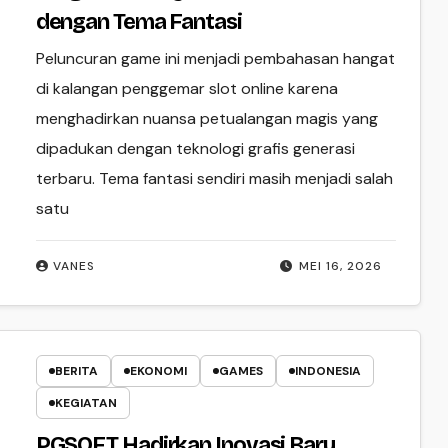
dengan Tema Fantasi
Peluncuran game ini menjadi pembahasan hangat
di kalangan penggemar slot online karena
menghadirkan nuansa petualangan magis yang
dipadukan dengan teknologi grafis generasi
terbaru. Tema fantasi sendiri masih menjadi salah
satu
VANES
MEI 16, 2026
BERITA
EKONOMI
GAMES
INDONESIA
KEGIATAN
PGSOFT Hadirkan Inovasi Baru