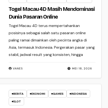
Togel Macau 4D Masih Mendominasi
Dunia Pasaran Online
Togel Macau 4D terus mempertahankan
posisinya sebagai salah satu pasaran online
paling ramai dimainkan oleh pecinta angka di
Asia, termasuk Indonesia. Pergerakan pasar yang
stabil, jadwal result yang konsisten, hingga
VANES
MEI 18, 2026
BERITA
EKONOMI
GAMES
INDONESIA
SLOT