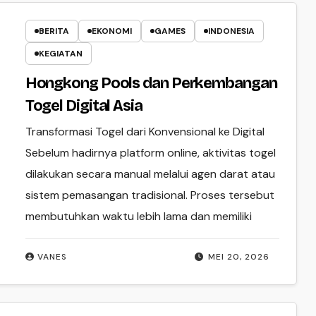
BERITA
EKONOMI
GAMES
INDONESIA
KEGIATAN
Hongkong Pools dan Perkembangan
Togel Digital Asia
Transformasi Togel dari Konvensional ke Digital
Sebelum hadirnya platform online, aktivitas togel
dilakukan secara manual melalui agen darat atau
sistem pemasangan tradisional. Proses tersebut
membutuhkan waktu lebih lama dan memiliki
VANES
MEI 20, 2026