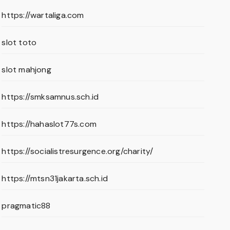
https://wartaliga.com
slot toto
slot mahjong
https://smksamnus.sch.id
https://hahaslot77s.com
https://socialistresurgence.org/charity/
https://mtsn31jakarta.sch.id
pragmatic88