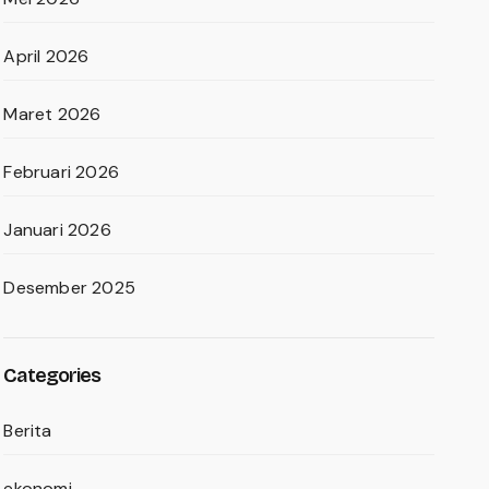
April 2026
Maret 2026
Februari 2026
Januari 2026
Desember 2025
Categories
Berita
ekonomi