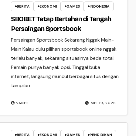
BERITA
EKONOMI
GAMES
INDONESIA
SBOBET Tetap Bertahan di Tengah
Persaingan Sportsbook
Persaingan Sportsbook Sekarang Nggak Main-
Main Kalau dulu pilihan sportsbook online nggak
terlalu banyak, sekarang situasinya beda total.
Pemain punya banyak opsi. Tinggal buka
internet, langsung muncul berbagai situs dengan
tampilan
VANES
MEI 19, 2026
BERITA
EKONOMI
GAMES
PENDIDIKAN