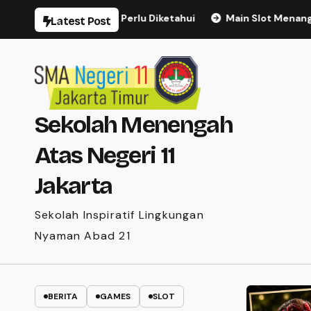
Skip
ate, yang Perlu Diketahui
Main Slot Menang Besar Setiap S
Latest Post
to
content
Sekolah Menengah
Atas Negeri 11
Jakarta
Sekolah Inspiratif Lingkungan
Nyaman Abad 21
BERITA
GAMES
SLOT