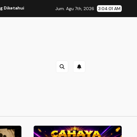
Tentang Permainan Sabung Ayam
Cahaya Kemenangan 5 
Jum. Agu 7th, 2026
3:04:03 AM
BERITA
GAMES
SLOT