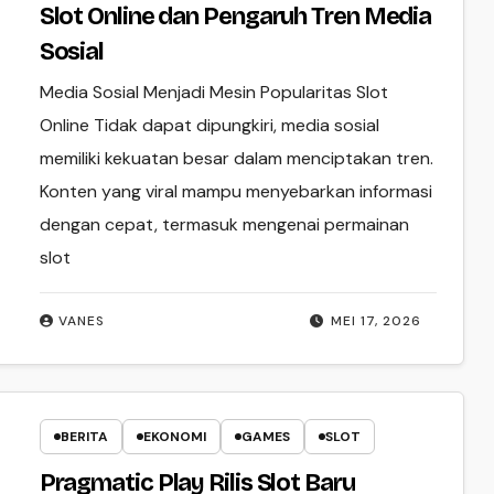
Slot Online dan Pengaruh Tren Media
Sosial
Media Sosial Menjadi Mesin Popularitas Slot
Online Tidak dapat dipungkiri, media sosial
memiliki kekuatan besar dalam menciptakan tren.
Konten yang viral mampu menyebarkan informasi
dengan cepat, termasuk mengenai permainan
slot
VANES
MEI 17, 2026
BERITA
EKONOMI
GAMES
SLOT
Pragmatic Play Rilis Slot Baru