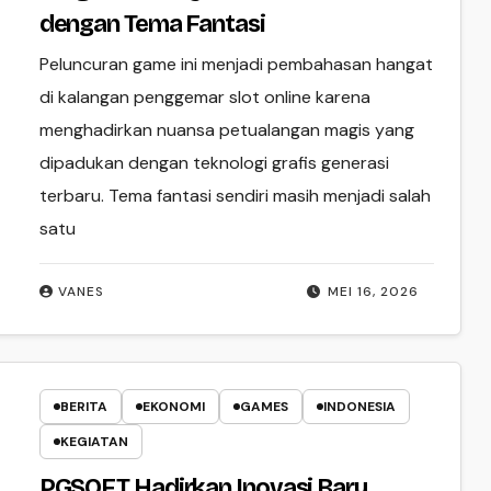
dengan Tema Fantasi
Peluncuran game ini menjadi pembahasan hangat
di kalangan penggemar slot online karena
menghadirkan nuansa petualangan magis yang
dipadukan dengan teknologi grafis generasi
terbaru. Tema fantasi sendiri masih menjadi salah
satu
VANES
MEI 16, 2026
BERITA
EKONOMI
GAMES
INDONESIA
KEGIATAN
PGSOFT Hadirkan Inovasi Baru