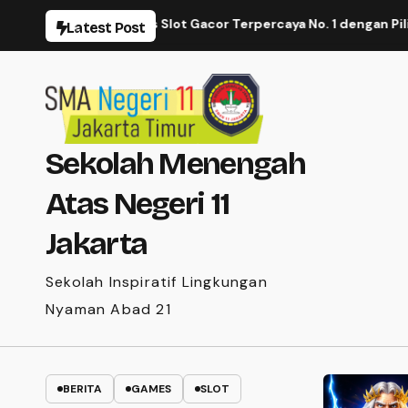
Skip
Situs Slot Gacor Terpercaya No. 1 dengan Pilihan Game Terb
Latest Post
to
content
Sekolah Menengah
Atas Negeri 11
Jakarta
Sekolah Inspiratif Lingkungan
Nyaman Abad 21
BERITA
GAMES
SLOT