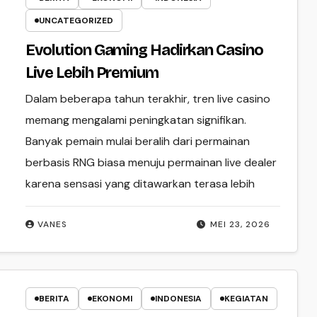
UNCATEGORIZED
Evolution Gaming Hadirkan Casino
Live Lebih Premium
Dalam beberapa tahun terakhir, tren live casino
memang mengalami peningkatan signifikan.
Banyak pemain mulai beralih dari permainan
berbasis RNG biasa menuju permainan live dealer
karena sensasi yang ditawarkan terasa lebih
VANES
MEI 23, 2026
BERITA
EKONOMI
INDONESIA
KEGIATAN