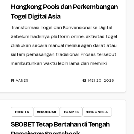
Hongkong Pools dan Perkembangan
Togel Digital Asia
Transformasi Togel dari Konvensional ke Digital
Sebelum hadirnya platform online, aktivitas togel
dilakukan secara manual melalui agen darat atau
sistem pemasangan tradisional. Proses tersebut
membutuhkan waktu lebih lama dan memiliki
VANES
MEI 20, 2026
BERITA
EKONOMI
GAMES
INDONESIA
SBOBET Tetap Bertahan di Tengah