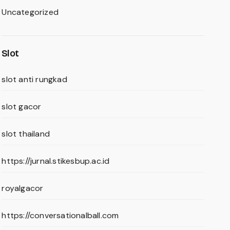
Uncategorized
Slot
slot anti rungkad
slot gacor
slot thailand
https://jurnal.stikesbup.ac.id
royalgacor
https://conversationalball.com