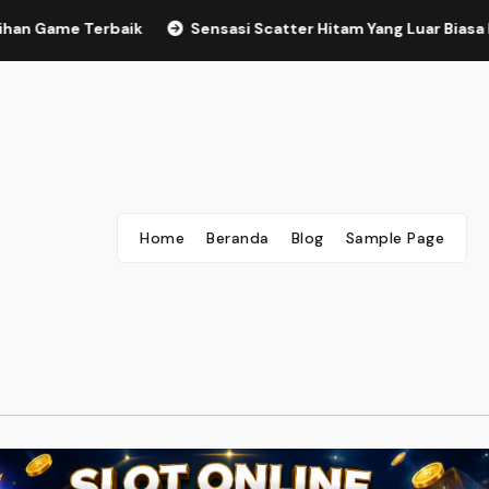
aik
Sensasi Scatter Hitam Yang Luar Biasa Fenomena Mena
Home
Beranda
Blog
Sample Page