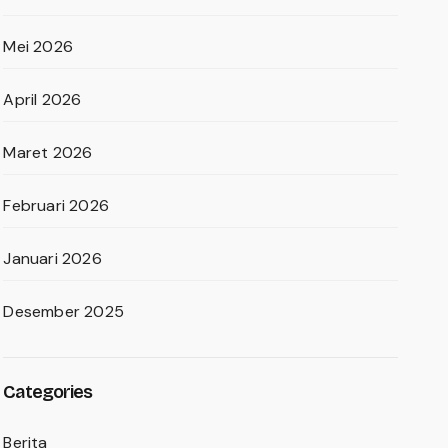
Mei 2026
April 2026
Maret 2026
Februari 2026
Januari 2026
Desember 2025
Categories
Berita