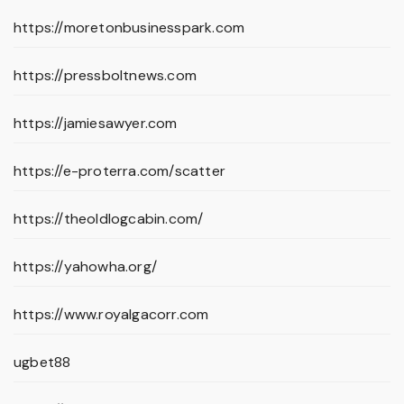
https://moretonbusinesspark.com
https://pressboltnews.com
https://jamiesawyer.com
https://e-proterra.com/scatter
https://theoldlogcabin.com/
https://yahowha.org/
https://www.royalgacorr.com
ugbet88