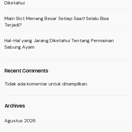
Diketahui
Main Slot Menang Besar Setiap Saat! Selalu Bisa
Terjadi?
Hal-Hal yang Jarang Diketahui Tentang Permainan
Sabung Ayam
Recent Comments
Tidak ada komentar untuk ditampilkan.
Archives
Agustus 2026