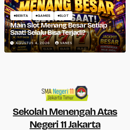
BERITA
GAMES
SLOT
Main Slot Menang Besar Setiap
Saat! Selalu Bisa Terjadi?
AGUSTUS 4, 2026
VANES
Sekolah Menengah Atas
Negeri 11 Jakarta