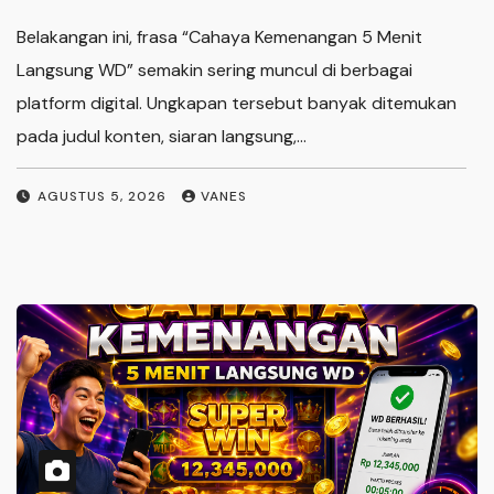
Belakangan ini, frasa “Cahaya Kemenangan 5 Menit
s
Langsung WD” semakin sering muncul di berbagai
p
platform digital. Ungkapan tersebut banyak ditemukan
n
pada judul konten, siaran langsung,…
ba
AGUSTUS 5, 2026
VANES