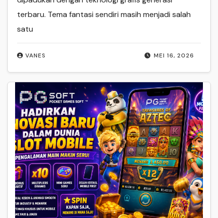
terbaru. Tema fantasi sendiri masih menjadi salah
satu
VANES
MEI 16, 2026