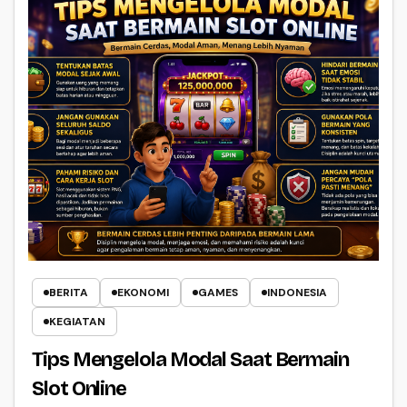
BERITA
EKONOMI
GAMES
INDONESIA
KEGIATAN
Tips Mengelola Modal Saat Bermain
Slot Online