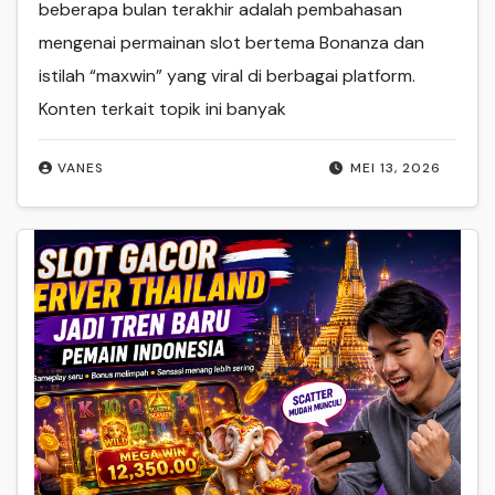
beberapa bulan terakhir adalah pembahasan
mengenai permainan slot bertema Bonanza dan
istilah “maxwin” yang viral di berbagai platform.
Konten terkait topik ini banyak
VANES
MEI 13, 2026