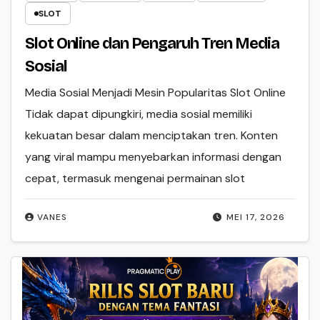
SLOT
Slot Online dan Pengaruh Tren Media
Sosial
Media Sosial Menjadi Mesin Popularitas Slot Online
Tidak dapat dipungkiri, media sosial memiliki
kekuatan besar dalam menciptakan tren. Konten
yang viral mampu menyebarkan informasi dengan
cepat, termasuk mengenai permainan slot
VANES
MEI 17, 2026