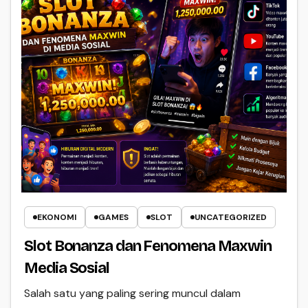
EKONOMI
GAMES
SLOT
UNCATEGORIZED
Slot Bonanza dan Fenomena Maxwin
Media Sosial
Salah satu yang paling sering muncul dalam