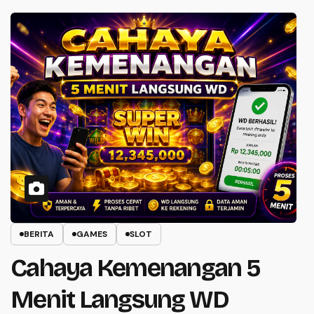
BERITA
GAMES
SLOT
Cahaya Kemenangan 5
Menit Langsung WD