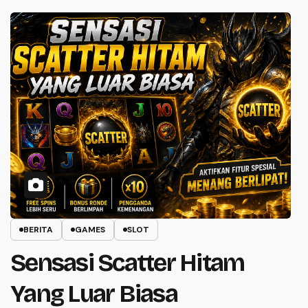
GAMES
SLOT
BERITA
GAM
si Scatter Hitam
Slot Onl
Luar Biasa
Dengan 