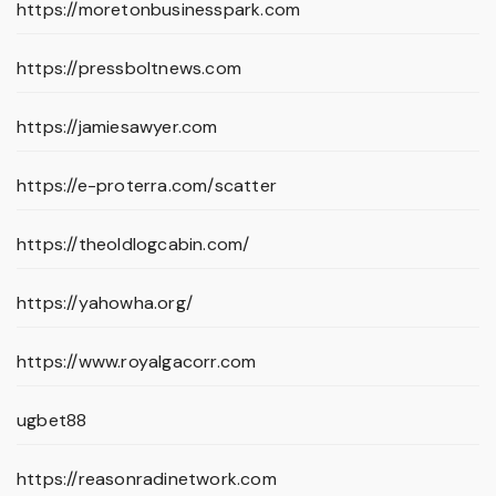
https://moretonbusinesspark.com
https://pressboltnews.com
https://jamiesawyer.com
https://e-proterra.com/scatter
https://theoldlogcabin.com/
https://yahowha.org/
https://www.royalgacorr.com
ugbet88
https://reasonradinetwork.com