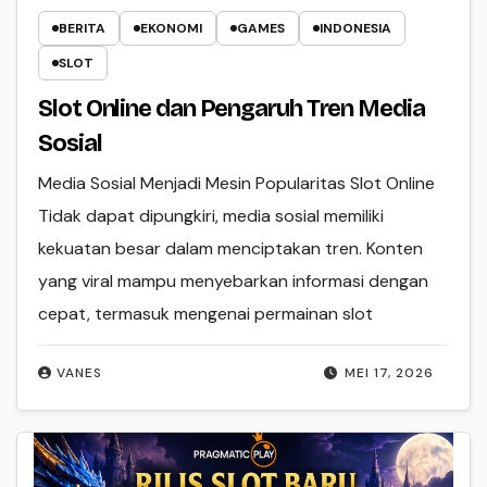
BERITA
EKONOMI
GAMES
INDONESIA
SLOT
Slot Online dan Pengaruh Tren Media
Sosial
Media Sosial Menjadi Mesin Popularitas Slot Online
Tidak dapat dipungkiri, media sosial memiliki
kekuatan besar dalam menciptakan tren. Konten
yang viral mampu menyebarkan informasi dengan
cepat, termasuk mengenai permainan slot
VANES
MEI 17, 2026