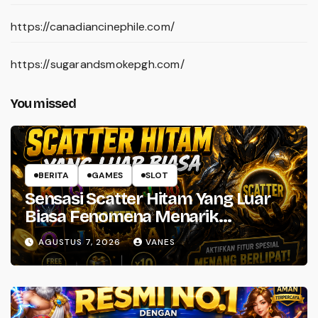
https://canadiancinephile.com/
https://sugarandsmokepgh.com/
You missed
BERITA
GAMES
SLOT
Sensasi Scatter Hitam Yang Luar
Biasa Fenomena Menarik
Perhatian
AGUSTUS 7, 2026
VANES