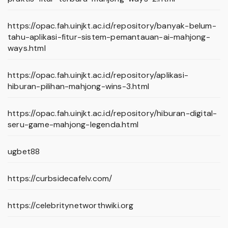
https://opac.fah.uinjkt.ac.id/repository/banyak-belum-
tahu-aplikasi-fitur-sistem-pemantauan-ai-mahjong-
ways.html
https://opac.fah.uinjkt.ac.id/repository/aplikasi-
hiburan-pilihan-mahjong-wins-3.html
https://opac.fah.uinjkt.ac.id/repository/hiburan-digital-
seru-game-mahjong-legenda.html
ugbet88
https://curbsidecafelv.com/
https://celebritynetworthwiki.org