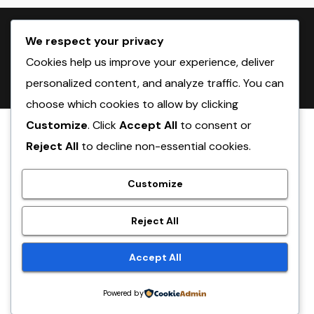
Proudly powered by WordPress
|
Theme:
NewsTwenty
by
We respect your privacy
Themeansar
.
Cookies help us improve your experience, deliver
personalized content, and analyze traffic. You can
Home
Beranda
Blog
Sample Page
choose which cookies to allow by clicking
Customize
. Click
Accept All
to consent or
Reject All
to decline non-essential cookies.
Customize
Reject All
Accept All
Powered by