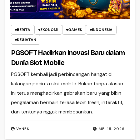
BERITA
EKONOMI
GAMES
INDONESIA
KEGIATAN
PGSOFT Hadirkan Inovasi Baru dalam
Dunia Slot Mobile
PGSOFT kembali jadi perbincangan hangat di
kalangan pecinta slot mobile. Bukan tanpa alasan
ini terus menghadirkan gebrakan baru yang bikin
pengalaman bermain terasa lebih fresh, interaktif,
dan tentunya nggak membosankan.
VANES
MEI 15, 2026