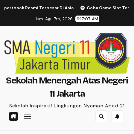
Skip
esar Di Asia
Coba Game Slot Terbaru dan Terupdate, yang
to
Jum. Agu 7th, 2026
6:17:09 AM
content
Sekolah Menengah Atas Negeri
11 Jakarta
Sekolah Inspiratif Lingkungan Nyaman Abad 21