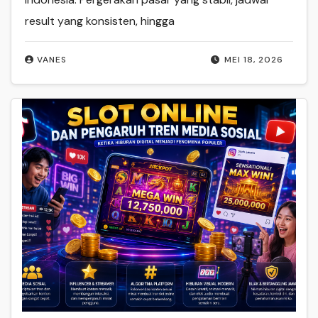
result yang konsisten, hingga
VANES
MEI 18, 2026