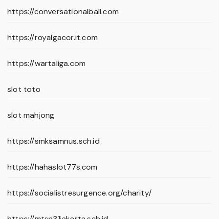
https://conversationalball.com
https://royalgacor.it.com
https://wartaliga.com
slot toto
slot mahjong
https://smksamnus.sch.id
https://hahaslot77s.com
https://socialistresurgence.org/charity/
https://mtsn31jakarta.sch.id