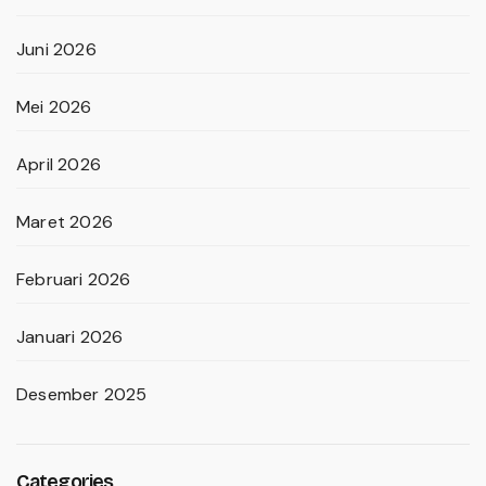
Juni 2026
Mei 2026
April 2026
Maret 2026
Februari 2026
Januari 2026
Desember 2025
Categories