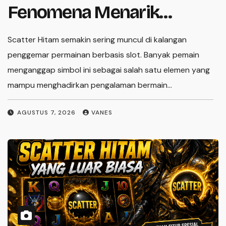
ena Menarik
kategori yang te
tian
online. Kini, ba
m semakin sering muncul di kalangan
koleksi permaina
rmainan berbasis slot. Banyak pemain
teknologi modern,
imbol ini sebagai salah satu elemen yang
adirkan pengalaman bermain…
AGUSTUS 7, 20
 2026
VANES