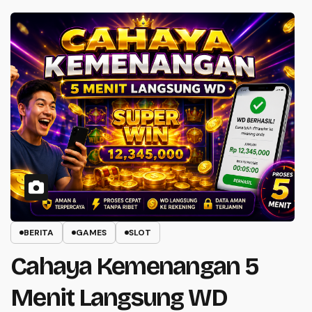
SLOT
BERITA
GAMES
S
emenangan 5
Situs Sport
ngsung WD
Terbesar Di 