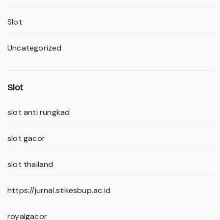
Slot
Uncategorized
Slot
slot anti rungkad
slot gacor
slot thailand
https://jurnal.stikesbup.ac.id
royalgacor