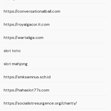
https://conversationalball.com
https://royalgacor.it.com
https://wartaliga.com
slot toto
slot mahjong
https://smksamnus.sch.id
https://hahaslot77s.com
https://socialistresurgence.org/charity/