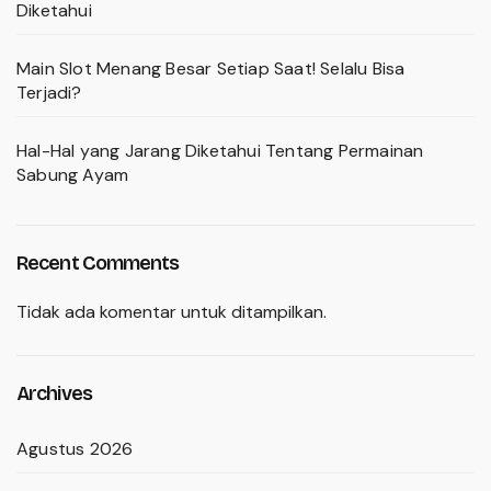
Diketahui
Main Slot Menang Besar Setiap Saat! Selalu Bisa
Terjadi?
Hal-Hal yang Jarang Diketahui Tentang Permainan
Sabung Ayam
Recent Comments
Tidak ada komentar untuk ditampilkan.
Archives
Agustus 2026