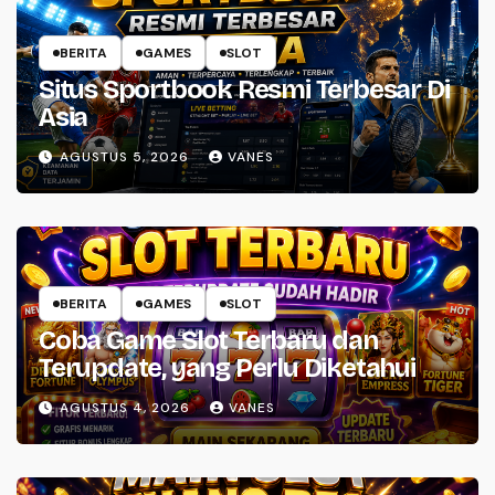
BERITA
GAMES
SLOT
Situs Sportbook Resmi Terbesar Di
Asia
AGUSTUS 5, 2026
VANES
BERITA
GAMES
SLOT
Coba Game Slot Terbaru dan
Terupdate, yang Perlu Diketahui
AGUSTUS 4, 2026
VANES