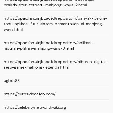
praktis-fitur-terbaru-mahjong-ways-2.html
https://opac.fah.uinjkt.ac.id/repository/banyak-belum-
tahu-aplikasi-fitur-sistem-pemantauan-ai-mahjong-
ways.html
https://opac.fah.uinjkt.ac.id/repository/aplikasi-
hiburan-pilihan-mahjong-wins-3.html
https://opac.fah.uinjkt.ac.id/repository/hiburan-digital-
seru-game-mahjong-legenda.html
ugbet88
https://curbsidecafelv.com/
https://celebritynetworthwiki.org