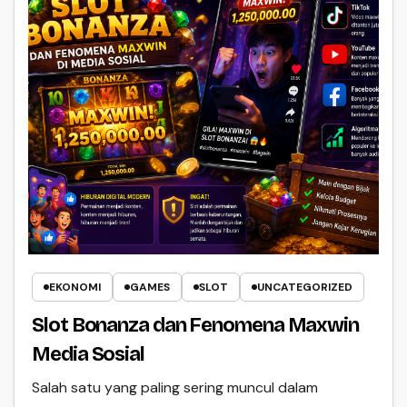
EKONOMI
GAMES
SLOT
UNCATEGORIZED
Slot Bonanza dan Fenomena Maxwin
Media Sosial
Salah satu yang paling sering muncul dalam