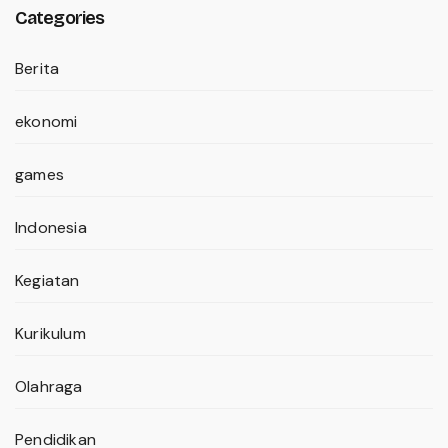
Categories
Berita
ekonomi
games
Indonesia
Kegiatan
Kurikulum
Olahraga
Pendidikan