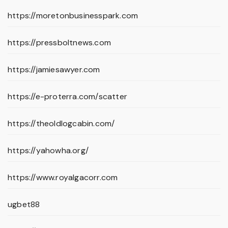
https://moretonbusinesspark.com
https://pressboltnews.com
https://jamiesawyer.com
https://e-proterra.com/scatter
https://theoldlogcabin.com/
https://yahowha.org/
https://www.royalgacorr.com
ugbet88