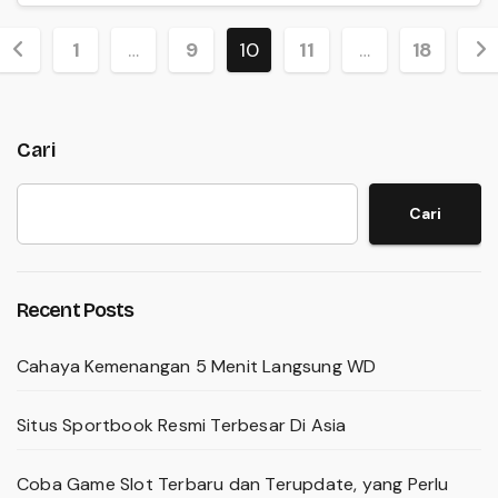
Paginasi
1
…
9
10
11
…
18
pos
Cari
Cari
Recent Posts
Cahaya Kemenangan 5 Menit Langsung WD
Situs Sportbook Resmi Terbesar Di Asia
Coba Game Slot Terbaru dan Terupdate, yang Perlu