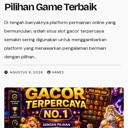
ihan Game Terbaik
Feno
Perha
ah banyaknya platform permainan online yang
Scatter Hit
lan, istilah situs slot gacor terpercaya
penggemar p
 sering digunakan untuk menggambarkan
menganggap 
m yang menawarkan pengalaman bermain
mampu meng
pilihan…
AGUSTUS 7
US 8, 2026
VANES