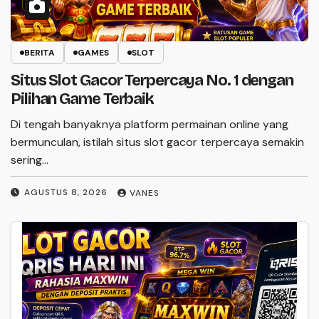
BERITA
GAMES
SLOT
Situs Slot Gacor Terpercaya No. 1 dengan
Pilihan Game Terbaik
Di tengah banyaknya platform permainan online yang
bermunculan, istilah situs slot gacor terpercaya semakin
sering…
AGUSTUS 8, 2026
VANES