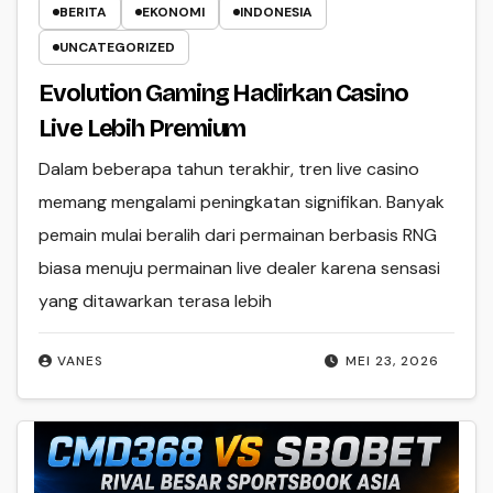
BERITA
EKONOMI
INDONESIA
UNCATEGORIZED
Evolution Gaming Hadirkan Casino
Live Lebih Premium
Dalam beberapa tahun terakhir, tren live casino
memang mengalami peningkatan signifikan. Banyak
pemain mulai beralih dari permainan berbasis RNG
biasa menuju permainan live dealer karena sensasi
yang ditawarkan terasa lebih
VANES
MEI 23, 2026