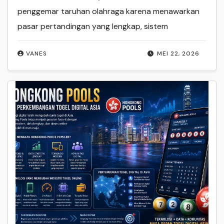
penggemar taruhan olahraga karena menawarkan
pasar pertandingan yang lengkap, sistem
VANES
MEI 22, 2026