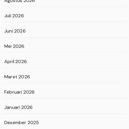
Agustus 2026
Juli 2026
Juni 2026
Mei 2026
April 2026
Maret 2026
Februari 2026
Januari 2026
Desember 2025