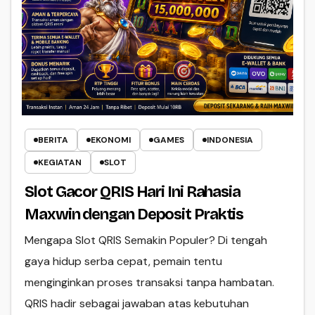
BERITA
EKONOMI
GAMES
INDONESIA
KEGIATAN
SLOT
Slot Gacor QRIS Hari Ini Rahasia
Maxwin dengan Deposit Praktis
Mengapa Slot QRIS Semakin Populer? Di tengah
gaya hidup serba cepat, pemain tentu
menginginkan proses transaksi tanpa hambatan.
QRIS hadir sebagai jawaban atas kebutuhan