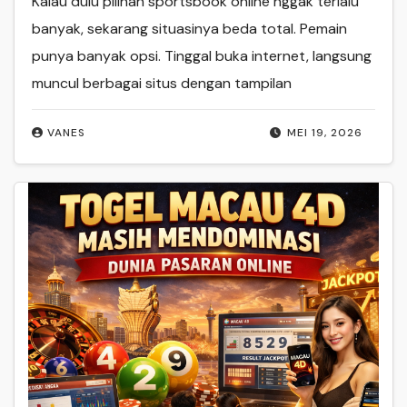
Kalau dulu pilihan sportsbook online nggak terlalu
banyak, sekarang situasinya beda total. Pemain
punya banyak opsi. Tinggal buka internet, langsung
muncul berbagai situs dengan tampilan
VANES
MEI 19, 2026