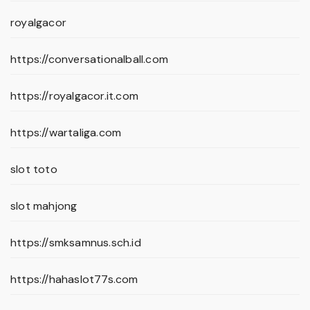
royalgacor
https://conversationalball.com
https://royalgacor.it.com
https://wartaliga.com
slot toto
slot mahjong
https://smksamnus.sch.id
https://hahaslot77s.com