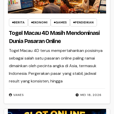
BERITA
EKONOMI
GAMES
PENDIDIKAN
Togel Macau 4D Masih Mendominasi
Dunia Pasaran Online
Togel Macau 4D terus mempertahankan posisinya
sebagai salah satu pasaran online paling ramai
dimainkan oleh pecinta angka di Asia, termasuk
Indonesia. Pergerakan pasar yang stabil, jadwal
result yang konsisten, hingga
VANES
MEI 18, 2026