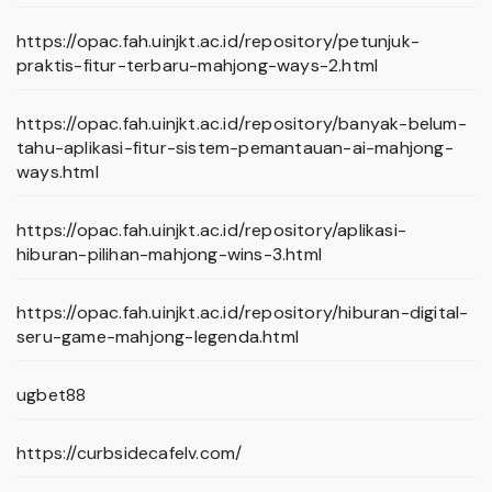
https://opac.fah.uinjkt.ac.id/repository/petunjuk-
praktis-fitur-terbaru-mahjong-ways-2.html
https://opac.fah.uinjkt.ac.id/repository/banyak-belum-
tahu-aplikasi-fitur-sistem-pemantauan-ai-mahjong-
ways.html
https://opac.fah.uinjkt.ac.id/repository/aplikasi-
hiburan-pilihan-mahjong-wins-3.html
https://opac.fah.uinjkt.ac.id/repository/hiburan-digital-
seru-game-mahjong-legenda.html
ugbet88
https://curbsidecafelv.com/