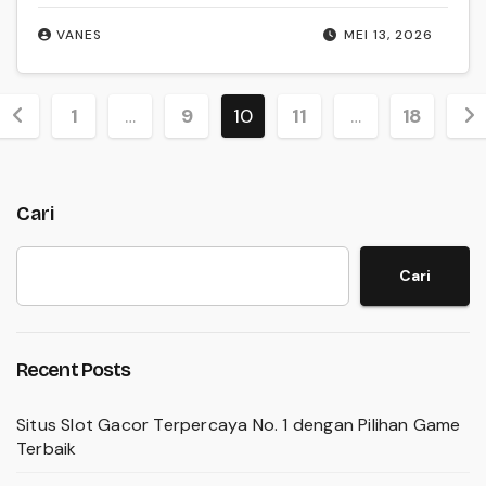
VANES
MEI 13, 2026
Paginasi
1
…
9
10
11
…
18
pos
Cari
Cari
Recent Posts
Situs Slot Gacor Terpercaya No. 1 dengan Pilihan Game
Terbaik