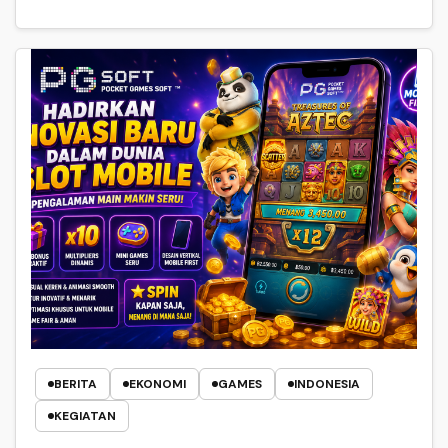
BERITA
EKONOMI
GAMES
INDONESIA
KEGIATAN