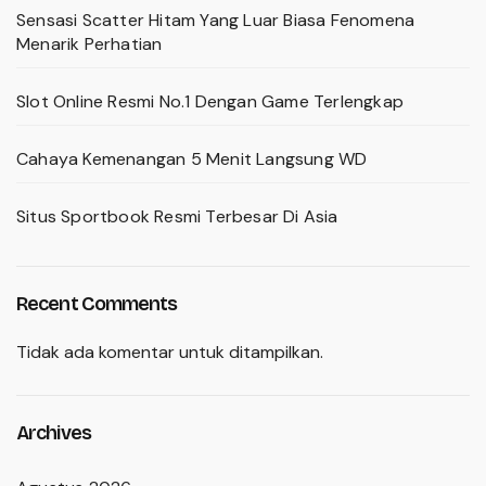
Sensasi Scatter Hitam Yang Luar Biasa Fenomena
Menarik Perhatian
Slot Online Resmi No.1 Dengan Game Terlengkap
Cahaya Kemenangan 5 Menit Langsung WD
Situs Sportbook Resmi Terbesar Di Asia
Recent Comments
Tidak ada komentar untuk ditampilkan.
Archives