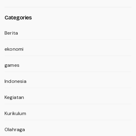
Categories
Berita
ekonomi
games
Indonesia
Kegiatan
Kurikulum
Olahraga