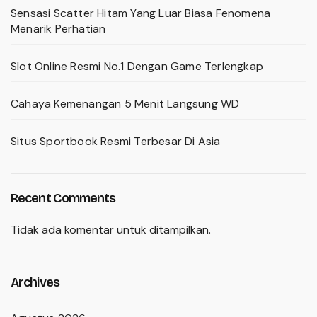
Sensasi Scatter Hitam Yang Luar Biasa Fenomena
Menarik Perhatian
Slot Online Resmi No.1 Dengan Game Terlengkap
Cahaya Kemenangan 5 Menit Langsung WD
Situs Sportbook Resmi Terbesar Di Asia
Recent Comments
Tidak ada komentar untuk ditampilkan.
Archives