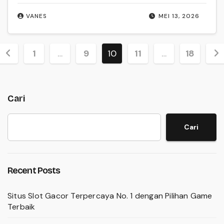
VANES
MEI 13, 2026
Paginasi
1
…
9
10
11
…
18
pos
Cari
Cari
Recent Posts
Situs Slot Gacor Terpercaya No. 1 dengan Pilihan Game
Terbaik