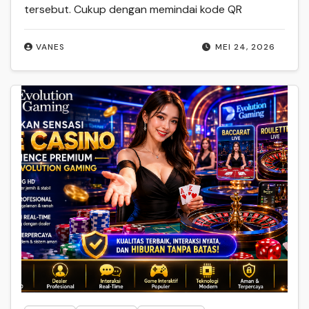
tersebut. Cukup dengan memindai kode QR
VANES
MEI 24, 2026