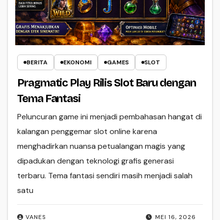
BERITA
EKONOMI
GAMES
SLOT
Pragmatic Play Rilis Slot Baru dengan
Tema Fantasi
Peluncuran game ini menjadi pembahasan hangat di
kalangan penggemar slot online karena
menghadirkan nuansa petualangan magis yang
dipadukan dengan teknologi grafis generasi
terbaru. Tema fantasi sendiri masih menjadi salah
satu
VANES
MEI 16, 2026