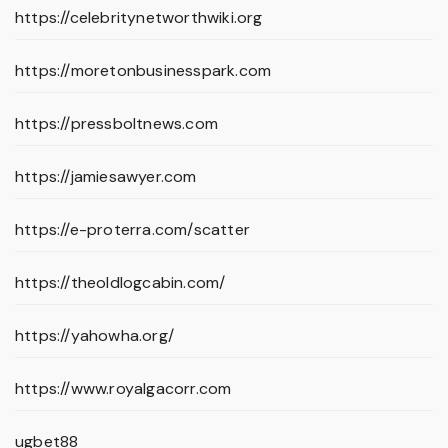
https://celebritynetworthwiki.org
https://moretonbusinesspark.com
https://pressboltnews.com
https://jamiesawyer.com
https://e-proterra.com/scatter
https://theoldlogcabin.com/
https://yahowha.org/
https://www.royalgacorr.com
ugbet88