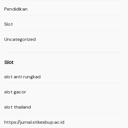
Pendidikan
Slot
Uncategorized
Slot
slot anti rungkad
slot gacor
slot thailand
https://jurnal.stikesbup.ac.id