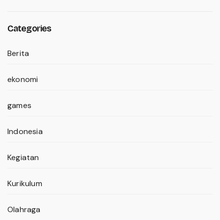
Categories
Berita
ekonomi
games
Indonesia
Kegiatan
Kurikulum
Olahraga