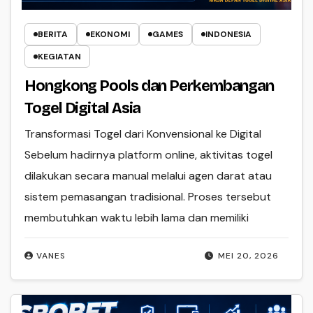
BERITA
EKONOMI
GAMES
INDONESIA
KEGIATAN
Hongkong Pools dan Perkembangan
Togel Digital Asia
Transformasi Togel dari Konvensional ke Digital
Sebelum hadirnya platform online, aktivitas togel
dilakukan secara manual melalui agen darat atau
sistem pemasangan tradisional. Proses tersebut
membutuhkan waktu lebih lama dan memiliki
VANES
MEI 20, 2026