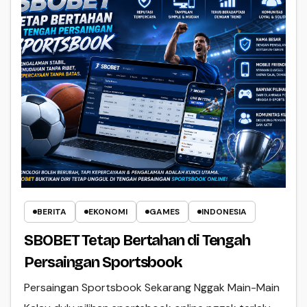
BERITA
EKONOMI
GAMES
INDONESIA
SBOBET Tetap Bertahan di Tengah
Persaingan Sportsbook
Persaingan Sportsbook Sekarang Nggak Main-Main