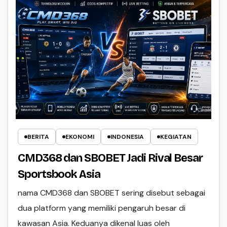
BERITA
EKONOMI
INDONESIA
KEGIATAN
CMD368 dan SBOBET Jadi Rival Besar
Sportsbook Asia
nama CMD368 dan SBOBET sering disebut sebagai
dua platform yang memiliki pengaruh besar di
kawasan Asia. Keduanya dikenal luas oleh