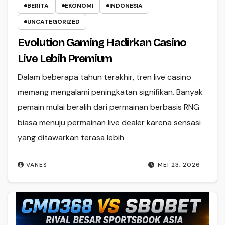
BERITA
EKONOMI
INDONESIA
UNCATEGORIZED
Evolution Gaming Hadirkan Casino
Live Lebih Premium
Dalam beberapa tahun terakhir, tren live casino
memang mengalami peningkatan signifikan. Banyak
pemain mulai beralih dari permainan berbasis RNG
biasa menuju permainan live dealer karena sensasi
yang ditawarkan terasa lebih
VANES
MEI 23, 2026