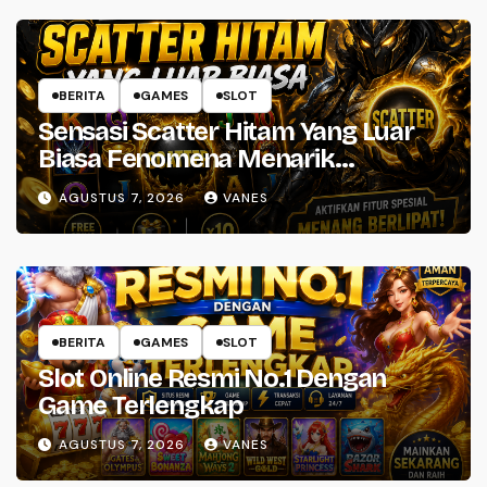
BERITA
GAMES
SLOT
Sensasi Scatter Hitam Yang Luar
Biasa Fenomena Menarik
Perhatian
AGUSTUS 7, 2026
VANES
BERITA
GAMES
SLOT
Slot Online Resmi No.1 Dengan
Game Terlengkap
AGUSTUS 7, 2026
VANES