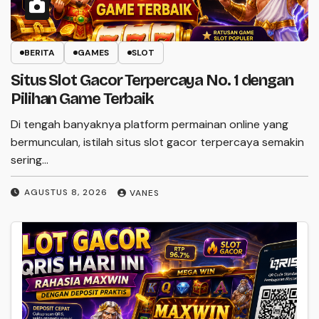
BERITA
GAMES
SLOT
Situs Slot Gacor Terpercaya No. 1 dengan
Pilihan Game Terbaik
Di tengah banyaknya platform permainan online yang
bermunculan, istilah situs slot gacor terpercaya semakin
sering…
AGUSTUS 8, 2026
VANES