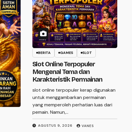
Mengenal Slot
Online dari Cara
Bermain hingga
Fitur Menarik
Secara umum, permainan ini
BERITA
GAMES
SLOT
mengadaptasi konsep mesin slot
Slot Online Terpopuler
konvensional, tetapi dikemas dalam
Mengenal Tema dan
format digital dengan tampilan yang lebih
Karakteristik Permainan
beragam. Tema, simbol, animasi, hingga
slot online terpopuler kerap digunakan
fitur tambahan…
untuk menggambarkan permainan
yang memperoleh perhatian luas dari
pemain. Namun,…
AGUSTUS 9, 2026
VANES
AGUSTUS 9, 2026
VANES