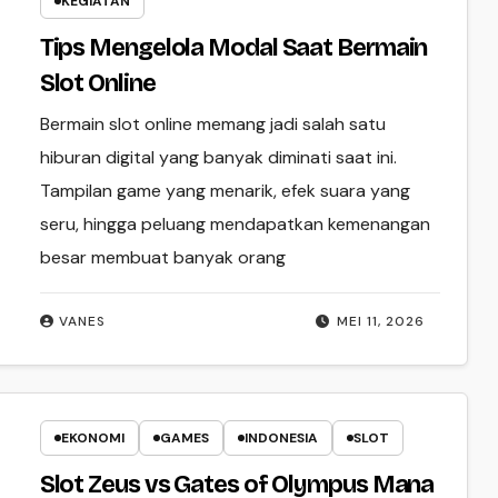
KEGIATAN
Tips Mengelola Modal Saat Bermain
Slot Online
Bermain slot online memang jadi salah satu
hiburan digital yang banyak diminati saat ini.
Tampilan game yang menarik, efek suara yang
seru, hingga peluang mendapatkan kemenangan
besar membuat banyak orang
VANES
MEI 11, 2026
EKONOMI
GAMES
INDONESIA
SLOT
Slot Zeus vs Gates of Olympus Mana