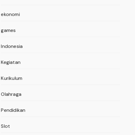
ekonomi
games
Indonesia
Kegiatan
Kurikulum
Olahraga
Pendidikan
Slot