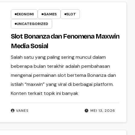
EKONOMI
GAMES
SLOT
UNCATEGORIZED
Slot Bonanza dan Fenomena Maxwin
Media Sosial
Salah satu yang paling sering muncul dalam
beberapa bulan terakhir adalah pembahasan
mengenai permainan slot bertema Bonanza dan
istilah “maxwin” yang viral di berbagai platform.
Konten terkait topik ini banyak
VANES
MEI 13, 2026