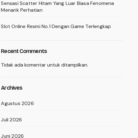
Sensasi Scatter Hitam Yang Luar Biasa Fenomena
Menarik Perhatian
Slot Online Resmi No.1 Dengan Game Terlengkap
Recent Comments
Tidak ada komentar untuk ditampilkan.
Archives
Agustus 2026
Juli 2026
Juni 2026