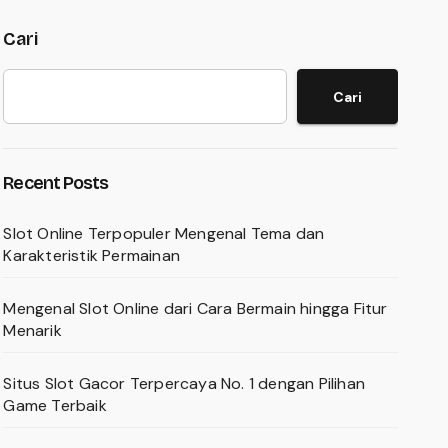
Cari
Cari
Recent Posts
Slot Online Terpopuler Mengenal Tema dan
Karakteristik Permainan
Mengenal Slot Online dari Cara Bermain hingga Fitur
Menarik
Situs Slot Gacor Terpercaya No. 1 dengan Pilihan
Game Terbaik