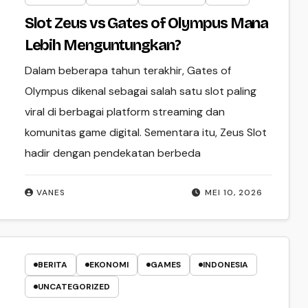
Slot Zeus vs Gates of Olympus Mana
Lebih Menguntungkan?
Dalam beberapa tahun terakhir, Gates of
Olympus dikenal sebagai salah satu slot paling
viral di berbagai platform streaming dan
komunitas game digital. Sementara itu, Zeus Slot
hadir dengan pendekatan berbeda
VANES
MEI 10, 2026
BERITA
EKONOMI
GAMES
INDONESIA
UNCATEGORIZED