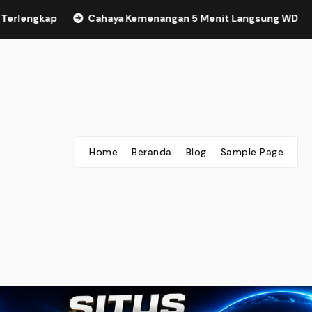
Cahaya Kemenangan 5 Menit Langsung WD
Situs Spor
Home
Beranda
Blog
Sample Page