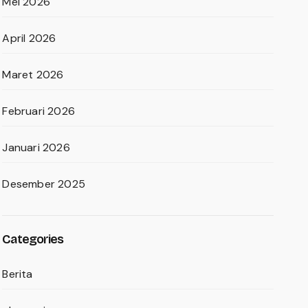
Mei 2026
April 2026
Maret 2026
Februari 2026
Januari 2026
Desember 2025
Categories
Berita