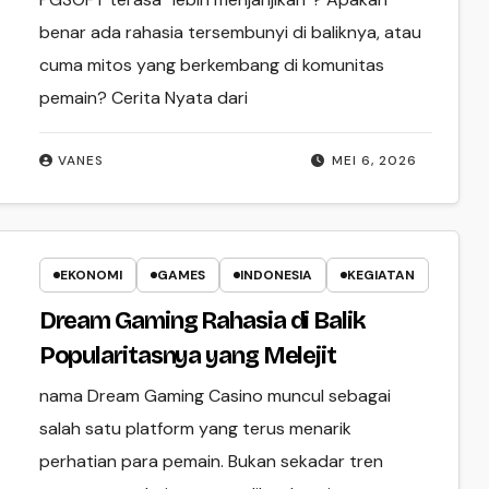
benar ada rahasia tersembunyi di baliknya, atau
cuma mitos yang berkembang di komunitas
pemain? Cerita Nyata dari
VANES
MEI 6, 2026
EKONOMI
GAMES
INDONESIA
KEGIATAN
Dream Gaming Rahasia di Balik
Popularitasnya yang Melejit
nama Dream Gaming Casino muncul sebagai
salah satu platform yang terus menarik
perhatian para pemain. Bukan sekadar tren