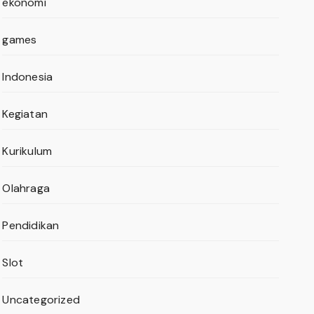
ekonomi
games
Indonesia
Kegiatan
Kurikulum
Olahraga
Pendidikan
Slot
Uncategorized