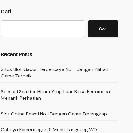
Cari
Cari
Recent Posts
Situs Slot Gacor Terpercaya No. 1 dengan Pilihan
Game Terbaik
Sensasi Scatter Hitam Yang Luar Biasa Fenomena
Menarik Perhatian
Slot Online Resmi No.1 Dengan Game Terlengkap
Cahaya Kemenangan 5 Menit Langsung WD