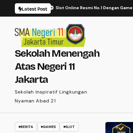
Skip
hatian
Slot Online Resmi No.1 Dengan Game Terlengkap
Latest Post
to
content
Sekolah Menengah
Atas Negeri 11
Jakarta
Sekolah Inspiratif Lingkungan
Nyaman Abad 21
BERITA
GAMES
SLOT