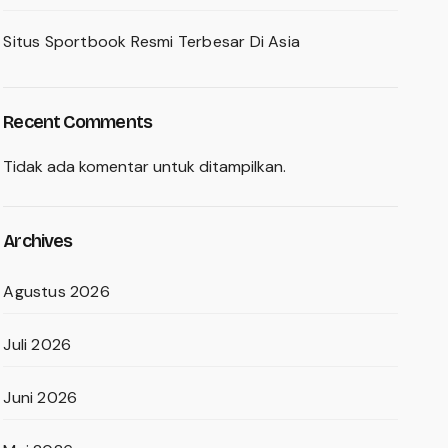
Situs Sportbook Resmi Terbesar Di Asia
Recent Comments
Tidak ada komentar untuk ditampilkan.
Archives
Agustus 2026
Juli 2026
Juni 2026