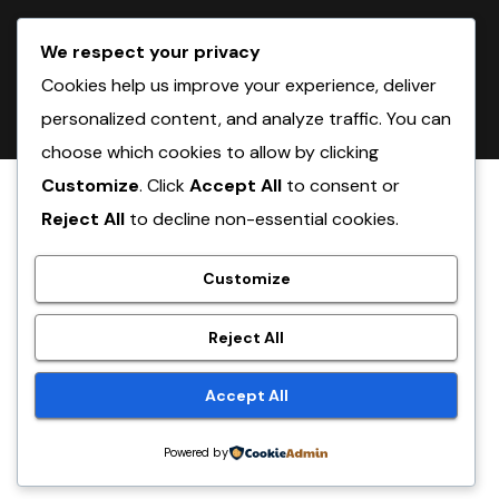
Proudly powered by WordPress
|
Theme:
NewsTwenty
by
We respect your privacy
Themeansar
.
Cookies help us improve your experience, deliver
personalized content, and analyze traffic. You can
Home
Beranda
Blog
Sample Page
choose which cookies to allow by clicking
Customize
. Click
Accept All
to consent or
Reject All
to decline non-essential cookies.
Customize
Reject All
Accept All
Powered by