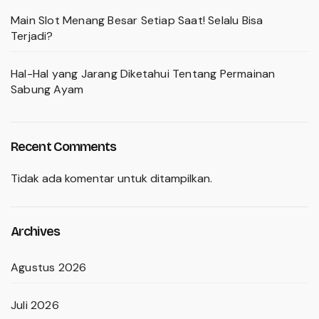
Main Slot Menang Besar Setiap Saat! Selalu Bisa
Terjadi?
Hal-Hal yang Jarang Diketahui Tentang Permainan
Sabung Ayam
Recent Comments
Tidak ada komentar untuk ditampilkan.
Archives
Agustus 2026
Juli 2026