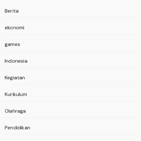
Berita
ekonomi
games
Indonesia
Kegiatan
Kurikulum
Olahraga
Pendidikan