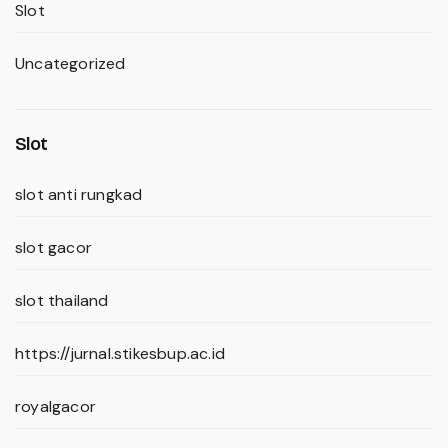
Slot
Uncategorized
Slot
slot anti rungkad
slot gacor
slot thailand
https://jurnal.stikesbup.ac.id
royalgacor