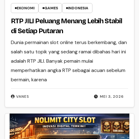
EKONOMI
GAMES
INDONESIA
RTP JILI Peluang Menang Lebih Stabil
di Setiap Putaran
Dunia permainan slot online terus berkembang, dan
salah satu topik yang sedang ramai dibahas hari ini
adalah RTP JILI. Banyak pemain mulai
memperhatikan angka RTP sebagai acuan sebelum
bermain, karena
VANES
MEI 3, 2026