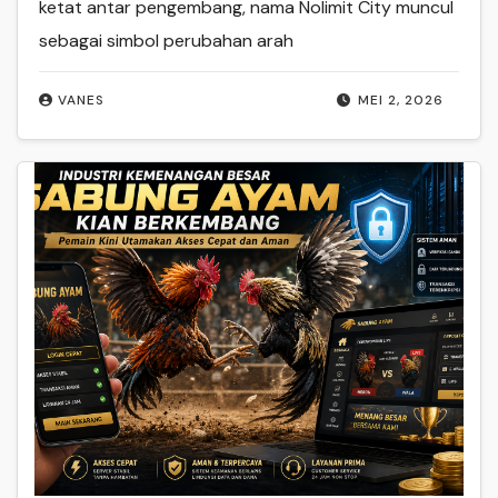
ketat antar pengembang, nama Nolimit City muncul
sebagai simbol perubahan arah
VANES
MEI 2, 2026