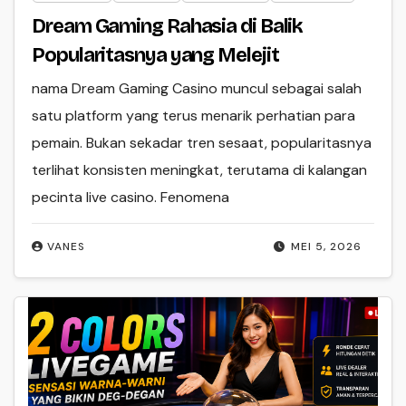
Dream Gaming Rahasia di Balik
Popularitasnya yang Melejit
nama Dream Gaming Casino muncul sebagai salah
satu platform yang terus menarik perhatian para
pemain. Bukan sekadar tren sesaat, popularitasnya
terlihat konsisten meningkat, terutama di kalangan
pecinta live casino. Fenomena
VANES
MEI 5, 2026