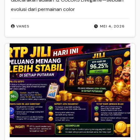
evolusi dari permainan color
VANES
MEI 4, 2026