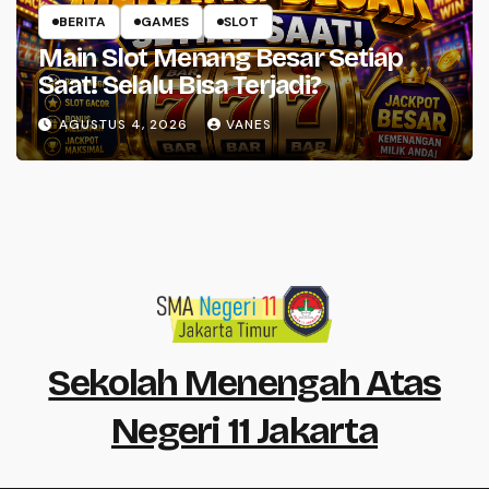
BERITA
GAMES
SLOT
Main Slot Menang Besar Setiap
Saat! Selalu Bisa Terjadi?
AGUSTUS 4, 2026
VANES
Sekolah Menengah Atas
Negeri 11 Jakarta