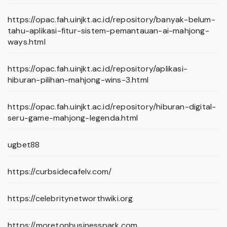
https://opac.fah.uinjkt.ac.id/repository/banyak-belum-
tahu-aplikasi-fitur-sistem-pemantauan-ai-mahjong-
ways.html
https://opac.fah.uinjkt.ac.id/repository/aplikasi-
hiburan-pilihan-mahjong-wins-3.html
https://opac.fah.uinjkt.ac.id/repository/hiburan-digital-
seru-game-mahjong-legenda.html
ugbet88
https://curbsidecafelv.com/
https://celebritynetworthwiki.org
https://moretonbusinesspark.com