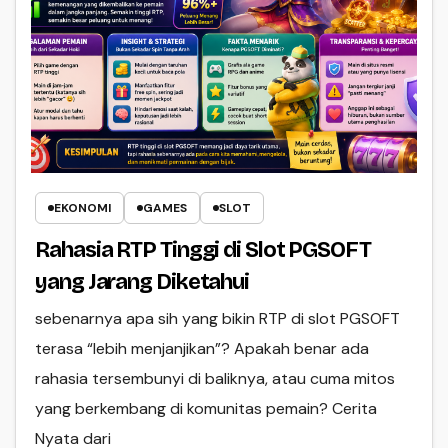
EKONOMI
GAMES
SLOT
Rahasia RTP Tinggi di Slot PGSOFT
yang Jarang Diketahui
sebenarnya apa sih yang bikin RTP di slot PGSOFT
terasa “lebih menjanjikan”? Apakah benar ada
rahasia tersembunyi di baliknya, atau cuma mitos
yang berkembang di komunitas pemain? Cerita
Nyata dari