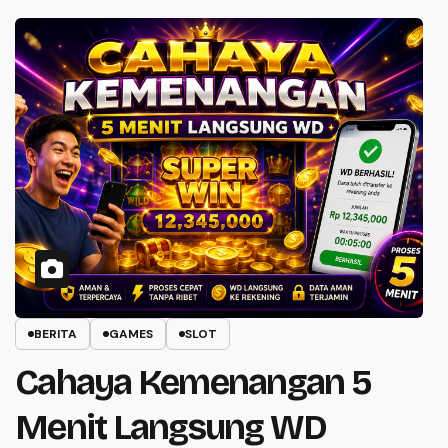
BERITA
GAMES
SLOT
Cahaya Kemenangan 5
Menit Langsung WD