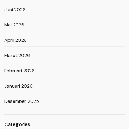
Juni 2026
Mei 2026
April 2026
Maret 2026
Februari 2026
Januari 2026
Desember 2025
Categories