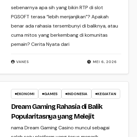
sebenarnya apa sih yang bikin RTP di slot
PGSOFT terasa “lebih menjanjikan”? Apakah
benar ada rahasia tersembunyi di baliknya, atau
cuma mitos yang berkembang di komunitas
pemain? Cerita Nyata dari
VANES
MEI 6, 2026
EKONOMI
GAMES
INDONESIA
KEGIATAN
Dream Gaming Rahasia di Balik
Popularitasnya yang Melejit
nama Dream Gaming Casino muncul sebagai
salah satu platform yang terus menarik