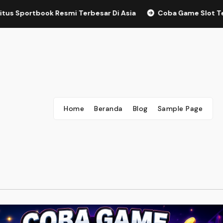
 Resmi Terbesar Di Asia
Coba Game Slot Terbaru dan Teru
Home
Beranda
Blog
Sample Page