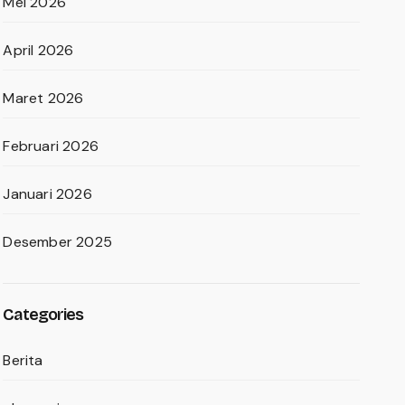
Mei 2026
April 2026
Maret 2026
Februari 2026
Januari 2026
Desember 2025
Categories
Berita