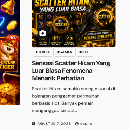
Slot Online Resmi
No.1 Dengan Game
Terlengkap
kategori yang terus menarik perhatian
BERITA
GAMES
SLOT
adalah slot online. Kini, banyak platform
Sensasi Scatter Hitam Yang
berlomba menghadirkan koleksi
Luar Biasa Fenomena
permainan yang semakin lengkap dengan
Menarik Perhatian
teknologi modern, tampilan menarik,
Scatter Hitam semakin sering muncul di
serta fitur…
kalangan penggemar permainan
berbasis slot. Banyak pemain
menganggap simbol…
AGUSTUS 7, 2026
VANES
AGUSTUS 7, 2026
VANES