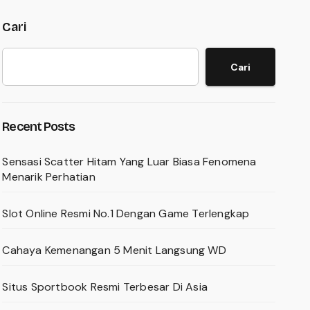
Cari
Cari
Recent Posts
Sensasi Scatter Hitam Yang Luar Biasa Fenomena
Menarik Perhatian
Slot Online Resmi No.1 Dengan Game Terlengkap
Cahaya Kemenangan 5 Menit Langsung WD
Situs Sportbook Resmi Terbesar Di Asia