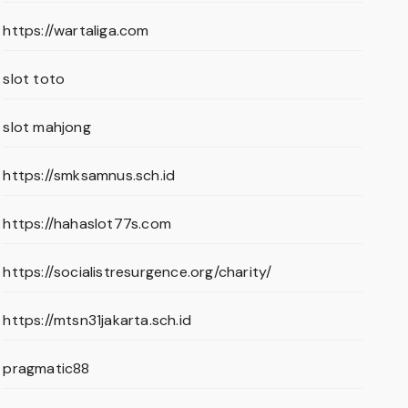
https://wartaliga.com
slot toto
slot mahjong
https://smksamnus.sch.id
https://hahaslot77s.com
https://socialistresurgence.org/charity/
https://mtsn31jakarta.sch.id
pragmatic88