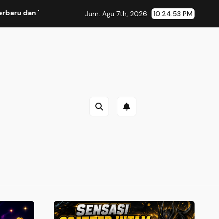
pdate, yang Perlu Diketahui
Sensasi Scatter Hitam Ya
Jum. Agu 7th, 2026
10:24:54 PM
BERITA
GAMES
SLOT