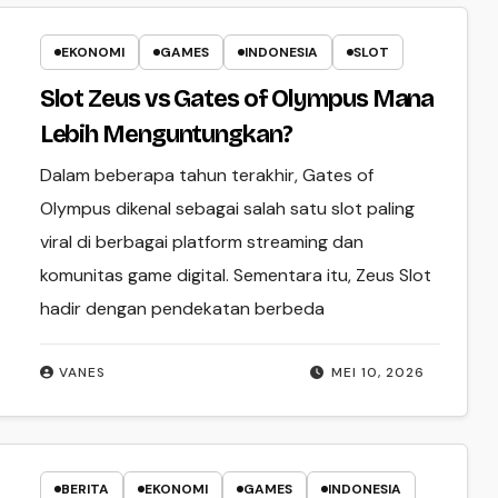
EKONOMI
GAMES
INDONESIA
SLOT
Slot Zeus vs Gates of Olympus Mana
Lebih Menguntungkan?
Dalam beberapa tahun terakhir, Gates of
Olympus dikenal sebagai salah satu slot paling
viral di berbagai platform streaming dan
komunitas game digital. Sementara itu, Zeus Slot
hadir dengan pendekatan berbeda
VANES
MEI 10, 2026
BERITA
EKONOMI
GAMES
INDONESIA