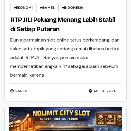
EKONOMI
GAMES
INDONESIA
RTP JILI Peluang Menang Lebih Stabil
di Setiap Putaran
Dunia permainan slot online terus berkembang, dan
salah satu topik yang sedang ramai dibahas hari ini
adalah RTP JILI. Banyak pemain mulai
memperhatikan angka RTP sebagai acuan sebelum
bermain, karena
VANES
MEI 3, 2026