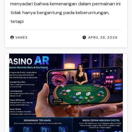
menyadari bahwa kemenangan dalam permainan ini
tidak hanya bergantung pada keberuntungan,
tetapi
VANES
APRIL 29, 2026