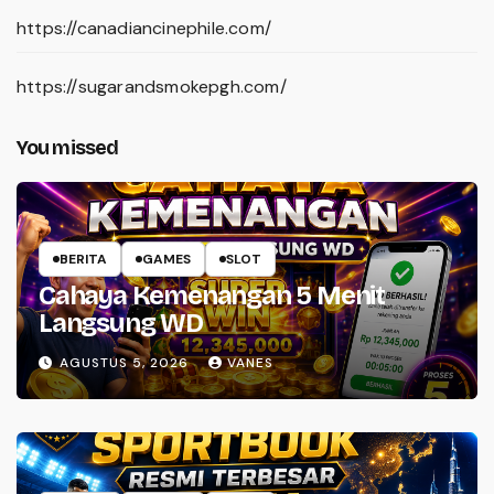
https://canadiancinephile.com/
https://sugarandsmokepgh.com/
You missed
BERITA
GAMES
SLOT
Cahaya Kemenangan 5 Menit
Langsung WD
AGUSTUS 5, 2026
VANES