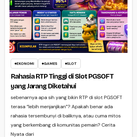
EKONOMI
GAMES
SLOT
Rahasia RTP Tinggi di Slot PGSOFT
yang Jarang Diketahui
sebenarnya apa sih yang bikin RTP di slot PGSOFT
terasa “lebih menjanjikan”? Apakah benar ada
rahasia tersembunyi di baliknya, atau cuma mitos
yang berkembang di komunitas pemain? Cerita
Nyata dari