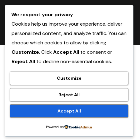
Proudly powered by WordPress
|
Theme:
NewsTwenty
by
We respect your privacy
Themeansar
.
Cookies help us improve your experience, deliver
personalized content, and analyze traffic. You can
Home
Beranda
Blog
Sample Page
choose which cookies to allow by clicking
Customize
. Click
Accept All
to consent or
Reject All
to decline non-essential cookies.
Customize
Reject All
Accept All
Powered by