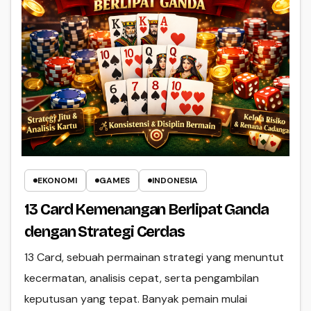
EKONOMI
GAMES
INDONESIA
13 Card Kemenangan Berlipat Ganda
dengan Strategi Cerdas
13 Card, sebuah permainan strategi yang menuntut
kecermatan, analisis cepat, serta pengambilan
keputusan yang tepat. Banyak pemain mulai