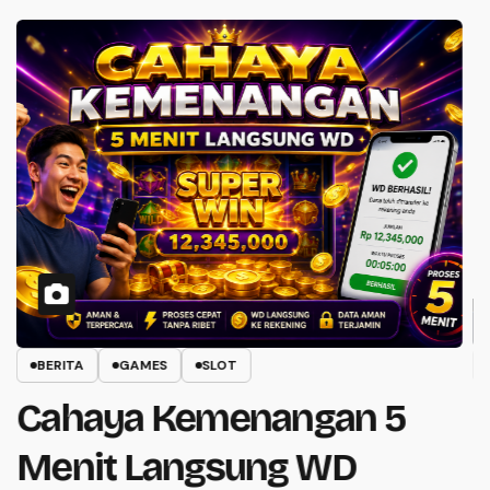
BERITA
GAMES
SLOT
Cahaya Kemenangan 5
Menit Langsung WD