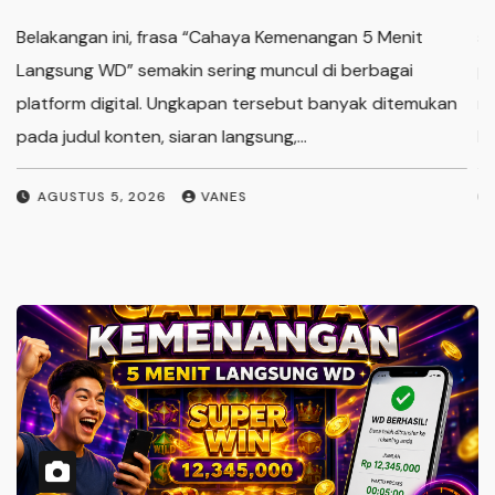
Belakangan ini, frasa “Cahaya Kemenangan 5 Menit
s
Langsung WD” semakin sering muncul di berbagai
p
platform digital. Ungkapan tersebut banyak ditemukan
n
pada judul konten, siaran langsung,…
ba
AGUSTUS 5, 2026
VANES