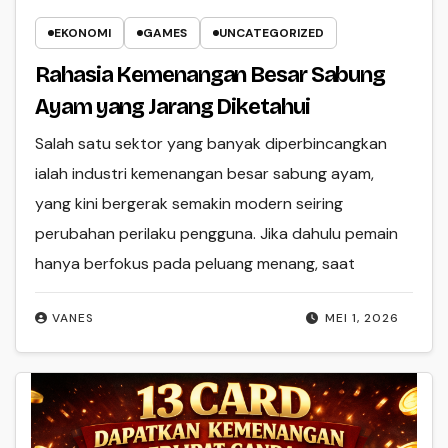
EKONOMI
GAMES
UNCATEGORIZED
Rahasia Kemenangan Besar Sabung
Ayam yang Jarang Diketahui
Salah satu sektor yang banyak diperbincangkan
ialah industri kemenangan besar sabung ayam,
yang kini bergerak semakin modern seiring
perubahan perilaku pengguna. Jika dahulu pemain
hanya berfokus pada peluang menang, saat
VANES
MEI 1, 2026