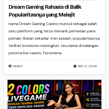
Dream Gaming Rahasia di Balik
Popularitasnya yang Melejit
nama Dream Gaming Casino muncul sebagai salah
satu platform yang terus menarik perhatian para
pemain. Bukan sekadar tren sesaat, popularitasnya
terlihat konsisten meningkat, terutama di kalangan
pecinta live casino. Fenomena
VANES
MEI 5, 2026