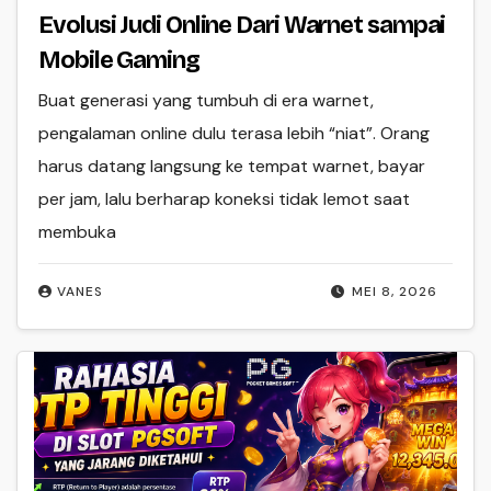
Evolusi Judi Online Dari Warnet sampai
Mobile Gaming
Buat generasi yang tumbuh di era warnet,
pengalaman online dulu terasa lebih “niat”. Orang
harus datang langsung ke tempat warnet, bayar
per jam, lalu berharap koneksi tidak lemot saat
membuka
VANES
MEI 8, 2026