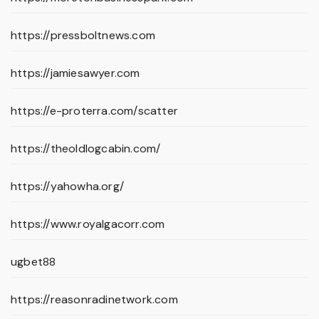
https://pressboltnews.com
https://jamiesawyer.com
https://e-proterra.com/scatter
https://theoldlogcabin.com/
https://yahowha.org/
https://www.royalgacorr.com
ugbet88
https://reasonradinetwork.com