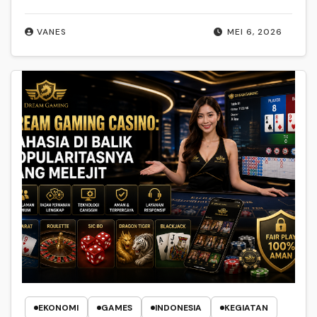
VANES
MEI 6, 2026
EKONOMI
GAMES
INDONESIA
KEGIATAN