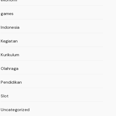
games
Indonesia
Kegiatan
Kurikulum
Olahraga
Pendidikan
Slot
Uncategorized