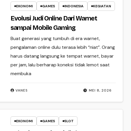
EKONOMI
GAMES
INDONESIA
KEGIATAN
Evolusi Judi Online Dari Warnet
sampai Mobile Gaming
Buat generasi yang tumbuh di era warnet,
pengalaman online dulu terasa lebih “niat”. Orang
harus datang langsung ke tempat warnet, bayar
per jam, lalu berharap koneksi tidak lemot saat
membuka
VANES
MEI 8, 2026
EKONOMI
GAMES
SLOT