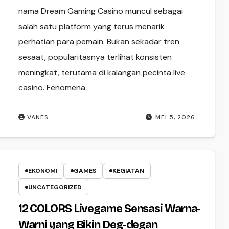
nama Dream Gaming Casino muncul sebagai
salah satu platform yang terus menarik
perhatian para pemain. Bukan sekadar tren
sesaat, popularitasnya terlihat konsisten
meningkat, terutama di kalangan pecinta live
casino. Fenomena
VANES
MEI 5, 2026
EKONOMI
GAMES
KEGIATAN
UNCATEGORIZED
12 COLORS Livegame Sensasi Warna-
Warni yang Bikin Deg-degan