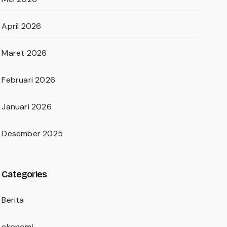
April 2026
Maret 2026
Februari 2026
Januari 2026
Desember 2025
Categories
Berita
ekonomi