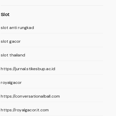
Slot
slot anti rungkad
slot gacor
slot thailand
https://jurnal.stikesbup.ac.id
royalgacor
https://conversationalball.com
https://royalgacor.it.com