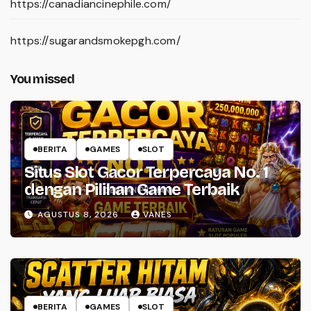
https://canadiancinephile.com/
https://sugarandsmokepgh.com/
You missed
BERITA
GAMES
SLOT
Situs Slot Gacor Terpercaya No. 1
dengan Pilihan Game Terbaik
AGUSTUS 8, 2026
VANES
BERITA
GAMES
SLOT