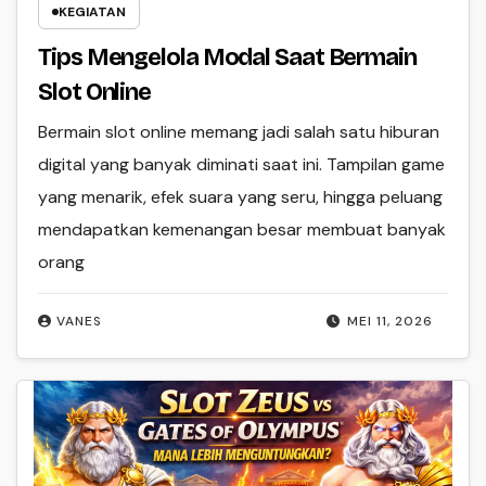
KEGIATAN
Tips Mengelola Modal Saat Bermain
Slot Online
Bermain slot online memang jadi salah satu hiburan
digital yang banyak diminati saat ini. Tampilan game
yang menarik, efek suara yang seru, hingga peluang
mendapatkan kemenangan besar membuat banyak
orang
VANES
MEI 11, 2026