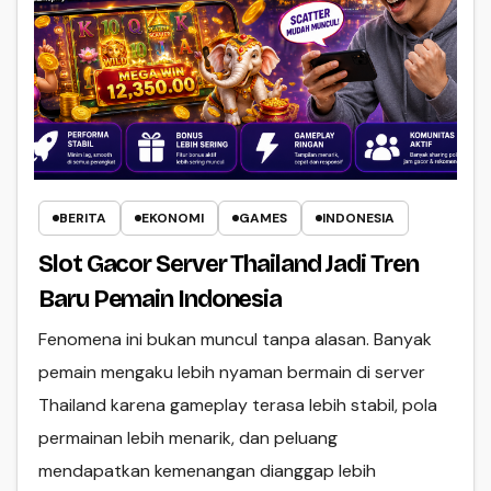
BERITA
EKONOMI
GAMES
INDONESIA
Slot Gacor Server Thailand Jadi Tren
Baru Pemain Indonesia
Fenomena ini bukan muncul tanpa alasan. Banyak
pemain mengaku lebih nyaman bermain di server
Thailand karena gameplay terasa lebih stabil, pola
permainan lebih menarik, dan peluang
mendapatkan kemenangan dianggap lebih