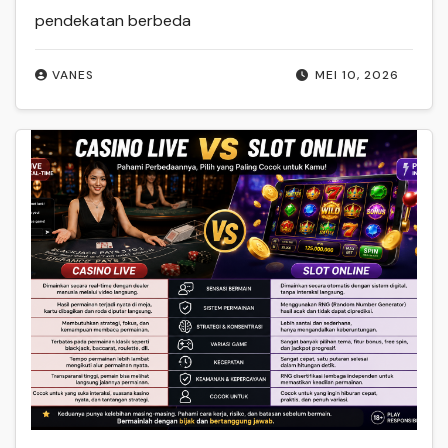
pendekatan berbeda
VANES
MEI 10, 2026