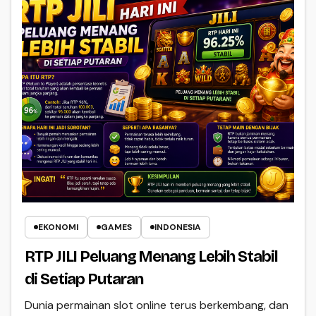
EKONOMI
GAMES
INDONESIA
RTP JILI Peluang Menang Lebih Stabil
di Setiap Putaran
Dunia permainan slot online terus berkembang, dan