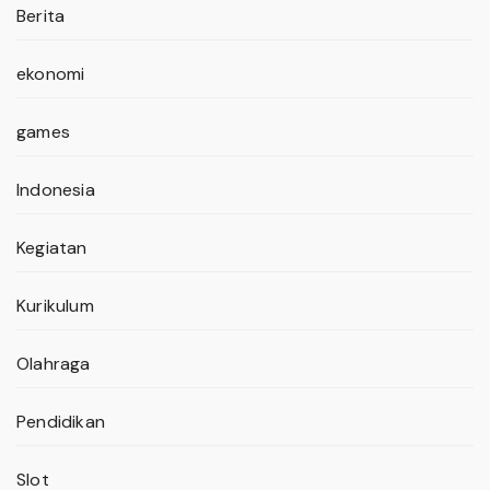
Berita
ekonomi
games
Indonesia
Kegiatan
Kurikulum
Olahraga
Pendidikan
Slot