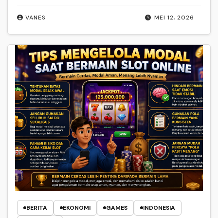
VANES
MEI 12, 2026
BERITA
EKONOMI
GAMES
INDONESIA