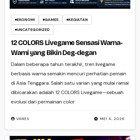
EKONOMI
GAMES
KEGIATAN
UNCATEGORIZED
12 COLORS Livegame Sensasi Warna-
Warni yang Bikin Deg-degan
Dalam beberapa tahun terakhir, tren livegame
berbasis warna semakin mencuri perhatian pemain
di Asia Tenggara. Salah satu varian yang mulai ramai
dibicarakan adalah 12 COLORS Livegame—sebuah
evolusi dari permainan color
VANES
MEI 4, 2026