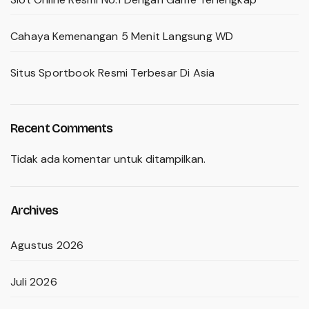
Cahaya Kemenangan 5 Menit Langsung WD
Situs Sportbook Resmi Terbesar Di Asia
Recent Comments
Tidak ada komentar untuk ditampilkan.
Archives
Agustus 2026
Juli 2026