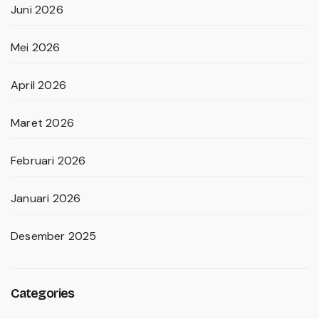
Juni 2026
Mei 2026
April 2026
Maret 2026
Februari 2026
Januari 2026
Desember 2025
Categories