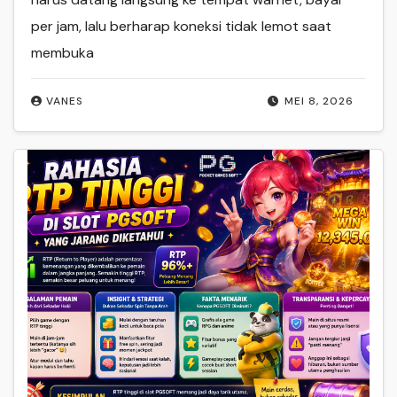
per jam, lalu berharap koneksi tidak lemot saat
membuka
VANES
MEI 8, 2026