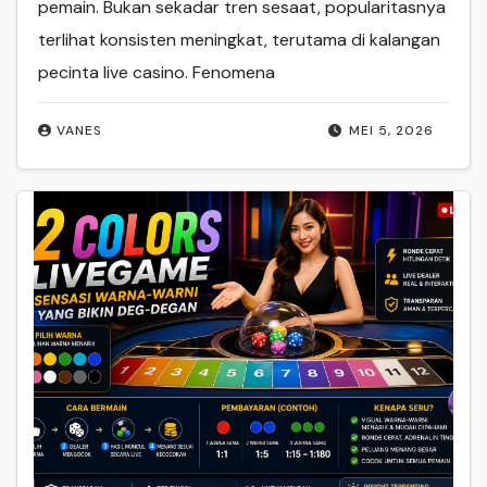
pemain. Bukan sekadar tren sesaat, popularitasnya
terlihat konsisten meningkat, terutama di kalangan
pecinta live casino. Fenomena
VANES
MEI 5, 2026