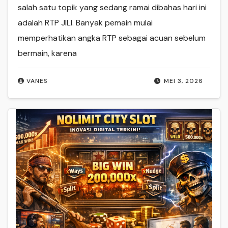
salah satu topik yang sedang ramai dibahas hari ini
adalah RTP JILI. Banyak pemain mulai
memperhatikan angka RTP sebagai acuan sebelum
bermain, karena
VANES
MEI 3, 2026