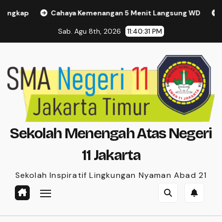
Skip
 Kemenangan 5 Menit Langsung WD
Situs Sportbook Resm
to
Sab. Agu 8th, 2026
11:40:33 PM
content
Sekolah Menengah Atas Negeri
11 Jakarta
Sekolah Inspiratif Lingkungan Nyaman Abad 21