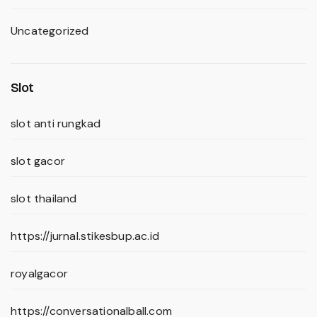
Uncategorized
Slot
slot anti rungkad
slot gacor
slot thailand
https://jurnal.stikesbup.ac.id
royalgacor
https://conversationalball.com