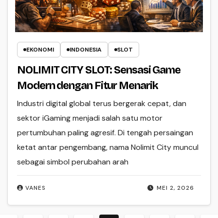
EKONOMI
INDONESIA
SLOT
NOLIMIT CITY SLOT: Sensasi Game
Modern dengan Fitur Menarik
Industri digital global terus bergerak cepat, dan
sektor iGaming menjadi salah satu motor
pertumbuhan paling agresif. Di tengah persaingan
ketat antar pengembang, nama Nolimit City muncul
sebagai simbol perubahan arah
VANES
MEI 2, 2026