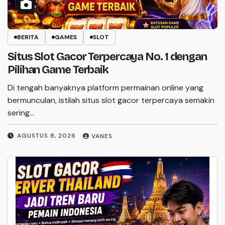
BERITA
GAMES
SLOT
Situs Slot Gacor Terpercaya No. 1 dengan
Pilihan Game Terbaik
Di tengah banyaknya platform permainan online yang
bermunculan, istilah situs slot gacor terpercaya semakin
sering…
AGUSTUS 8, 2026
VANES