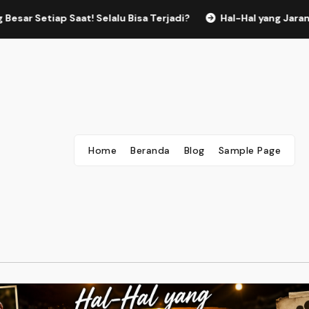
aat! Selalu Bisa Terjadi?
Hal-Hal yang Jarang Diketahui 
Home
Beranda
Blog
Sample Page