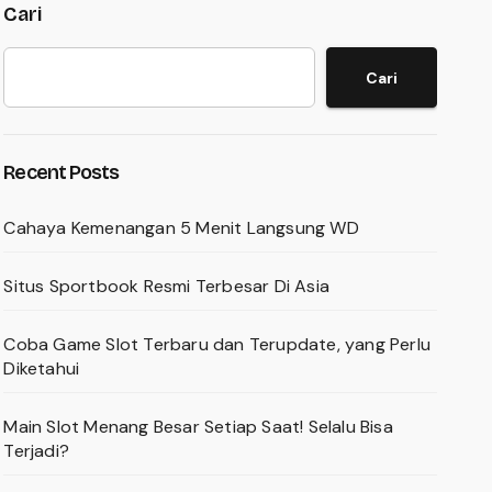
Cari
Cari
Recent Posts
Cahaya Kemenangan 5 Menit Langsung WD
Situs Sportbook Resmi Terbesar Di Asia
Coba Game Slot Terbaru dan Terupdate, yang Perlu
Diketahui
Main Slot Menang Besar Setiap Saat! Selalu Bisa
Terjadi?