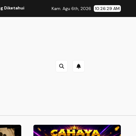
Tentang Permainan Sabung Ayam
Cahaya Kemenangan 5 
Kam. Agu 6th, 2026
10:26:31 AM
BERITA
GAMES
SLOT