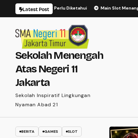
Skip
te, yang Perlu Diketahui
Main Slot Menang Besar Setiap S
Latest Post
to
content
Sekolah Menengah
Atas Negeri 11
Jakarta
Sekolah Inspiratif Lingkungan
Nyaman Abad 21
BERITA
GAMES
SLOT