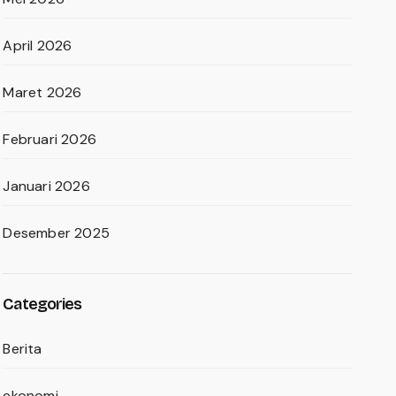
April 2026
Maret 2026
Februari 2026
Januari 2026
Desember 2025
Categories
Berita
ekonomi