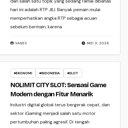
dan salah satu topik yang sedang ramai dibahas
hari ini adalah RTP JILI. Banyak pemain mulai
memperhatikan angka RTP sebagai acuan
sebelum bermain, karena
VANES
MEI 3, 2026
EKONOMI
INDONESIA
SLOT
NOLIMIT CITY SLOT: Sensasi Game
Modern dengan Fitur Menarik
Industri digital global terus bergerak cepat, dan
sektor iGaming menjadi salah satu motor
pertumbuhan paling agresif. Di tengah