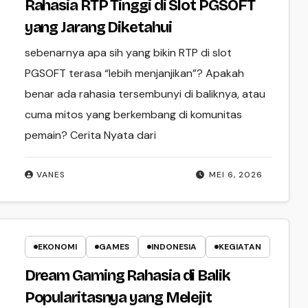
Rahasia RTP Tinggi di Slot PGSOFT
yang Jarang Diketahui
sebenarnya apa sih yang bikin RTP di slot
PGSOFT terasa “lebih menjanjikan”? Apakah
benar ada rahasia tersembunyi di baliknya, atau
cuma mitos yang berkembang di komunitas
pemain? Cerita Nyata dari
VANES
MEI 6, 2026
EKONOMI
GAMES
INDONESIA
KEGIATAN
Dream Gaming Rahasia di Balik
Popularitasnya yang Melejit