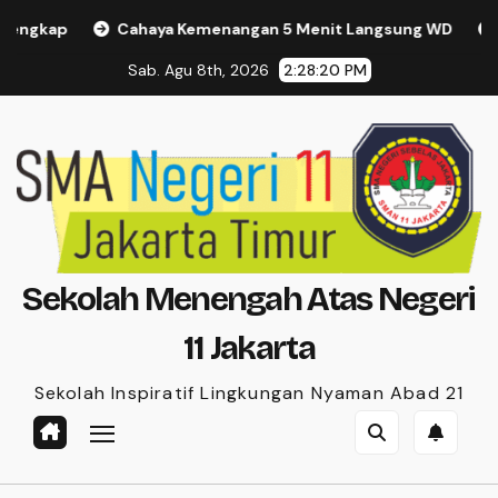
Skip
Kemenangan 5 Menit Langsung WD
Situs Sportbook Resmi
to
Sab. Agu 8th, 2026
2:28:22 PM
content
Sekolah Menengah Atas Negeri
11 Jakarta
Sekolah Inspiratif Lingkungan Nyaman Abad 21