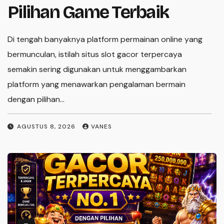
me Terbaik
Fenomena M
Perhatian
atform permainan online yang
Scatter Hitam semakin serin
us slot gacor terpercaya
penggemar permainan berba
kan untuk menggambarkan
menganggap simbol ini seba
kan pengalaman bermain
mampu menghadirkan peng
AGUSTUS 7, 2026
VANE
VANES