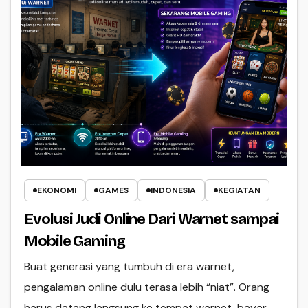
EKONOMI
GAMES
INDONESIA
KEGIATAN
Evolusi Judi Online Dari Warnet sampai
Mobile Gaming
Buat generasi yang tumbuh di era warnet,
pengalaman online dulu terasa lebih “niat”. Orang
harus datang langsung ke tempat warnet, bayar