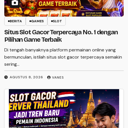
BERITA
GAMES
SLOT
Situs Slot Gacor Terpercaya No. 1 dengan
Pilihan Game Terbaik
Di tengah banyaknya platform permainan online yang
bermunculan, istilah situs slot gacor terpercaya semakin
sering…
AGUSTUS 8, 2026
VANES