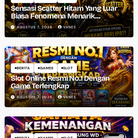
Sensasi Scatter Hitam Yang Luar
Biasa Fenomena Menarik
Perhatian
AGUSTUS 7, 2026
VANES
BERITA
GAMES
SLOT
Slot Online Resmi No.1 Dengan
Game Terlengkap
AGUSTUS 7, 2026
VANES