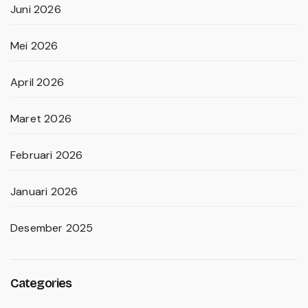
Juni 2026
Mei 2026
April 2026
Maret 2026
Februari 2026
Januari 2026
Desember 2025
Categories