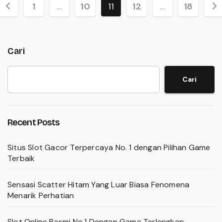
Paginasi
1
…
10
11
12
…
18
pos
Cari
Cari
Recent Posts
Situs Slot Gacor Terpercaya No. 1 dengan Pilihan Game
Terbaik
Sensasi Scatter Hitam Yang Luar Biasa Fenomena
Menarik Perhatian
Slot Online Resmi No.1 Dengan Game Terlengkap