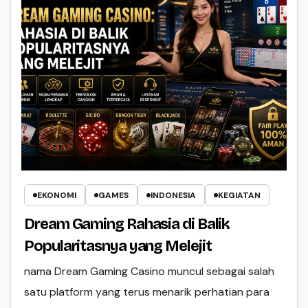
EKONOMI
GAMES
INDONESIA
KEGIATAN
Dream Gaming Rahasia di Balik
Popularitasnya yang Melejit
nama Dream Gaming Casino muncul sebagai salah
satu platform yang terus menarik perhatian para