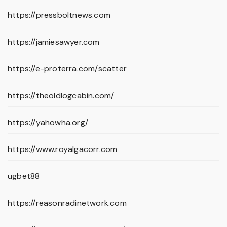
https://pressboltnews.com
https://jamiesawyer.com
https://e-proterra.com/scatter
https://theoldlogcabin.com/
https://yahowha.org/
https://www.royalgacorr.com
ugbet88
https://reasonradinetwork.com