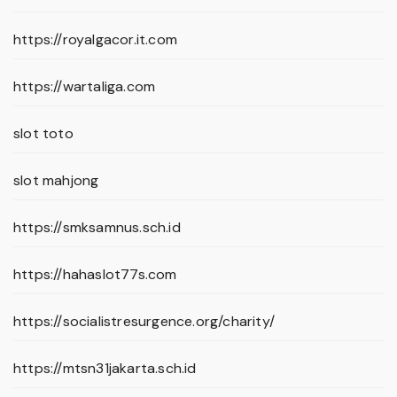
https://royalgacor.it.com
https://wartaliga.com
slot toto
slot mahjong
https://smksamnus.sch.id
https://hahaslot77s.com
https://socialistresurgence.org/charity/
https://mtsn31jakarta.sch.id