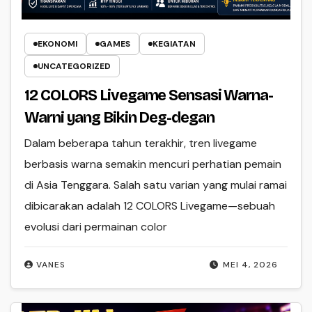
EKONOMI
GAMES
KEGIATAN
UNCATEGORIZED
12 COLORS Livegame Sensasi Warna-
Warni yang Bikin Deg-degan
Dalam beberapa tahun terakhir, tren livegame
berbasis warna semakin mencuri perhatian pemain
di Asia Tenggara. Salah satu varian yang mulai ramai
dibicarakan adalah 12 COLORS Livegame—sebuah
evolusi dari permainan color
VANES
MEI 4, 2026