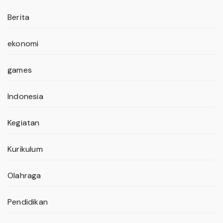
Berita
ekonomi
games
Indonesia
Kegiatan
Kurikulum
Olahraga
Pendidikan