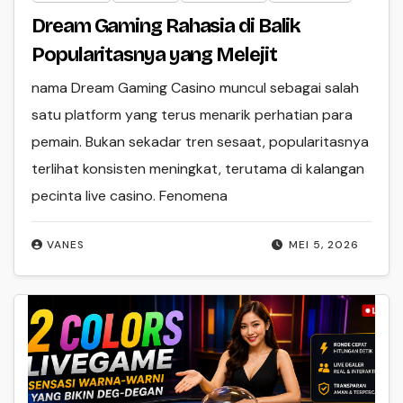
Dream Gaming Rahasia di Balik
Popularitasnya yang Melejit
nama Dream Gaming Casino muncul sebagai salah
satu platform yang terus menarik perhatian para
pemain. Bukan sekadar tren sesaat, popularitasnya
terlihat konsisten meningkat, terutama di kalangan
pecinta live casino. Fenomena
VANES
MEI 5, 2026