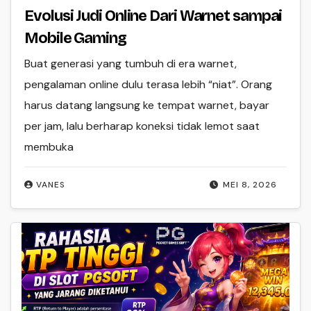
Evolusi Judi Online Dari Warnet sampai
Mobile Gaming
Buat generasi yang tumbuh di era warnet,
pengalaman online dulu terasa lebih “niat”. Orang
harus datang langsung ke tempat warnet, bayar
per jam, lalu berharap koneksi tidak lemot saat
membuka
VANES
MEI 8, 2026