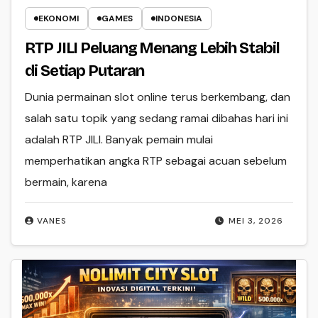
EKONOMI
GAMES
INDONESIA
RTP JILI Peluang Menang Lebih Stabil
di Setiap Putaran
Dunia permainan slot online terus berkembang, dan
salah satu topik yang sedang ramai dibahas hari ini
adalah RTP JILI. Banyak pemain mulai
memperhatikan angka RTP sebagai acuan sebelum
bermain, karena
VANES
MEI 3, 2026