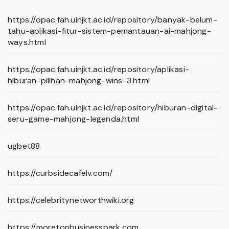
https://opac.fah.uinjkt.ac.id/repository/banyak-belum-
tahu-aplikasi-fitur-sistem-pemantauan-ai-mahjong-
ways.html
https://opac.fah.uinjkt.ac.id/repository/aplikasi-
hiburan-pilihan-mahjong-wins-3.html
https://opac.fah.uinjkt.ac.id/repository/hiburan-digital-
seru-game-mahjong-legenda.html
ugbet88
https://curbsidecafelv.com/
https://celebritynetworthwiki.org
https://moretonbusinesspark.com