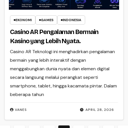
EKONOMI
GAMES
INDONESIA
Casino AR Pengalaman Bermain
Kasino yang Lebih Nyata.
Casino AR Teknologi ini menghadirkan pengalaman
bermain yang lebih interaktif dengan
menggabungkan dunia nyata dan elemen digital
secara langsung melalui perangkat seperti
smartphone, tablet, hingga kacamata pintar. Dalam
beberapa tahun
VANES
APRIL 28, 2026