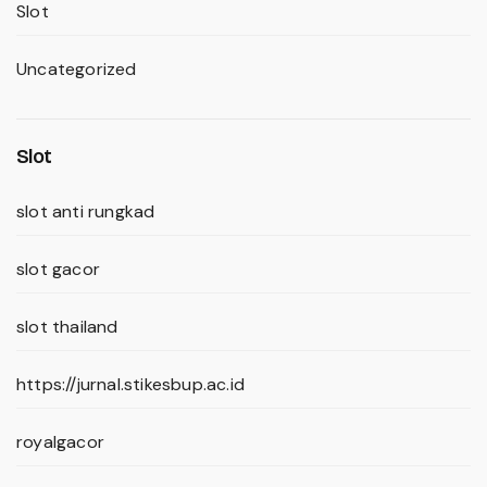
Slot
Uncategorized
Slot
slot anti rungkad
slot gacor
slot thailand
https://jurnal.stikesbup.ac.id
royalgacor