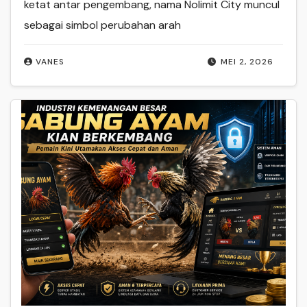
ketat antar pengembang, nama Nolimit City muncul
sebagai simbol perubahan arah
VANES
MEI 2, 2026