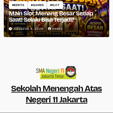
BERITA
GAMES
SLOT
Main Slot Menang Besar Setiap
Saat! Selalu Bisa Terjadi?
AGUSTUS 4, 2026
VANES
Sekolah Menengah Atas
Negeri 11 Jakarta