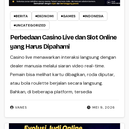
BERITA
EKONOMI
GAMES
INDONESIA
UNCATEGORIZED
Perbedaan Casino Live dan Slot Online
yang Harus Dipahami
Casino live menawarkan interaksi langsung dengan
dealer manusia melalui siaran video real-time.
Pemain bisa melihat kartu dibagikan, roda diputar,
atau bola roulette berjalan secara langsung.
Bahkan, di beberapa platform, tersedia
VANES
MEI 9, 2026