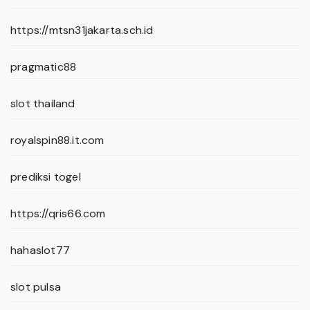
https://mtsn31jakarta.sch.id
pragmatic88
slot thailand
royalspin88.it.com
prediksi togel
https://qris66.com
hahaslot77
slot pulsa