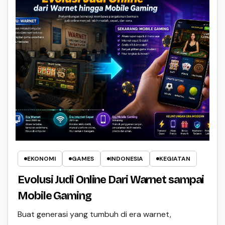
EKONOMI
GAMES
INDONESIA
KEGIATAN
Evolusi Judi Online Dari Warnet sampai
Mobile Gaming
Buat generasi yang tumbuh di era warnet,