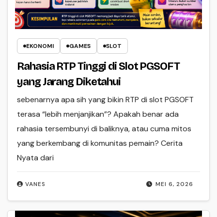
EKONOMI
GAMES
SLOT
Rahasia RTP Tinggi di Slot PGSOFT
yang Jarang Diketahui
sebenarnya apa sih yang bikin RTP di slot PGSOFT
terasa “lebih menjanjikan”? Apakah benar ada
rahasia tersembunyi di baliknya, atau cuma mitos
yang berkembang di komunitas pemain? Cerita
Nyata dari
VANES
MEI 6, 2026