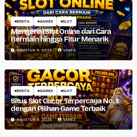
BERITA
GAMES
SLOT
Mengenal Slot Online dari Cara
Bermain hingga Fitur Menarik
AGUSTUS 9, 2026
VANES
BERITA
GAMES
SLOT
Situs Slot Gacor Terpercaya No. 1
dengan Pilihan Game Terbaik
AGUSTUS 8, 2026
VANES