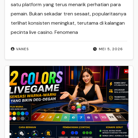
satu platform yang terus menarik perhatian para
pemain. Bukan sekadar tren sesaat, popularitasnya
terlihat konsisten meningkat, terutama di kalangan
pecinta live casino. Fenomena
VANES
MEI 5, 2026