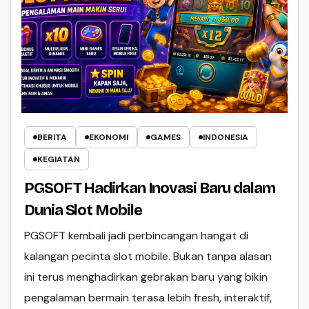
BERITA
EKONOMI
GAMES
INDONESIA
KEGIATAN
PGSOFT Hadirkan Inovasi Baru dalam
Dunia Slot Mobile
PGSOFT kembali jadi perbincangan hangat di
kalangan pecinta slot mobile. Bukan tanpa alasan
ini terus menghadirkan gebrakan baru yang bikin
pengalaman bermain terasa lebih fresh, interaktif,