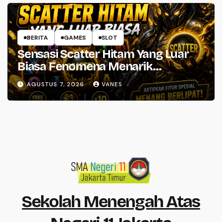
BERITA
GAMES
SLOT
Sensasi Scatter Hitam Yang Luar
Biasa Fenomena Menarik
Perhatian
AGUSTUS 7, 2026
VANES
Sekolah Menengah Atas