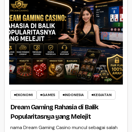
EKONOMI
GAMES
INDONESIA
KEGIATAN
Dream Gaming Rahasia di Balik
Popularitasnya yang Melejit
nama Dream Gaming Casino muncul sebagai salah