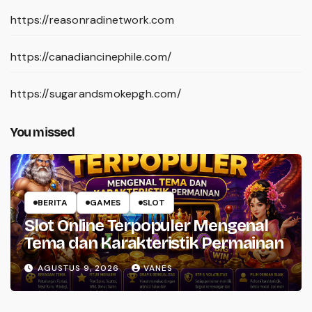
https://reasonradinetwork.com
https://canadiancinephile.com/
https://sugarandsmokepgh.com/
You missed
BERITA
GAMES
SLOT
Slot Online Terpopuler Mengenal
Tema dan Karakteristik Permainan
AGUSTUS 9, 2026
VANES