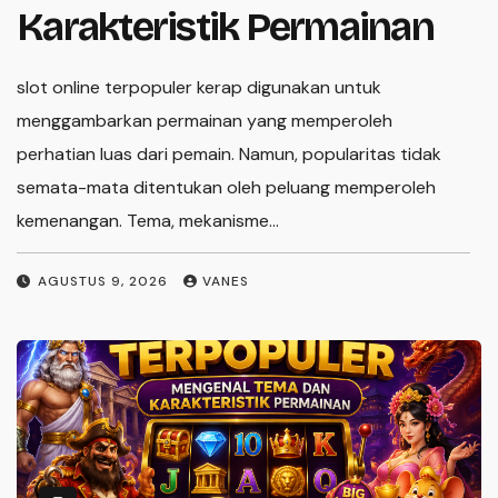
Karakteristik Permainan
Me
lot online terpopuler kerap digunakan untuk
Secar
enggambarkan permainan yang memperoleh
mesin
erhatian luas dari pemain. Namun, popularitas tidak
digit
emata-mata ditentukan oleh peluang memperoleh
simbol
emenangan. Tema, mekanisme…
AGU
AGUSTUS 9, 2026
VANES