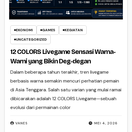
EKONOMI
GAMES
KEGIATAN
UNCATEGORIZED
12 COLORS Livegame Sensasi Warna-
Warni yang Bikin Deg-degan
Dalam beberapa tahun terakhir, tren livegame
berbasis warna semakin mencuri perhatian pemain
di Asia Tenggara. Salah satu varian yang mulai ramai
dibicarakan adalah 12 COLORS Livegame—sebuah
evolusi dari permainan color
VANES
MEI 4, 2026