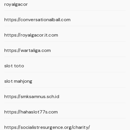
royalgacor
https://conversationalball.com
https://royalgacor.it.com
https://wartaliga.com
slot toto
slot mahjong
https://smksamnus.sch.id
https://hahaslot77s.com
https://socialistresurgence.org/charity/