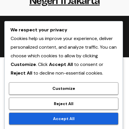
Negeri 11 Jakarta
Proudly powered by WordPress
|
Theme:
NewsTwenty
by
We respect your privacy
Themeansar
.
Cookies help us improve your experience, deliver
Home
Beranda
Blog
Sample Page
personalized content, and analyze traffic. You can
choose which cookies to allow by clicking
Customize
. Click
Accept All
to consent or
Reject All
to decline non-essential cookies.
Customize
Reject All
Accept All