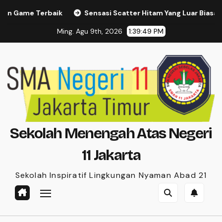
Skip
Sensasi Scatter Hitam Yang Luar Biasa Fenomena Menarik Perh
to
Ming. Agu 9th, 2026
1:39:51 PM
content
Sekolah Menengah Atas Negeri
11 Jakarta
Sekolah Inspiratif Lingkungan Nyaman Abad 21