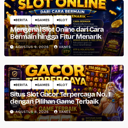
BERITA
GAMES
SLOT
Mengenal Slot Online dari Cara
Bermain hingga Fitur Menarik
AGUSTUS 9, 2026
VANES
BERITA
GAMES
SLOT
Situs Slot Gacor Terpercaya No. 1
dengan Pilihan Game Terbaik
AGUSTUS 8, 2026
VANES