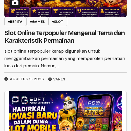
BERITA
GAMES
SLOT
Slot Online Terpopuler Mengenal Tema dan
Karakteristik Permainan
slot online terpopuler kerap digunakan untuk
menggambarkan permainan yang memperoleh perhatian
luas dari pemain. Namun,…
AGUSTUS 9, 2026
VANES