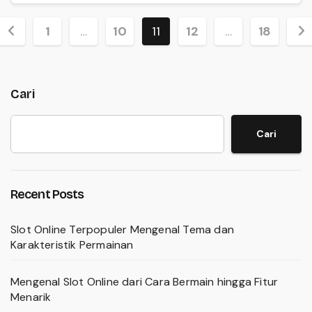
Paginasi
1
…
10
11
12
…
18
pos
Cari
Cari
Recent Posts
Slot Online Terpopuler Mengenal Tema dan
Karakteristik Permainan
Mengenal Slot Online dari Cara Bermain hingga Fitur
Menarik