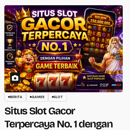
S
SLOT
BERITA
GAMES
ot Gacor
Sensasi Sc
ya No. 1 dengan
Yang Luar 