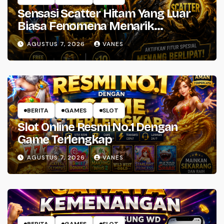
Sensasi Scatter Hitam Yang Luar
Biasa Fenomena Menarik
Perhatian
AGUSTUS 7, 2026
VANES
BERITA
GAMES
SLOT
Slot Online Resmi No.1 Dengan
Game Terlengkap
AGUSTUS 7, 2026
VANES