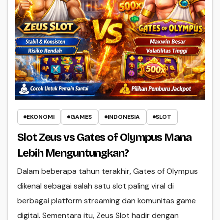
EKONOMI
GAMES
INDONESIA
SLOT
Slot Zeus vs Gates of Olympus Mana
Lebih Menguntungkan?
Dalam beberapa tahun terakhir, Gates of Olympus
dikenal sebagai salah satu slot paling viral di
berbagai platform streaming dan komunitas game
digital. Sementara itu, Zeus Slot hadir dengan