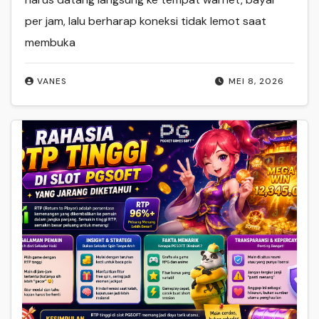
per jam, lalu berharap koneksi tidak lemot saat
membuka
VANES
MEI 8, 2026