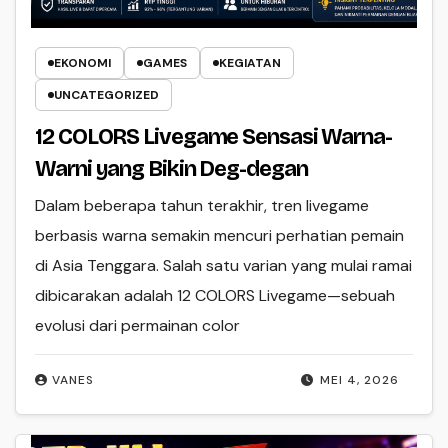
EKONOMI
GAMES
KEGIATAN
UNCATEGORIZED
12 COLORS Livegame Sensasi Warna-
Warni yang Bikin Deg-degan
Dalam beberapa tahun terakhir, tren livegame
berbasis warna semakin mencuri perhatian pemain
di Asia Tenggara. Salah satu varian yang mulai ramai
dibicarakan adalah 12 COLORS Livegame—sebuah
evolusi dari permainan color
VANES
MEI 4, 2026