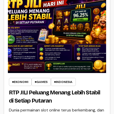
EKONOMI
GAMES
INDONESIA
RTP JILI Peluang Menang Lebih Stabil
di Setiap Putaran
Dunia permainan slot online terus berkembang, dan