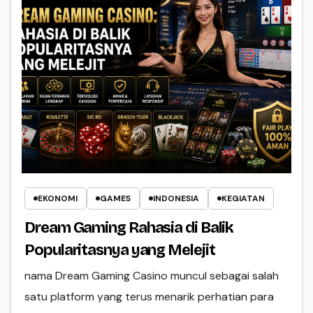
EKONOMI
GAMES
INDONESIA
KEGIATAN
Dream Gaming Rahasia di Balik
Popularitasnya yang Melejit
nama Dream Gaming Casino muncul sebagai salah
satu platform yang terus menarik perhatian para