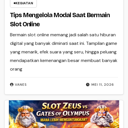
KEGIATAN
Tips Mengelola Modal Saat Bermain
Slot Online
Bermain slot online memang jadi salah satu hiburan
digital yang banyak diminati saat ini. Tampilan game
yang menarik, efek suara yang seru, hingga peluang
mendapatkan kemenangan besar membuat banyak
orang
VANES
MEI 11, 2026