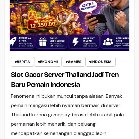
BERITA
EKONOMI
GAMES
INDONESIA
Slot Gacor Server Thailand Jadi Tren
Baru Pemain Indonesia
Fenomena ini bukan muncul tanpa alasan. Banyak
pemain mengaku lebih nyaman bermain di server
Thailand karena gameplay terasa lebih stabil, pola
permainan lebih menarik, dan peluang
mendapatkan kemenangan dianggap lebih