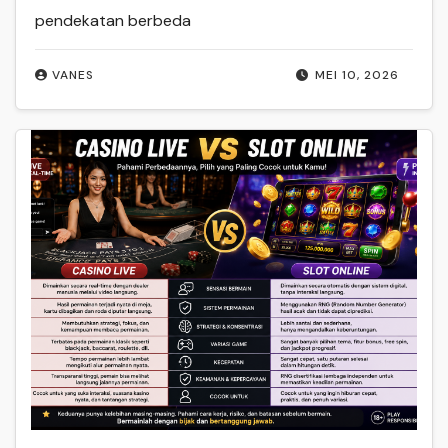
pendekatan berbeda
VANES
MEI 10, 2026