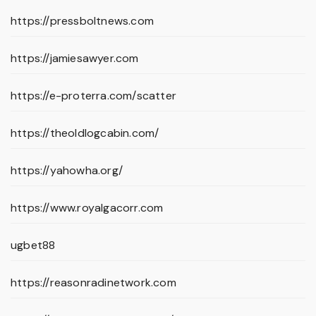
https://pressboltnews.com
https://jamiesawyer.com
https://e-proterra.com/scatter
https://theoldlogcabin.com/
https://yahowha.org/
https://www.royalgacorr.com
ugbet88
https://reasonradinetwork.com