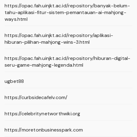
https://opac.fah.uinjkt.ac.id/repository/banyak-belum-
tahu-aplikasi-fitur-sistem-pemantauan-ai-mahjong-
ways.html
https://opac.fah.uinjkt.ac.id/repository/aplikasi-
hiburan-pilihan-mahjong-wins-3.html
https://opac.fah.uinjkt.ac.id/repository/hiburan-digital-
seru-game-mahjong-legenda.html
ugbet88
https://curbsidecafelv.com/
https://celebritynetworthwiki.org
https://moretonbusinesspark.com