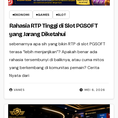
EKONOMI
GAMES
SLOT
Rahasia RTP Tinggi di Slot PGSOFT
yang Jarang Diketahui
sebenarnya apa sih yang bikin RTP di slot PGSOFT
terasa “lebih menjanjikan”? Apakah benar ada
rahasia tersembunyi di baliknya, atau cuma mitos
yang berkembang di komunitas pemain? Cerita
Nyata dari
VANES
MEI 6, 2026