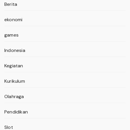
Berita
ekonomi
games
Indonesia
Kegiatan
Kurikulum
Olahraga
Pendidikan
Slot