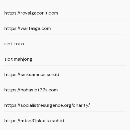
https://royalgacor.it.com
https://wartaliga.com
slot toto
slot mahjong
https://smksamnus.sch.id
https://hahaslot77s.com
https://socialistresurgence.org/charity/
https://mtsn31jakarta.sch.id