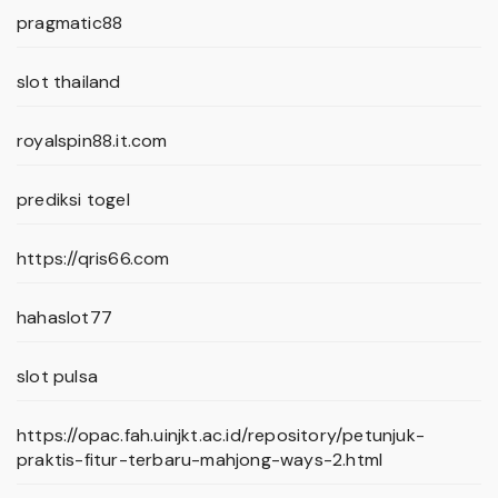
pragmatic88
slot thailand
royalspin88.it.com
prediksi togel
https://qris66.com
hahaslot77
slot pulsa
https://opac.fah.uinjkt.ac.id/repository/petunjuk-
praktis-fitur-terbaru-mahjong-ways-2.html