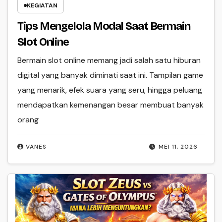
KEGIATAN
Tips Mengelola Modal Saat Bermain
Slot Online
Bermain slot online memang jadi salah satu hiburan
digital yang banyak diminati saat ini. Tampilan game
yang menarik, efek suara yang seru, hingga peluang
mendapatkan kemenangan besar membuat banyak
orang
VANES
MEI 11, 2026