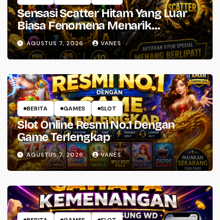
Sensasi Scatter Hitam Yang Luar
Biasa Fenomena Menarik
Perhatian
AGUSTUS 7, 2026
VANES
BERITA
GAMES
SLOT
Slot Online Resmi No.1 Dengan
Game Terlengkap
AGUSTUS 7, 2026
VANES