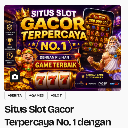
BERITA
GAMES
SLOT
BER
Situs Slot Gacor
Se
Terpercaya No. 1 dengan
Ya