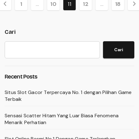
Paginasi
1
…
10
11
12
…
18
pos
Cari
Cari
Recent Posts
Situs Slot Gacor Terpercaya No. 1 dengan Pilihan Game
Terbaik
Sensasi Scatter Hitam Yang Luar Biasa Fenomena
Menarik Perhatian
Slot Online Resmi No.1 Dengan Game Terlengkap