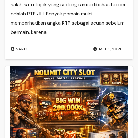
salah satu topik yang sedang ramai dibahas hari ini
adalah RTP JILI. Banyak pemain mulai
memperhatikan angka RTP sebagai acuan sebelum
bermain, karena
VANES
MEI 3, 2026