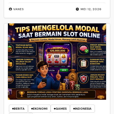
VANES
MEI 12, 2026
BERITA
EKONOMI
GAMES
INDONESIA