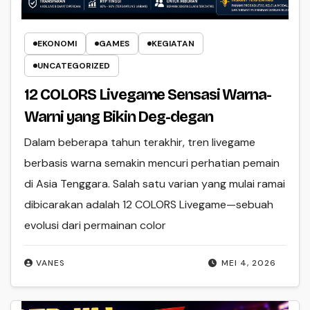
EKONOMI
GAMES
KEGIATAN
UNCATEGORIZED
12 COLORS Livegame Sensasi Warna-
Warni yang Bikin Deg-degan
Dalam beberapa tahun terakhir, tren livegame
berbasis warna semakin mencuri perhatian pemain
di Asia Tenggara. Salah satu varian yang mulai ramai
dibicarakan adalah 12 COLORS Livegame—sebuah
evolusi dari permainan color
VANES
MEI 4, 2026