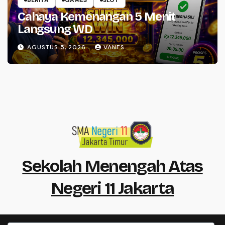
BERITA
GAMES
SLOT
Cahaya Kemenangan 5 Menit
Langsung WD
AGUSTUS 5, 2026
VANES
Sekolah Menengah Atas
Negeri 11 Jakarta