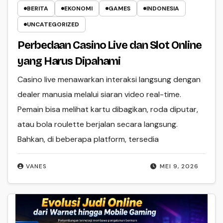
BERITA
EKONOMI
GAMES
INDONESIA
UNCATEGORIZED
Perbedaan Casino Live dan Slot Online
yang Harus Dipahami
Casino live menawarkan interaksi langsung dengan
dealer manusia melalui siaran video real-time.
Pemain bisa melihat kartu dibagikan, roda diputar,
atau bola roulette berjalan secara langsung.
Bahkan, di beberapa platform, tersedia
VANES
MEI 9, 2026