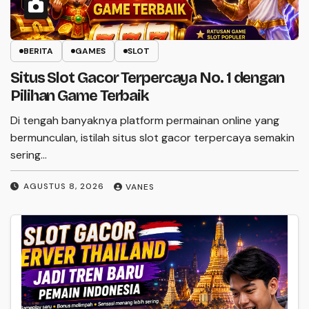
BERITA
GAMES
SLOT
Situs Slot Gacor Terpercaya No. 1 dengan
Pilihan Game Terbaik
Di tengah banyaknya platform permainan online yang
bermunculan, istilah situs slot gacor terpercaya semakin
sering…
AGUSTUS 8, 2026
VANES