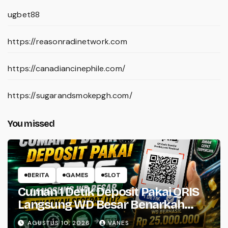
ugbet88
https://reasonradinetwork.com
https://canadiancinephile.com/
https://sugarandsmokepgh.com/
You missed
BERITA
GAMES
SLOT
Cuman 1 Detik Deposit Pakai QRIS
Langsung WD Besar Benarkah
Secepat Itu?
AGUSTUS 10, 2026
VANES