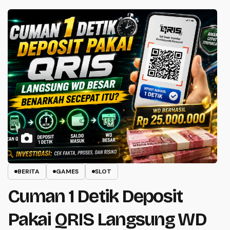
SLOT
BERITA
GAMES
SLOT
tik Deposit
Sabung Aya
S Langsung WD
Menghadirk