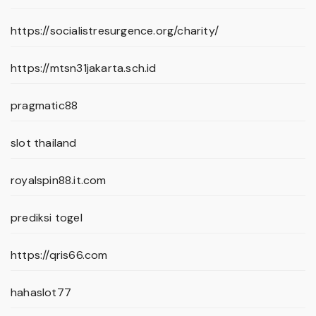
https://socialistresurgence.org/charity/
https://mtsn31jakarta.sch.id
pragmatic88
slot thailand
royalspin88.it.com
prediksi togel
https://qris66.com
hahaslot77