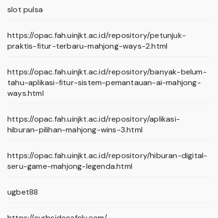
slot pulsa
https://opac.fah.uinjkt.ac.id/repository/petunjuk-
praktis-fitur-terbaru-mahjong-ways-2.html
https://opac.fah.uinjkt.ac.id/repository/banyak-belum-
tahu-aplikasi-fitur-sistem-pemantauan-ai-mahjong-
ways.html
https://opac.fah.uinjkt.ac.id/repository/aplikasi-
hiburan-pilihan-mahjong-wins-3.html
https://opac.fah.uinjkt.ac.id/repository/hiburan-digital-
seru-game-mahjong-legenda.html
ugbet88
https://curbsidecafelv.com/