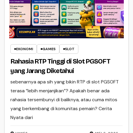
EKONOMI
GAMES
SLOT
Rahasia RTP Tinggi di Slot PGSOFT
yang Jarang Diketahui
sebenarnya apa sih yang bikin RTP di slot PGSOFT
terasa “lebih menjanjikan”? Apakah benar ada
rahasia tersembunyi di baliknya, atau cuma mitos
yang berkembang di komunitas pemain? Cerita
Nyata dari