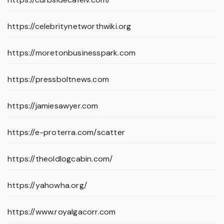
https://celebritynetworthwiki.org
https://moretonbusinesspark.com
https://pressboltnews.com
https://jamiesawyer.com
https://e-proterra.com/scatter
https://theoldlogcabin.com/
https://yahowha.org/
https://www.royalgacorr.com