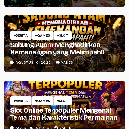
BERITA
GAMES
SLOT
Sabung Ayam Menghadirkan
Kemenangan yang Melimpah!!
AGUSTUS 10, 2026
VANES
BERITA
GAMES
SLOT
Slot Online Terpopuler Mengenal
Tema dan Karakteristik Permainan
AGUSTUS 9, 2026
VANES