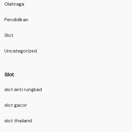
Olahraga
Pendidikan
Slot
Uncategorized
Slot
slot anti rungkad
slot gacor
slot thailand