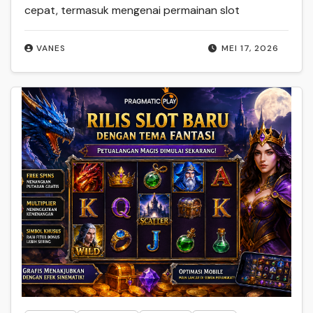
cepat, termasuk mengenai permainan slot
VANES
MEI 17, 2026