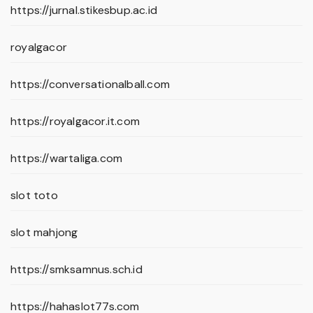
https://jurnal.stikesbup.ac.id
royalgacor
https://conversationalball.com
https://royalgacor.it.com
https://wartaliga.com
slot toto
slot mahjong
https://smksamnus.sch.id
https://hahaslot77s.com