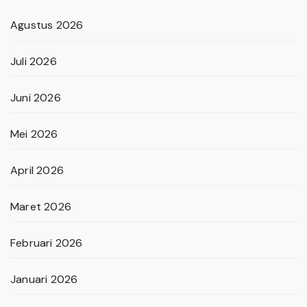
Agustus 2026
Juli 2026
Juni 2026
Mei 2026
April 2026
Maret 2026
Februari 2026
Januari 2026