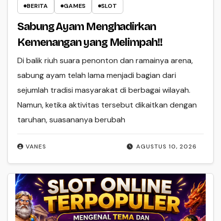
BERITA
GAMES
SLOT
Sabung Ayam Menghadirkan
Kemenangan yang Melimpah!!
Di balik riuh suara penonton dan ramainya arena,
sabung ayam telah lama menjadi bagian dari
sejumlah tradisi masyarakat di berbagai wilayah.
Namun, ketika aktivitas tersebut dikaitkan dengan
taruhan, suasananya berubah
VANES
AGUSTUS 10, 2026