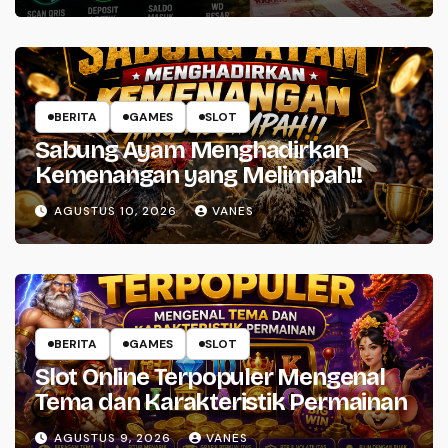
BERITA
GAMES
SLOT
Sabung Ayam Menghadirkan
Kemenangan yang Melimpah!!
AGUSTUS 10, 2026
VANES
BERITA
GAMES
SLOT
Slot Online Terpopuler Mengenal
Tema dan Karakteristik Permainan
AGUSTUS 9, 2026
VANES