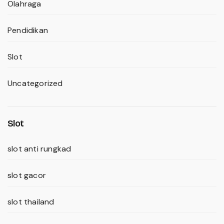
Olahraga
Pendidikan
Slot
Uncategorized
Slot
slot anti rungkad
slot gacor
slot thailand