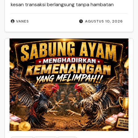
kesan transaksi berlangsung tanpa hambatan
VANES
AGUSTUS 10, 2026