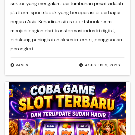
sektor yang mengalami pertumbuhan pesat adalah
platform sportsbook yang beroperasi di berbagai
negara Asia. Kehadiran situs sportsbook resmi
menjadi bagian dari transformasi industri digital,
didukung peningkatan akses internet, penggunaan
perangkat
VANES
AGUSTUS 5, 2026