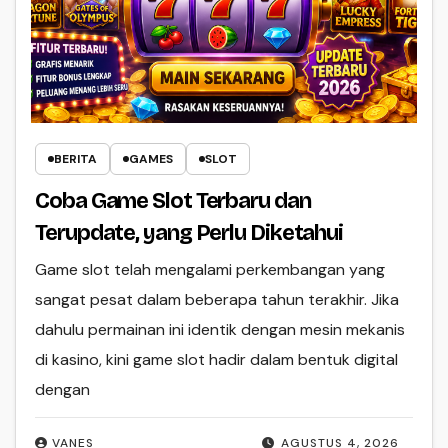
BERITA
GAMES
SLOT
Coba Game Slot Terbaru dan
Terupdate, yang Perlu Diketahui
Game slot telah mengalami perkembangan yang
sangat pesat dalam beberapa tahun terakhir. Jika
dahulu permainan ini identik dengan mesin mekanis
di kasino, kini game slot hadir dalam bentuk digital
dengan
VANES
AGUSTUS 4, 2026