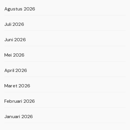
Agustus 2026
Juli 2026
Juni 2026
Mei 2026
April 2026
Maret 2026
Februari 2026
Januari 2026