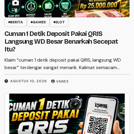
BERITA
GAMES
SLOT
Cuman 1 Detik Deposit Pakai QRIS
Langsung WD Besar Benarkah Secepat
Itu?
Klaim “cuman 1 detik deposit pakai QRIS, langsung WD
besar” terdengar sangat menarik. Kalimat semacam…
AGUSTUS 10, 2026
VANES