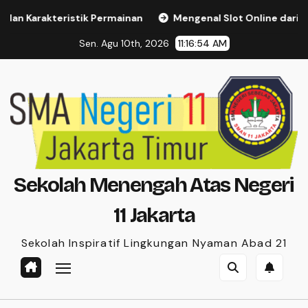
Skip
rmainan
Mengenal Slot Online dari Cara Bermain hingga Fi
to
Sen. Agu 10th, 2026
11:16:56 AM
content
Sekolah Menengah Atas Negeri
11 Jakarta
Sekolah Inspiratif Lingkungan Nyaman Abad 21