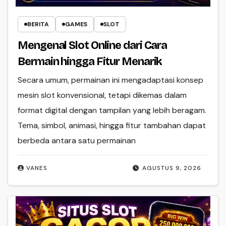
BERITA
GAMES
SLOT
Mengenal Slot Online dari Cara
Bermain hingga Fitur Menarik
Secara umum, permainan ini mengadaptasi konsep
mesin slot konvensional, tetapi dikemas dalam
format digital dengan tampilan yang lebih beragam.
Tema, simbol, animasi, hingga fitur tambahan dapat
berbeda antara satu permainan
VANES
AGUSTUS 9, 2026