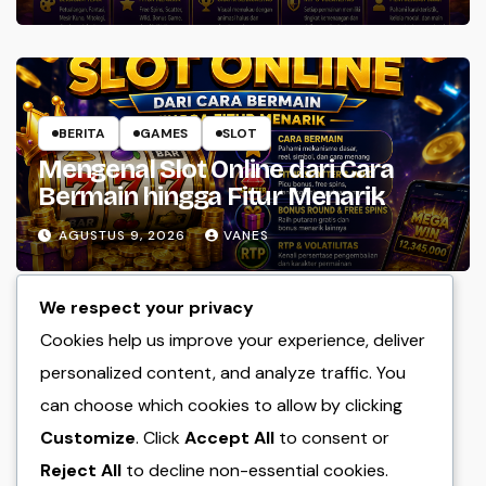
BERITA
GAMES
SLOT
Mengenal Slot Online dari Cara
Bermain hingga Fitur Menarik
AGUSTUS 9, 2026
VANES
We respect your privacy
Cookies help us improve your experience, deliver
personalized content, and analyze traffic. You
can choose which cookies to allow by clicking
Customize
. Click
Accept All
to consent or
Reject All
to decline non-essential cookies.