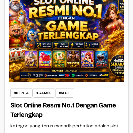
BERITA
GAMES
SLOT
Slot Online Resmi No.1 Dengan Game
Terlengkap
kategori yang terus menarik perhatian adalah slot