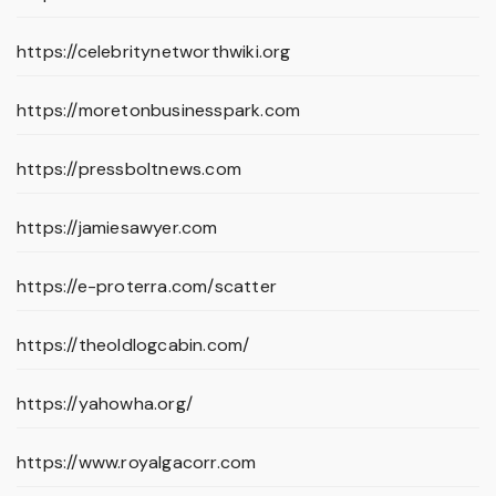
https://celebritynetworthwiki.org
https://moretonbusinesspark.com
https://pressboltnews.com
https://jamiesawyer.com
https://e-proterra.com/scatter
https://theoldlogcabin.com/
https://yahowha.org/
https://www.royalgacorr.com