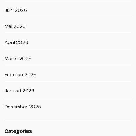
Juni 2026
Mei 2026
April 2026
Maret 2026
Februari 2026
Januari 2026
Desember 2025
Categories