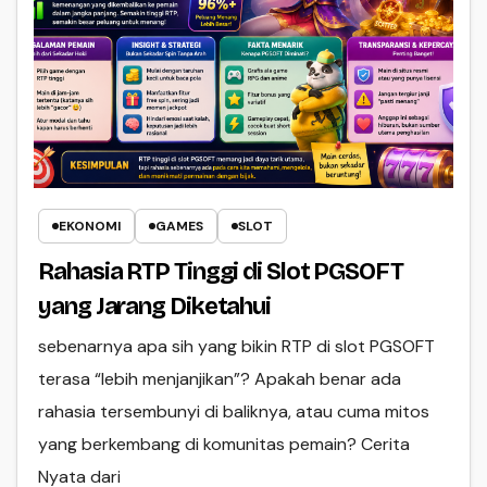
EKONOMI
GAMES
SLOT
Rahasia RTP Tinggi di Slot PGSOFT
yang Jarang Diketahui
sebenarnya apa sih yang bikin RTP di slot PGSOFT
terasa “lebih menjanjikan”? Apakah benar ada
rahasia tersembunyi di baliknya, atau cuma mitos
yang berkembang di komunitas pemain? Cerita
Nyata dari