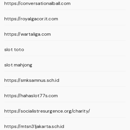
https://conversationalball.com
https://royalgacor.it.com
https://wartaliga.com
slot toto
slot mahjong
https://smksamnus.sch.id
https://hahaslot77s.com
https://socialistresurgence.org/charity/
https://mtsn31jakarta.sch.id