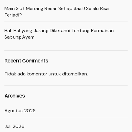
Main Slot Menang Besar Setiap Saat! Selalu Bisa
Terjadi?
Hal-Hal yang Jarang Diketahui Tentang Permainan
Sabung Ayam
Recent Comments
Tidak ada komentar untuk ditampilkan.
Archives
Agustus 2026
Juli 2026