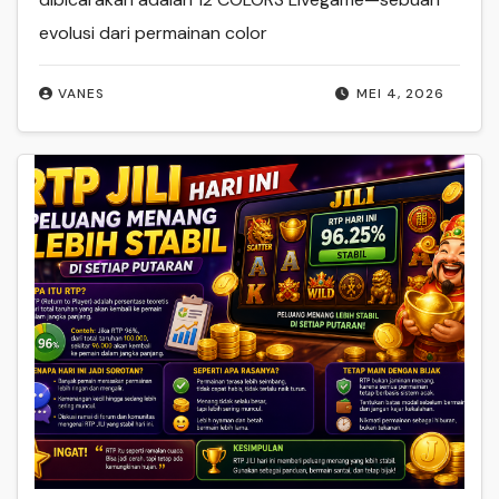
evolusi dari permainan color
VANES
MEI 4, 2026