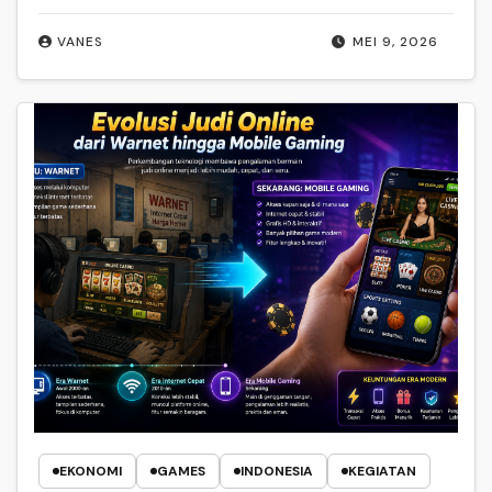
VANES
MEI 9, 2026
EKONOMI
GAMES
INDONESIA
KEGIATAN