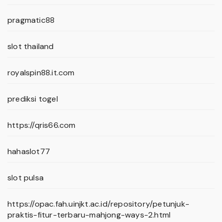
pragmatic88
slot thailand
royalspin88.it.com
prediksi togel
https://qris66.com
hahaslot77
slot pulsa
https://opac.fah.uinjkt.ac.id/repository/petunjuk-
praktis-fitur-terbaru-mahjong-ways-2.html