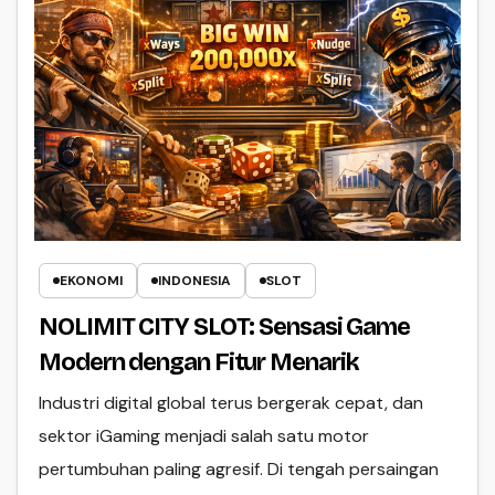
EKONOMI
INDONESIA
SLOT
NOLIMIT CITY SLOT: Sensasi Game
Modern dengan Fitur Menarik
Industri digital global terus bergerak cepat, dan
sektor iGaming menjadi salah satu motor
pertumbuhan paling agresif. Di tengah persaingan