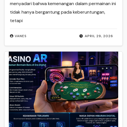
menyadari bahwa kemenangan dalam permainan ini
tidak hanya bergantung pada keberuntungan,
tetapi
VANES
APRIL 29, 2026