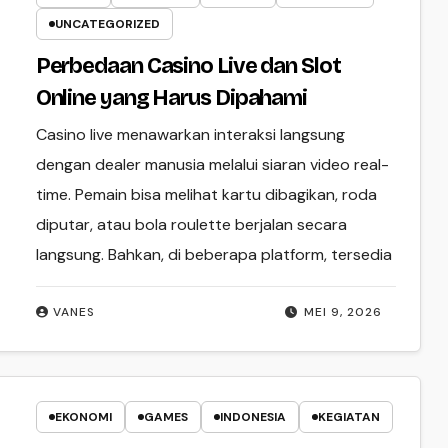
UNCATEGORIZED
Perbedaan Casino Live dan Slot
Online yang Harus Dipahami
Casino live menawarkan interaksi langsung
dengan dealer manusia melalui siaran video real-
time. Pemain bisa melihat kartu dibagikan, roda
diputar, atau bola roulette berjalan secara
langsung. Bahkan, di beberapa platform, tersedia
VANES
MEI 9, 2026
EKONOMI
GAMES
INDONESIA
KEGIATAN