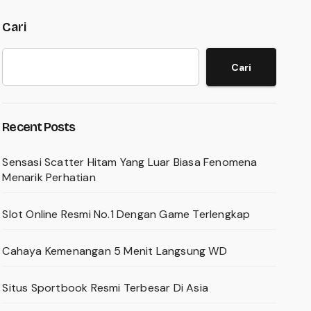
Cari
Cari
Recent Posts
Sensasi Scatter Hitam Yang Luar Biasa Fenomena
Menarik Perhatian
Slot Online Resmi No.1 Dengan Game Terlengkap
Cahaya Kemenangan 5 Menit Langsung WD
Situs Sportbook Resmi Terbesar Di Asia