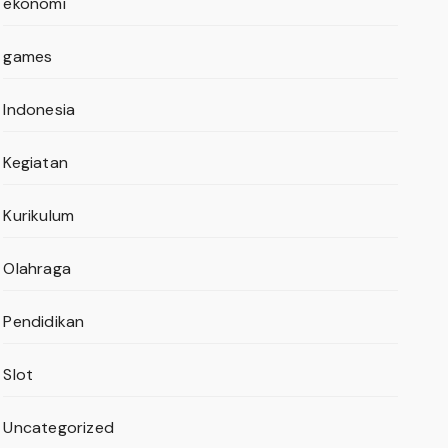
ekonomi
games
Indonesia
Kegiatan
Kurikulum
Olahraga
Pendidikan
Slot
Uncategorized