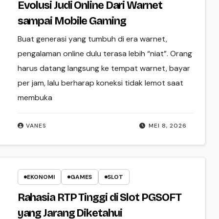
Evolusi Judi Online Dari Warnet
sampai Mobile Gaming
Buat generasi yang tumbuh di era warnet,
pengalaman online dulu terasa lebih “niat”. Orang
harus datang langsung ke tempat warnet, bayar
per jam, lalu berharap koneksi tidak lemot saat
membuka
VANES
MEI 8, 2026
EKONOMI
GAMES
SLOT
Rahasia RTP Tinggi di Slot PGSOFT
yang Jarang Diketahui