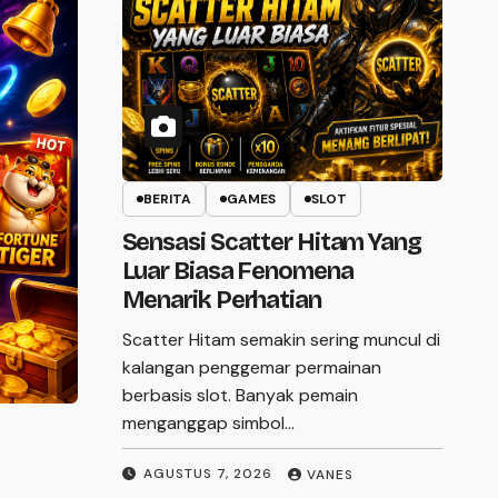
Slot Online Resmi
No.1 Dengan Game
Terlengkap
kategori yang terus menarik perhatian
BERITA
GAMES
SLOT
adalah slot online. Kini, banyak platform
Sensasi Scatter Hitam Yang
berlomba menghadirkan koleksi
Luar Biasa Fenomena
permainan yang semakin lengkap dengan
Menarik Perhatian
teknologi modern, tampilan menarik,
Scatter Hitam semakin sering muncul di
serta fitur…
kalangan penggemar permainan
berbasis slot. Banyak pemain
menganggap simbol…
AGUSTUS 7, 2026
VANES
AGUSTUS 7, 2026
VANES