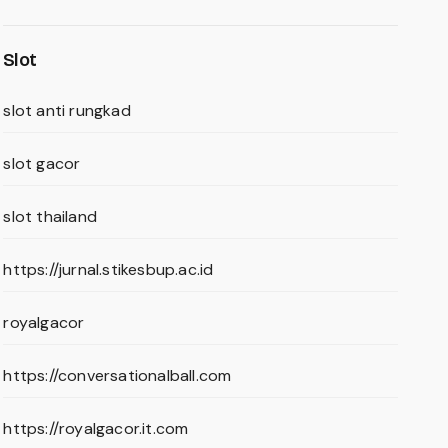
Slot
slot anti rungkad
slot gacor
slot thailand
https://jurnal.stikesbup.ac.id
royalgacor
https://conversationalball.com
https://royalgacor.it.com