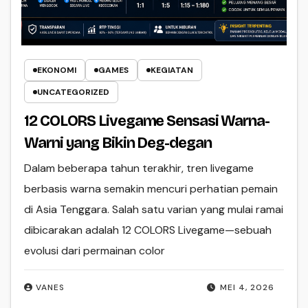
EKONOMI
GAMES
KEGIATAN
UNCATEGORIZED
12 COLORS Livegame Sensasi Warna-
Warni yang Bikin Deg-degan
Dalam beberapa tahun terakhir, tren livegame
berbasis warna semakin mencuri perhatian pemain
di Asia Tenggara. Salah satu varian yang mulai ramai
dibicarakan adalah 12 COLORS Livegame—sebuah
evolusi dari permainan color
VANES
MEI 4, 2026