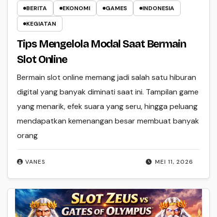
BERITA
EKONOMI
GAMES
INDONESIA
KEGIATAN
Tips Mengelola Modal Saat Bermain
Slot Online
Bermain slot online memang jadi salah satu hiburan
digital yang banyak diminati saat ini. Tampilan game
yang menarik, efek suara yang seru, hingga peluang
mendapatkan kemenangan besar membuat banyak
orang
VANES
MEI 11, 2026