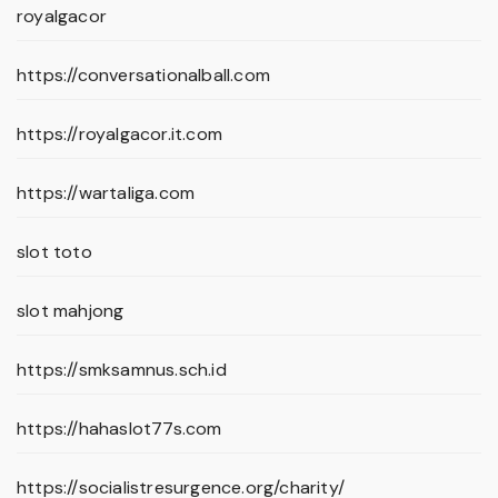
royalgacor
https://conversationalball.com
https://royalgacor.it.com
https://wartaliga.com
slot toto
slot mahjong
https://smksamnus.sch.id
https://hahaslot77s.com
https://socialistresurgence.org/charity/