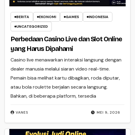
BERITA
EKONOMI
GAMES
INDONESIA
UNCATEGORIZED
Perbedaan Casino Live dan Slot Online
yang Harus Dipahami
Casino live menawarkan interaksi langsung dengan
dealer manusia melalui siaran video real-time.
Pemain bisa melihat kartu dibagikan, roda diputar,
atau bola roulette berjalan secara langsung.
Bahkan, di beberapa platform, tersedia
VANES
MEI 9, 2026