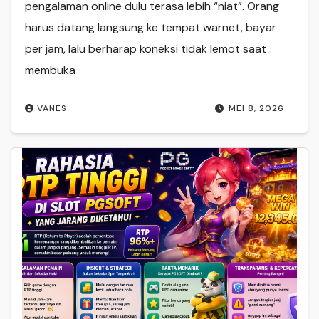
pengalaman online dulu terasa lebih “niat”. Orang
harus datang langsung ke tempat warnet, bayar
per jam, lalu berharap koneksi tidak lemot saat
membuka
VANES
MEI 8, 2026