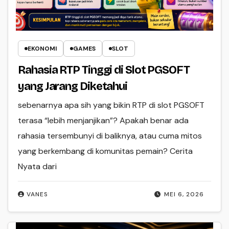
EKONOMI
GAMES
SLOT
Rahasia RTP Tinggi di Slot PGSOFT
yang Jarang Diketahui
sebenarnya apa sih yang bikin RTP di slot PGSOFT
terasa “lebih menjanjikan”? Apakah benar ada
rahasia tersembunyi di baliknya, atau cuma mitos
yang berkembang di komunitas pemain? Cerita
Nyata dari
VANES
MEI 6, 2026