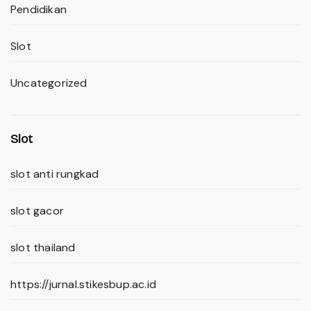
Pendidikan
Slot
Uncategorized
Slot
slot anti rungkad
slot gacor
slot thailand
https://jurnal.stikesbup.ac.id