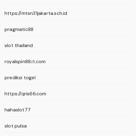
https://mtsn31jakarta.sch.id
pragmatic88
slot thailand
royalspin88.it.com
prediksi togel
https://qris66.com
hahaslot77
slot pulsa