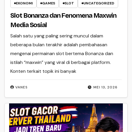
EKONOMI
GAMES
SLOT
UNCATEGORIZED
Slot Bonanza dan Fenomena Maxwin
Media Sosial
Salah satu yang paling sering muncul dalam
beberapa bulan terakhir adalah pembahasan
mengenai permainan slot bertema Bonanza dan
istilah “maxwin” yang viral di berbagai platform.
Konten terkait topik ini banyak
VANES
MEI 13, 2026