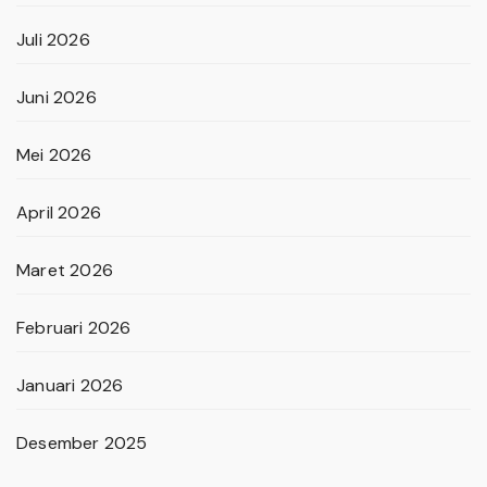
Juli 2026
Juni 2026
Mei 2026
April 2026
Maret 2026
Februari 2026
Januari 2026
Desember 2025