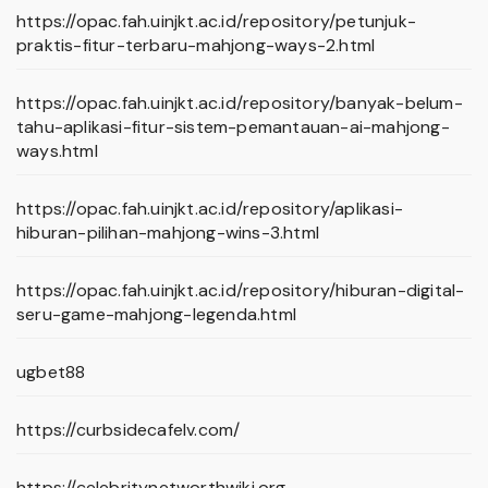
https://opac.fah.uinjkt.ac.id/repository/petunjuk-
praktis-fitur-terbaru-mahjong-ways-2.html
https://opac.fah.uinjkt.ac.id/repository/banyak-belum-
tahu-aplikasi-fitur-sistem-pemantauan-ai-mahjong-
ways.html
https://opac.fah.uinjkt.ac.id/repository/aplikasi-
hiburan-pilihan-mahjong-wins-3.html
https://opac.fah.uinjkt.ac.id/repository/hiburan-digital-
seru-game-mahjong-legenda.html
ugbet88
https://curbsidecafelv.com/
https://celebritynetworthwiki.org