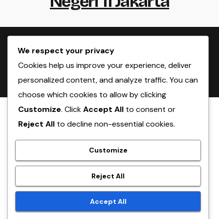
Negeri 11 Jakarta
Proudly powered by WordPress
|
Theme:
NewsTwenty
by
We respect your privacy
Themeansar
.
Cookies help us improve your experience, deliver
Home
Beranda
Blog
Sample Page
personalized content, and analyze traffic. You can
choose which cookies to allow by clicking
Customize
. Click
Accept All
to consent or
Reject All
to decline non-essential cookies.
Customize
Reject All
Accept All