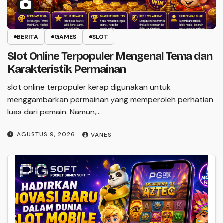
BERITA
GAMES
SLOT
Slot Online Terpopuler Mengenal Tema dan
Karakteristik Permainan
slot online terpopuler kerap digunakan untuk
menggambarkan permainan yang memperoleh perhatian
luas dari pemain. Namun,…
AGUSTUS 9, 2026
VANES