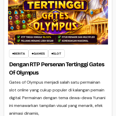
BERITA
GAMES
SLOT
Dengan RTP Persenan Tertinggi Gates
Of Olympus
Gates of Olympus menjadi salah satu permainan
slot online yang cukup populer di kalangan pemain
digital. Permainan dengan tema dewa-dewa Yunani
ini menawarkan tampilan visual yang menarik, efek
animasi dinamis,