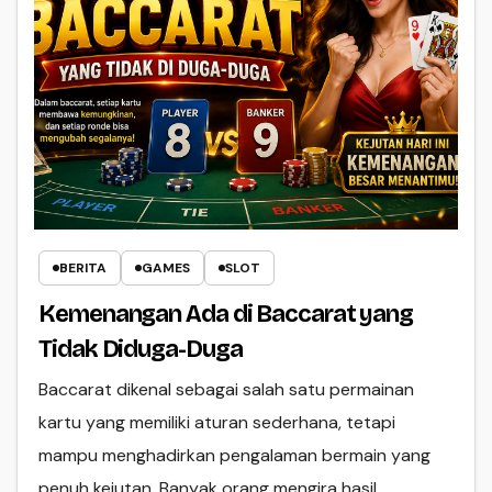
BERITA
GAMES
SLOT
Kemenangan Ada di Baccarat yang
Tidak Diduga-Duga
Baccarat dikenal sebagai salah satu permainan
kartu yang memiliki aturan sederhana, tetapi
mampu menghadirkan pengalaman bermain yang
penuh kejutan. Banyak orang mengira hasil