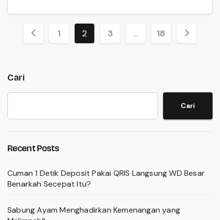
Paginasi
1
2
3
…
18
pos
Cari
Cari
Recent Posts
Cuman 1 Detik Deposit Pakai QRIS Langsung WD Besar
Benarkah Secepat Itu?
Sabung Ayam Menghadirkan Kemenangan yang