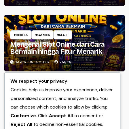
BERITA
GAMES
SLOT
Mengenal Slot Online dari Cara
Bermain hingga Fitur Menarik
AGUSTUS 9, 2026
VANES
We respect your privacy
Cookies help us improve your experience, deliver
personalized content, and analyze traffic. You
can choose which cookies to allow by clicking
Customize
. Click
Accept All
to consent or
Reject All
to decline non-essential cookies.