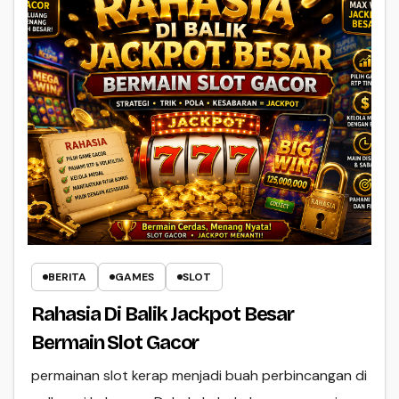
BERITA
GAMES
SLOT
Rahasia Di Balik Jackpot Besar
Bermain Slot Gacor
permainan slot kerap menjadi buah perbincangan di