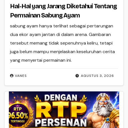
Hal-Hal yang Jarang Diketahui Tentang
Permainan Sabung Ayam
sabung ayam hanya terlihat sebagai pertarungan
dua ekor ayam jantan di dalam arena. Gambaran
tersebut memang tidak sepenuhnya keliru, tetapi
juga belum mampu menjelaskan keseluruhan cerita
yang menyertai permainan ini.
VANES
AGUSTUS 3, 2026