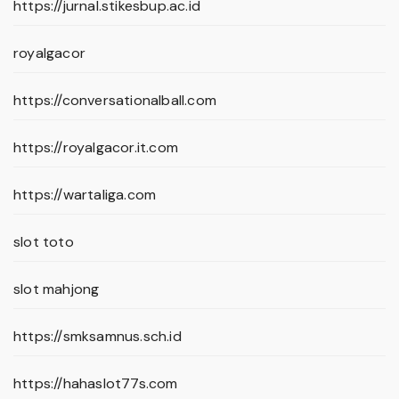
https://jurnal.stikesbup.ac.id
royalgacor
https://conversationalball.com
https://royalgacor.it.com
https://wartaliga.com
slot toto
slot mahjong
https://smksamnus.sch.id
https://hahaslot77s.com