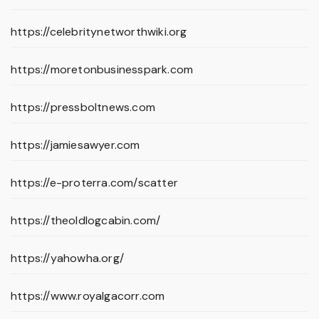
https://celebritynetworthwiki.org
https://moretonbusinesspark.com
https://pressboltnews.com
https://jamiesawyer.com
https://e-proterra.com/scatter
https://theoldlogcabin.com/
https://yahowha.org/
https://www.royalgacorr.com