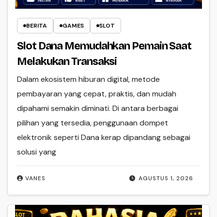
BERITA
GAMES
SLOT
Slot Dana Memudahkan Pemain Saat
Melakukan Transaksi
Dalam ekosistem hiburan digital, metode
pembayaran yang cepat, praktis, dan mudah
dipahami semakin diminati. Di antara berbagai
pilihan yang tersedia, penggunaan dompet
elektronik seperti Dana kerap dipandang sebagai
solusi yang
VANES
AGUSTUS 1, 2026