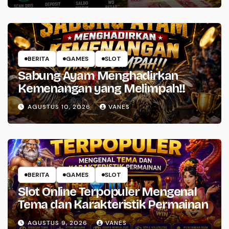
BERITA
GAMES
SLOT
Sabung Ayam Menghadirkan
Kemenangan yang Melimpah!!
AGUSTUS 10, 2026
VANES
BERITA
GAMES
SLOT
Slot Online Terpopuler Mengenal
Tema dan Karakteristik Permainan
AGUSTUS 9, 2026
VANES