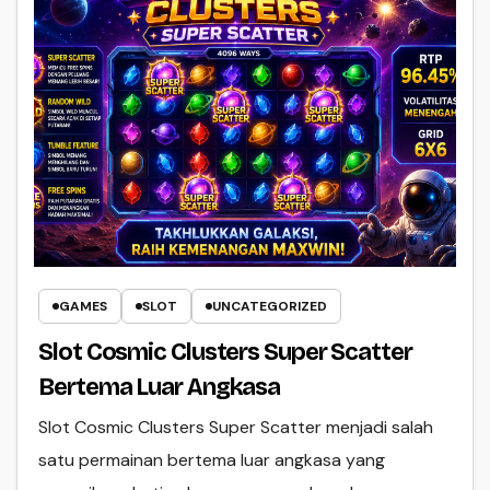
GAMES
SLOT
UNCATEGORIZED
Slot Cosmic Clusters Super Scatter
Bertema Luar Angkasa
Slot Cosmic Clusters Super Scatter menjadi salah
satu permainan bertema luar angkasa yang