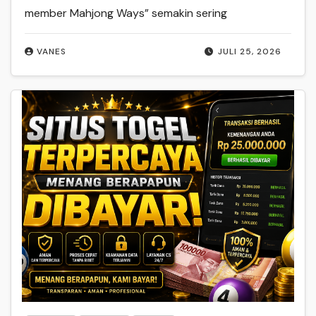
member Mahjong Ways” semakin sering
VANES
JULI 25, 2026