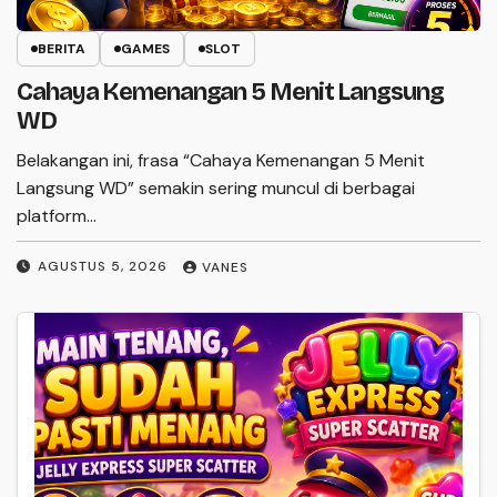
BERITA
GAMES
SLOT
Cahaya Kemenangan 5 Menit Langsung
WD
Belakangan ini, frasa “Cahaya Kemenangan 5 Menit
Langsung WD” semakin sering muncul di berbagai
platform…
AGUSTUS 5, 2026
VANES