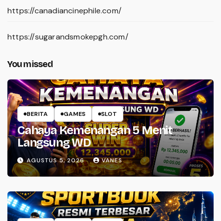
https://canadiancinephile.com/
https://sugarandsmokepgh.com/
You missed
BERITA
GAMES
SLOT
Cahaya Kemenangan 5 Menit
Langsung WD
AGUSTUS 5, 2026
VANES