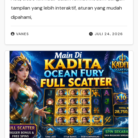
tampilan yang lebih interaktif, aturan yang mudah
dipahami,
VANES
JULI 24, 2026