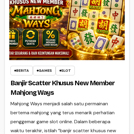
BERITA
GAMES
SLOT
Banjir Scatter Khusus New Member
Mahjong Ways
Mahjong Ways menjadi salah satu permainan
bertema mahjong yang terus menarik perhatian
penggemar game slot online. Dalam beberapa
waktu terakhir, istilah “banjir scatter khusus new