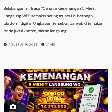
elakangan ini, frasa “Cahaya Kemenangan 5 Menit
sekto
angsung WD” semakin sering muncul di berbagai
platf
latform digital. Ungkapan tersebut banyak ditemukan
negar
ada judul konten, siaran langsung,…
bagian
AGUSTUS 5, 2026
VANES
AGU