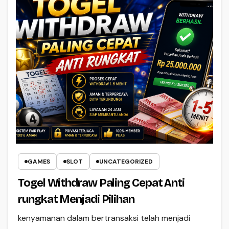
GAMES
SLOT
UNCATEGORIZED
Togel Withdraw Paling Cepat Anti
rungkat Menjadi Pilihan
kenyamanan dalam bertransaksi telah menjadi