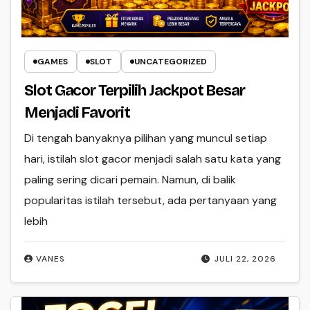
GAMES
SLOT
UNCATEGORIZED
Slot Gacor Terpilih Jackpot Besar
Menjadi Favorit
Di tengah banyaknya pilihan yang muncul setiap
hari, istilah slot gacor menjadi salah satu kata yang
paling sering dicari pemain. Namun, di balik
popularitas istilah tersebut, ada pertanyaan yang
lebih
VANES
JULI 22, 2026