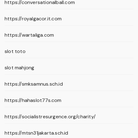
https://conversationalball.com
https://royalgacor.it.com
https://wartaliga.com
slot toto
slot mahjong
https://smksamnus.sch.id
https://hahaslot77s.com
https://socialistresurgence.org/charity/
https://mtsn31jakarta.sch.id