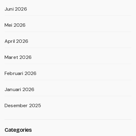
Juni 2026
Mei 2026
April 2026
Maret 2026
Februari 2026
Januari 2026
Desember 2025
Categories