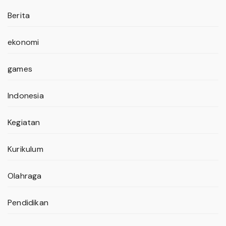
Berita
ekonomi
games
Indonesia
Kegiatan
Kurikulum
Olahraga
Pendidikan