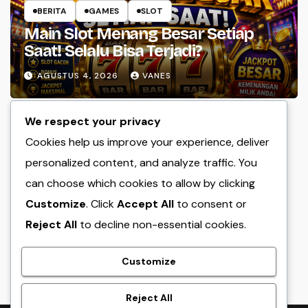
BERITA
GAMES
SLOT
Main Slot Menang Besar Setiap
Saat! Selalu Bisa Terjadi?
AGUSTUS 4, 2026
VANES
We respect your privacy
Cookies help us improve your experience, deliver
personalized content, and analyze traffic. You
can choose which cookies to allow by clicking
Customize
. Click
Accept All
to consent or
Reject All
to decline non-essential cookies.
Sekolah Menengah Atas
Negeri 11 Jakarta
Customize
Reject All