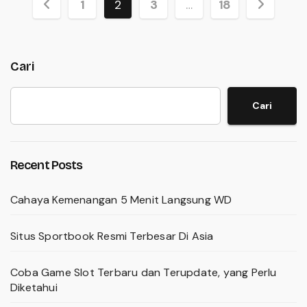
Paginasi
1
2
3
…
18
pos
Cari
Cari
Recent Posts
Cahaya Kemenangan 5 Menit Langsung WD
Situs Sportbook Resmi Terbesar Di Asia
Coba Game Slot Terbaru dan Terupdate, yang Perlu
Diketahui