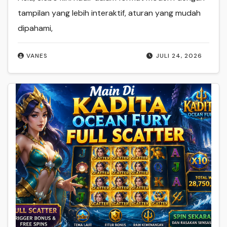
tampilan yang lebih interaktif, aturan yang mudah
dipahami,
VANES
JULI 24, 2026