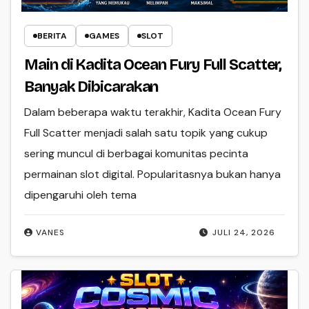
BERITA
GAMES
SLOT
Main di Kadita Ocean Fury Full Scatter,
Banyak Dibicarakan
Dalam beberapa waktu terakhir, Kadita Ocean Fury
Full Scatter menjadi salah satu topik yang cukup
sering muncul di berbagai komunitas pecinta
permainan slot digital. Popularitasnya bukan hanya
dipengaruhi oleh tema
VANES
JULI 24, 2026