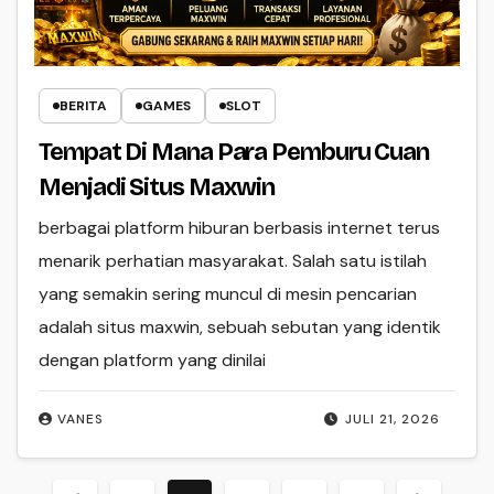
BERITA
GAMES
SLOT
Tempat Di Mana Para Pemburu Cuan
Menjadi Situs Maxwin
berbagai platform hiburan berbasis internet terus
menarik perhatian masyarakat. Salah satu istilah
yang semakin sering muncul di mesin pencarian
adalah situs maxwin, sebuah sebutan yang identik
dengan platform yang dinilai
VANES
JULI 21, 2026