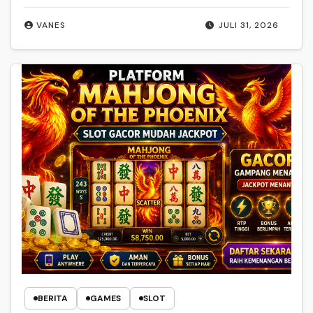
VANES
JULI 31, 2026
BERITA
GAMES
SLOT