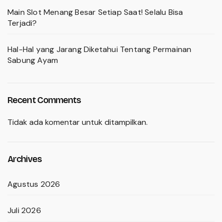
Main Slot Menang Besar Setiap Saat! Selalu Bisa
Terjadi?
Hal-Hal yang Jarang Diketahui Tentang Permainan
Sabung Ayam
Recent Comments
Tidak ada komentar untuk ditampilkan.
Archives
Agustus 2026
Juli 2026