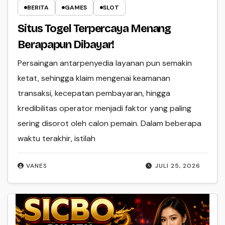
BERITA
GAMES
SLOT
Situs Togel Terpercaya Menang
Berapapun Dibayar!
Persaingan antarpenyedia layanan pun semakin
ketat, sehingga klaim mengenai keamanan
transaksi, kecepatan pembayaran, hingga
kredibilitas operator menjadi faktor yang paling
sering disorot oleh calon pemain. Dalam beberapa
waktu terakhir, istilah
VANES
JULI 25, 2026