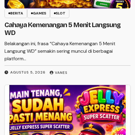
BERITA
GAMES
SLOT
Cahaya Kemenangan 5 Menit Langsung
WD
Belakangan ini, frasa “Cahaya Kemenangan 5 Menit
Langsung WD” semakin sering muncul di berbagai
platform…
AGUSTUS 5, 2026
VANES