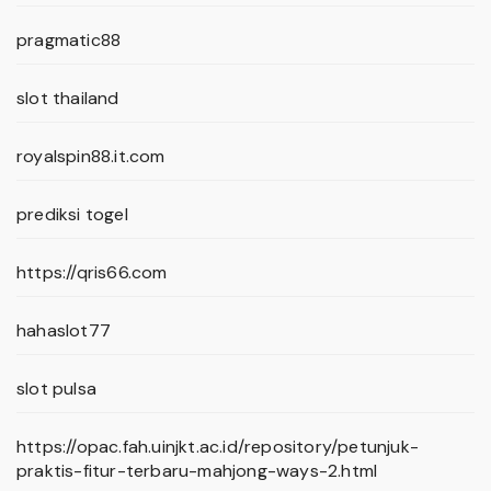
pragmatic88
slot thailand
royalspin88.it.com
prediksi togel
https://qris66.com
hahaslot77
slot pulsa
https://opac.fah.uinjkt.ac.id/repository/petunjuk-
praktis-fitur-terbaru-mahjong-ways-2.html