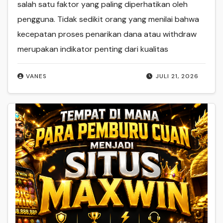
salah satu faktor yang paling diperhatikan oleh
pengguna. Tidak sedikit orang yang menilai bahwa
kecepatan proses penarikan dana atau withdraw
merupakan indikator penting dari kualitas
VANES
JULI 21, 2026