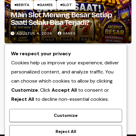
BERITA
GAMES
SLOT
Main Slot Menang Besar Setiap
Saat! Selalu Bisa Terjadi?
AGUSTUS 4, 2026
VANES
We respect your privacy
Cookies help us improve your experience, deliver
personalized content, and analyze traffic. You
can choose which cookies to allow by clicking
Customize
. Click
Accept All
to consent or
Reject All
to decline non-essential cookies.
Sekolah Menengah Atas
Negeri 11 Jakarta
Customize
Reject All