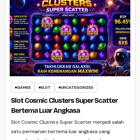
GAMES
SLOT
UNCATEGORIZED
Slot Cosmic Clusters Super Scatter
Bertema Luar Angkasa
Slot Cosmic Clusters Super Scatter menjadi salah
satu permainan bertema luar angkasa yang