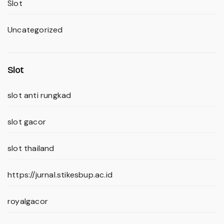
Slot
Uncategorized
Slot
slot anti rungkad
slot gacor
slot thailand
https://jurnal.stikesbup.ac.id
royalgacor