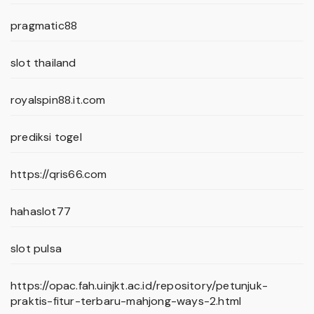
pragmatic88
slot thailand
royalspin88.it.com
prediksi togel
https://qris66.com
hahaslot77
slot pulsa
https://opac.fah.uinjkt.ac.id/repository/petunjuk-
praktis-fitur-terbaru-mahjong-ways-2.html