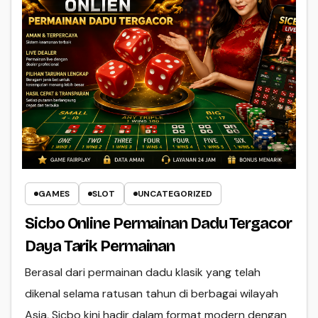
GAMES
SLOT
UNCATEGORIZED
Sicbo Online Permainan Dadu Tergacor
Daya Tarik Permainan
Berasal dari permainan dadu klasik yang telah
dikenal selama ratusan tahun di berbagai wilayah
Asia, Sicbo kini hadir dalam format modern dengan