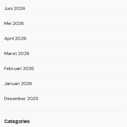
Juni 2026
Mei 2026
April 2026
Maret 2026
Februari 2026
Januari 2026
Desember 2025
Categories