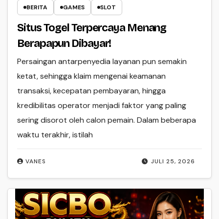
BERITA
GAMES
SLOT
Situs Togel Terpercaya Menang
Berapapun Dibayar!
Persaingan antarpenyedia layanan pun semakin
ketat, sehingga klaim mengenai keamanan
transaksi, kecepatan pembayaran, hingga
kredibilitas operator menjadi faktor yang paling
sering disorot oleh calon pemain. Dalam beberapa
waktu terakhir, istilah
VANES
JULI 25, 2026