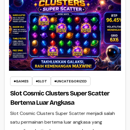
GAMES
SLOT
UNCATEGORIZED
Slot Cosmic Clusters Super Scatter
Bertema Luar Angkasa
Slot Cosmic Clusters Super Scatter menjadi salah
satu permainan bertema luar angkasa yang