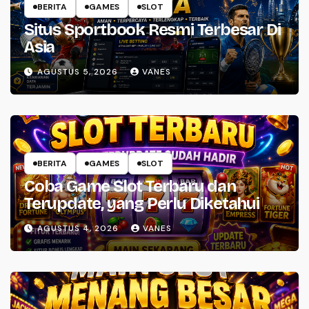
BERITA
GAMES
SLOT
Situs Sportbook Resmi Terbesar Di
Asia
AGUSTUS 5, 2026
VANES
BERITA
GAMES
SLOT
Coba Game Slot Terbaru dan
Terupdate, yang Perlu Diketahui
AGUSTUS 4, 2026
VANES