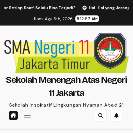
Skip
 Bisa Terjadi?
Hal-Hal yang Jarang Diketahui Tentang Pe
to
Kam. Agu 6th, 2026
5:12:59 AM
content
Sekolah Menengah Atas Negeri
11 Jakarta
Sekolah Inspiratif Lingkungan Nyaman Abad 21