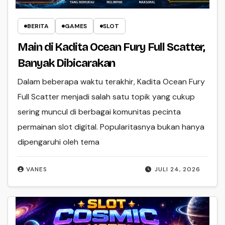
BERITA
GAMES
SLOT
Main di Kadita Ocean Fury Full Scatter,
Banyak Dibicarakan
Dalam beberapa waktu terakhir, Kadita Ocean Fury
Full Scatter menjadi salah satu topik yang cukup
sering muncul di berbagai komunitas pecinta
permainan slot digital. Popularitasnya bukan hanya
dipengaruhi oleh tema
VANES
JULI 24, 2026