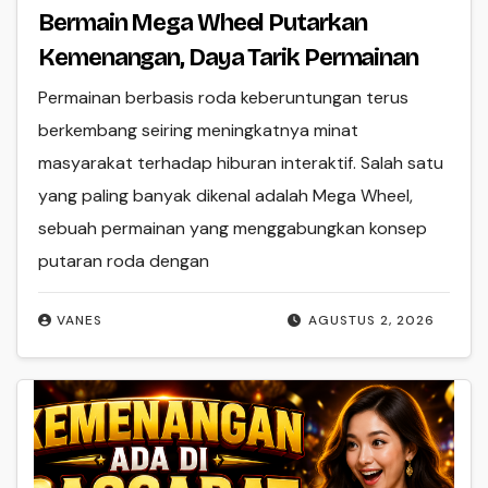
Bermain Mega Wheel Putarkan
Kemenangan, Daya Tarik Permainan
Permainan berbasis roda keberuntungan terus
berkembang seiring meningkatnya minat
masyarakat terhadap hiburan interaktif. Salah satu
yang paling banyak dikenal adalah Mega Wheel,
sebuah permainan yang menggabungkan konsep
putaran roda dengan
VANES
AGUSTUS 2, 2026