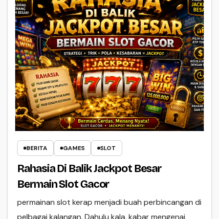
BERITA
GAMES
SLOT
Rahasia Di Balik Jackpot Besar
Bermain Slot Gacor
permainan slot kerap menjadi buah perbincangan di
pelbagai kalangan. Dahulu kala, kabar mengenai