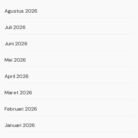
Agustus 2026
Juli 2026
Juni 2026
Mei 2026
April 2026
Maret 2026
Februari 2026
Januari 2026