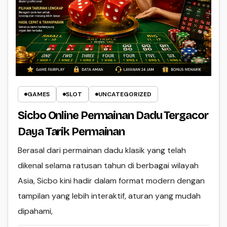
GAMES
SLOT
UNCATEGORIZED
Sicbo Online Permainan Dadu Tergacor
Daya Tarik Permainan
Berasal dari permainan dadu klasik yang telah
dikenal selama ratusan tahun di berbagai wilayah
Asia, Sicbo kini hadir dalam format modern dengan
tampilan yang lebih interaktif, aturan yang mudah
dipahami,