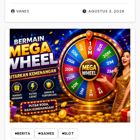
VANES
AGUSTUS 3, 2026
BERITA
GAMES
SLOT