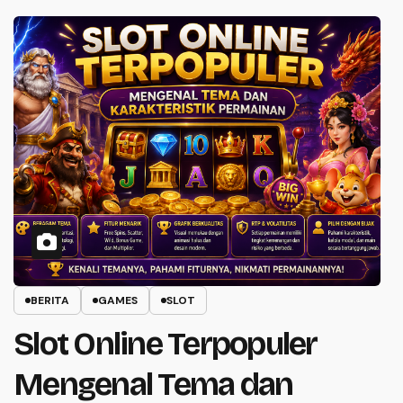
ERITA
GAMES
SLOT
BERIT
lot Online Terpopuler
Men
engenal Tema dan
Car