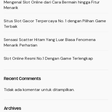
Mengenal Slot Online dari Cara Bermain hingga Fitur
Menarik
Situs Slot Gacor Terpercaya No. 1 dengan Pilihan Game
Terbaik
Sensasi Scatter Hitam Yang Luar Biasa Fenomena
Menarik Perhatian
Slot Online Resmi No.1 Dengan Game Terlengkap
Recent Comments
Tidak ada komentar untuk ditampilkan.
Archives