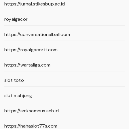
https://jurnal.stikesbup.ac.id
royalgacor
https://conversationalball.com
https://royalgacor.it.com
https://wartaliga.com
slot toto
slot mahjong
https://smksamnus.sch.id
https://hahaslot77s.com