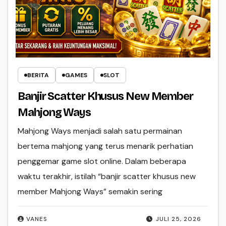
BERITA
GAMES
SLOT
Banjir Scatter Khusus New Member
Mahjong Ways
Mahjong Ways menjadi salah satu permainan
bertema mahjong yang terus menarik perhatian
penggemar game slot online. Dalam beberapa
waktu terakhir, istilah “banjir scatter khusus new
member Mahjong Ways” semakin sering
VANES
JULI 25, 2026