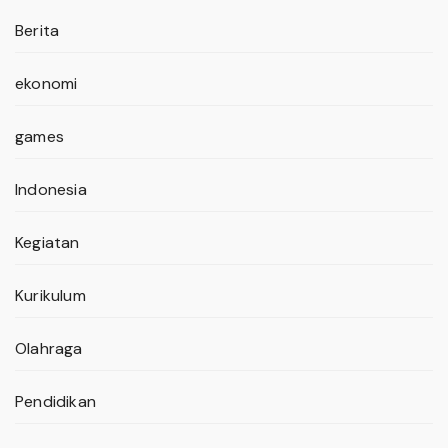
Berita
ekonomi
games
Indonesia
Kegiatan
Kurikulum
Olahraga
Pendidikan