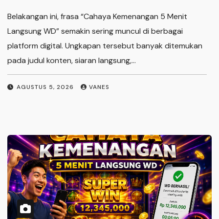
Belakangan ini, frasa “Cahaya Kemenangan 5 Menit
s
Langsung WD” semakin sering muncul di berbagai
p
platform digital. Ungkapan tersebut banyak ditemukan
n
pada judul konten, siaran langsung,…
ba
AGUSTUS 5, 2026
VANES