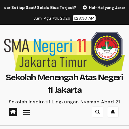
Skip
u Bisa Terjadi?
Hal-Hal yang Jarang Diketahui Tentang P
to
Jum. Agu 7th, 2026
1:29:31 AM
content
Sekolah Menengah Atas Negeri
11 Jakarta
Sekolah Inspiratif Lingkungan Nyaman Abad 21