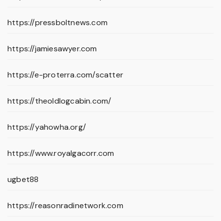
https://pressboltnews.com
https://jamiesawyer.com
https://e-proterra.com/scatter
https://theoldlogcabin.com/
https://yahowha.org/
https://www.royalgacorr.com
ugbet88
https://reasonradinetwork.com