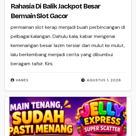
Rahasia Di Balik Jackpot Besar
Bermain Slot Gacor
permainan slot kerap menjadi buah perbincangan di
pelbagai kalangan. Dahulu kala, kabar mengenai
kemenangan besar lazim tersiar dari mulut ke mulut,
lalu berkembang menjadi cerita yang dibumbui
beragam tafsir. Kini,
VANES
AGUSTUS 1, 2026