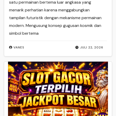
satu permainan bertema luar angkasa yang
menarik perhatian karena menggabungkan
tampilan futuristik dengan mekanisme permainan
modern. Mengusung konsep gugusan kosmik dan
simbol bertema
VANES
JULI 22, 2026