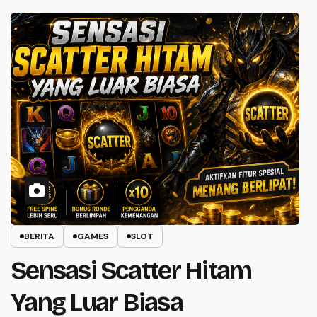
BERITA
GAMES
SLOT
Sensasi Scatter Hitam
Yang Luar Biasa