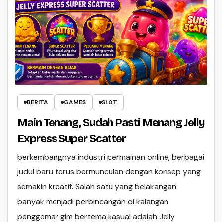
BERITA
GAMES
SLOT
Main Tenang, Sudah Pasti Menang Jelly
Express Super Scatter
berkembangnya industri permainan online, berbagai
judul baru terus bermunculan dengan konsep yang
semakin kreatif. Salah satu yang belakangan
banyak menjadi perbincangan di kalangan
penggemar gim bertema kasual adalah Jelly