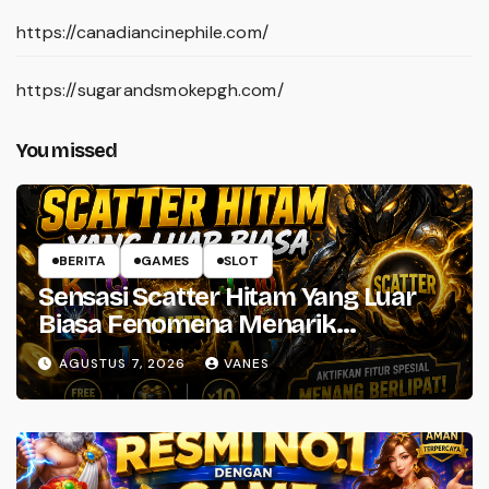
https://canadiancinephile.com/
https://sugarandsmokepgh.com/
You missed
BERITA
GAMES
SLOT
Sensasi Scatter Hitam Yang Luar
Biasa Fenomena Menarik
Perhatian
AGUSTUS 7, 2026
VANES