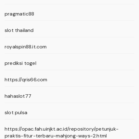
pragmatic88
slot thailand
royalspin88.it.com
prediksi togel
https://qris66.com
hahaslot77
slot pulsa
https://opac.fah.uinjkt.ac.id/repository/petunjuk-
praktis-fitur-terbaru-mahjong-ways-2.html