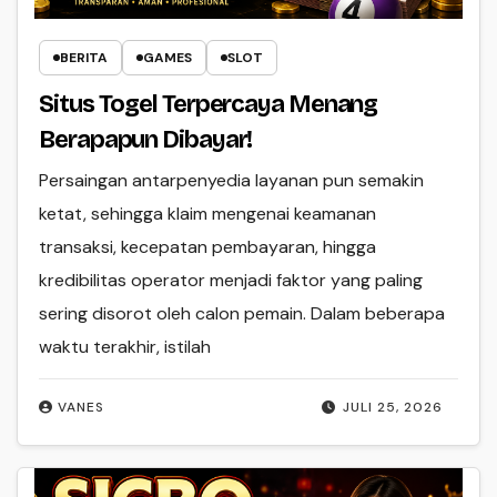
BERITA
GAMES
SLOT
Situs Togel Terpercaya Menang
Berapapun Dibayar!
Persaingan antarpenyedia layanan pun semakin
ketat, sehingga klaim mengenai keamanan
transaksi, kecepatan pembayaran, hingga
kredibilitas operator menjadi faktor yang paling
sering disorot oleh calon pemain. Dalam beberapa
waktu terakhir, istilah
VANES
JULI 25, 2026