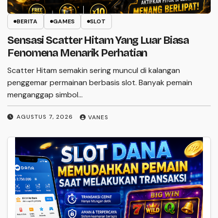
BERITA
GAMES
SLOT
Sensasi Scatter Hitam Yang Luar Biasa
Fenomena Menarik Perhatian
Scatter Hitam semakin sering muncul di kalangan
penggemar permainan berbasis slot. Banyak pemain
menganggap simbol…
AGUSTUS 7, 2026
VANES