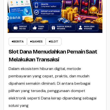
BERITA
GAMES
SLOT
Slot Dana Memudahkan Pemain Saat
Melakukan Transaksi
Dalam ekosistem hiburan digital, metode
pembayaran yang cepat, praktis, dan mudah
dipahami semakin diminati. Di antara berbagai
pilihan yang tersedia, penggunaan dompet
elektronik seperti Dana kerap dipandang sebagai
solusi yang