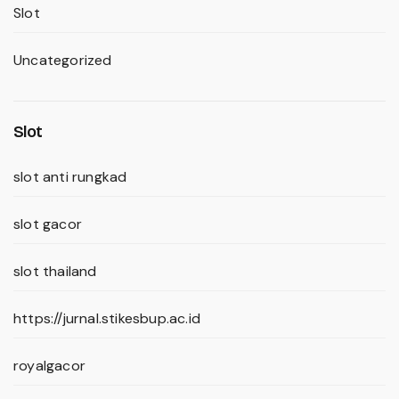
Slot
Uncategorized
Slot
slot anti rungkad
slot gacor
slot thailand
https://jurnal.stikesbup.ac.id
royalgacor