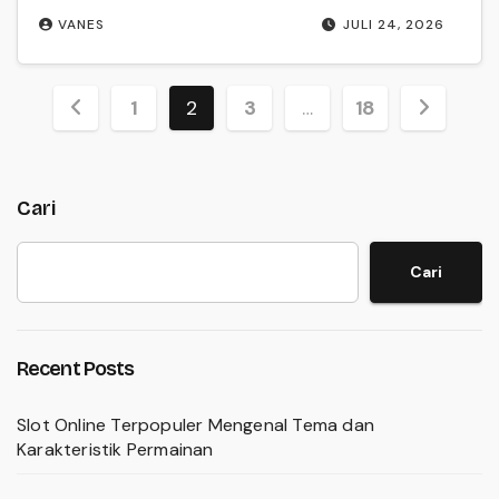
VANES
JULI 24, 2026
Paginasi
1
2
3
…
18
pos
Cari
Cari
Recent Posts
Slot Online Terpopuler Mengenal Tema dan
Karakteristik Permainan