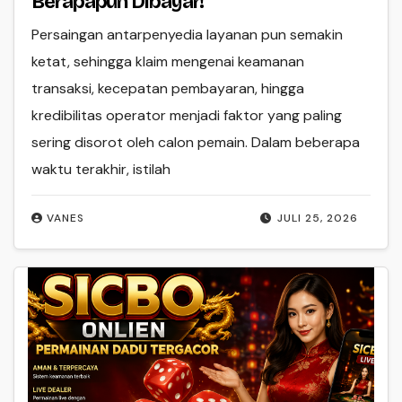
Berapapun Dibayar!
Persaingan antarpenyedia layanan pun semakin
ketat, sehingga klaim mengenai keamanan
transaksi, kecepatan pembayaran, hingga
kredibilitas operator menjadi faktor yang paling
sering disorot oleh calon pemain. Dalam beberapa
waktu terakhir, istilah
VANES
JULI 25, 2026