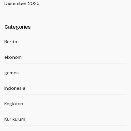
Desember 2025
Categories
Berita
ekonomi
games
Indonesia
Kegiatan
Kurikulum