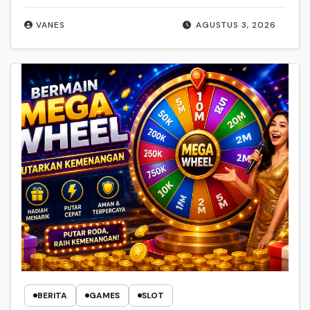
VANES
AGUSTUS 3, 2026
BERITA
GAMES
SLOT