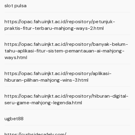
slot pulsa
https://opac.fah.uinjkt.ac.id/repository/petunjuk-
praktis-fitur-terbaru-mahjong-ways-2.html
https://opac.fah.uinjkt.ac.id/repository/banyak-belum-
tahu-aplikasi-fitur-sistem-pemantauan-ai-mahjong-
ways.html
https://opac.fah.uinjkt.ac.id/repository/aplikasi-
hiburan-pilihan-mahjong-wins-3.html
https://opac.fah.uinjkt.ac.id/repository/hiburan-digital-
seru-game-mahjong-legenda.html
ugbet88
https://curbsidecafelv.com/