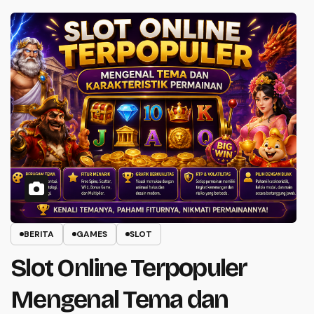
BERITA
GAMES
SLOT
BER
Slot Online Terpopuler
Me
Mengenal Tema dan
Ca