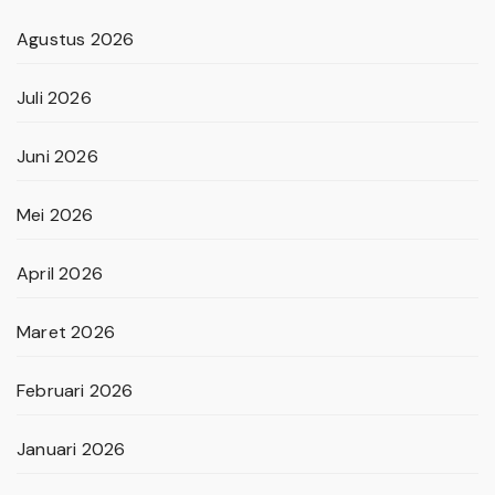
Agustus 2026
Juli 2026
Juni 2026
Mei 2026
April 2026
Maret 2026
Februari 2026
Januari 2026