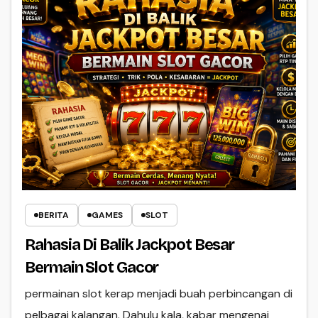
BERITA
GAMES
SLOT
Rahasia Di Balik Jackpot Besar
Bermain Slot Gacor
permainan slot kerap menjadi buah perbincangan di
pelbagai kalangan. Dahulu kala, kabar mengenai