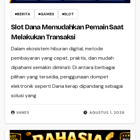
BERITA
GAMES
SLOT
Slot Dana Memudahkan Pemain Saat
Melakukan Transaksi
Dalam ekosistem hiburan digital, metode
pembayaran yang cepat, praktis, dan mudah
dipahami semakin diminati. Di antara berbagai
pilihan yang tersedia, penggunaan dompet
elektronik seperti Dana kerap dipandang sebagai
solusi yang
VANES
AGUSTUS 1, 2026