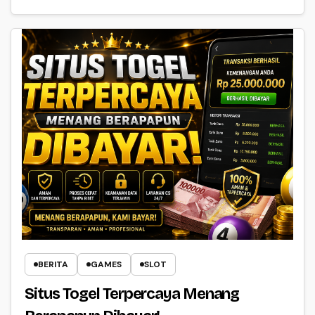
BERITA
GAMES
SLOT
Situs Togel Terpercaya Menang