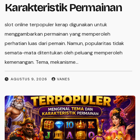
Karakteristik Permainan
Me
lot online terpopuler kerap digunakan untuk
Secar
enggambarkan permainan yang memperoleh
mesin
erhatian luas dari pemain. Namun, popularitas tidak
digit
emata-mata ditentukan oleh peluang memperoleh
simbol
emenangan. Tema, mekanisme…
AGU
AGUSTUS 9, 2026
VANES