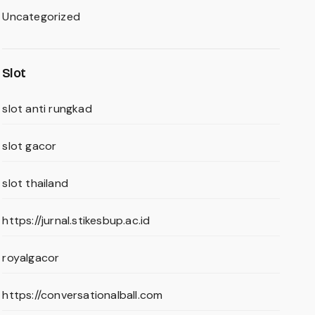
Uncategorized
Slot
slot anti rungkad
slot gacor
slot thailand
https://jurnal.stikesbup.ac.id
royalgacor
https://conversationalball.com