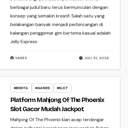
berbagai judul baru terus bermunculan dengan
konsep yang semakin kreatif. Salah satu yang
belakangan banyak menjadi perbincangan di
kalangan penggemar gim bertema kasual adalah
Jelly Express
VANES
JULI 31, 2026
BERITA
GAMES
SLOT
Platform Mahjong Of The Phoenix
Slot Gacor Mudah Jackpot
Mahjong Of The Phoenix kian acap terdengar