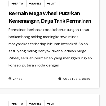
BERITA
GAMES
SLOT
Bermain Mega Wheel Putarkan
Kemenangan, Daya Tarik Permainan
Permainan berbasis roda keberuntungan terus
berkembang seiring meningkatnya minat
masyarakat terhadap hiburan interaktif. Salah
satu yang paling banyak dikenal adalah Mega
Wheel, sebuah permainan yang menggabungkan
konsep putaran roda dengan
VANES
AGUSTUS 2, 2026
BERITA
GAMES
SLOT