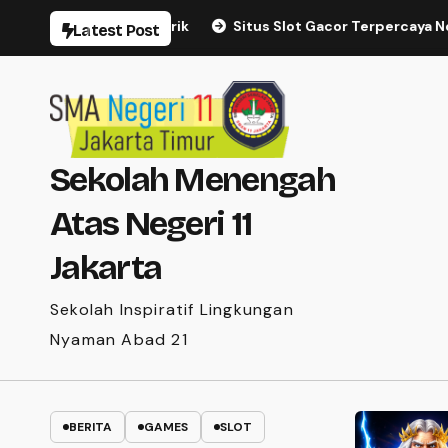
Skip
itur Menarik
Situs Slot Gacor Terpercaya No. 1 dengan Pi
Latest Post
to
content
Sekolah Menengah
Atas Negeri 11
Jakarta
Sekolah Inspiratif Lingkungan
Nyaman Abad 21
BERITA
GAMES
SLOT