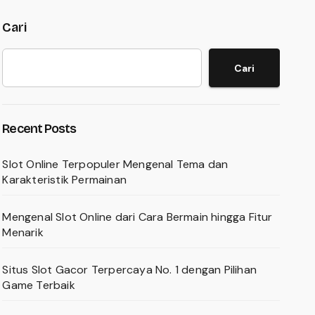
Cari
Cari
Recent Posts
Slot Online Terpopuler Mengenal Tema dan
Karakteristik Permainan
Mengenal Slot Online dari Cara Bermain hingga Fitur
Menarik
Situs Slot Gacor Terpercaya No. 1 dengan Pilihan
Game Terbaik