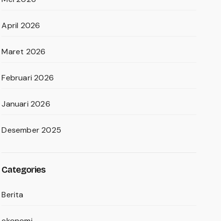
April 2026
Maret 2026
Februari 2026
Januari 2026
Desember 2025
Categories
Berita
ekonomi