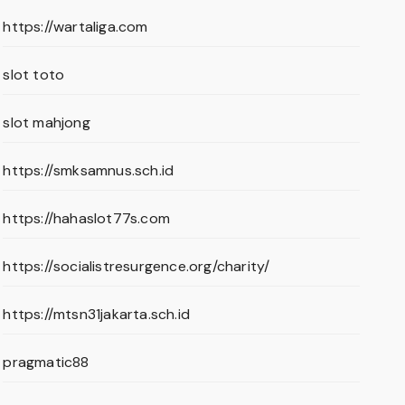
https://wartaliga.com
slot toto
slot mahjong
https://smksamnus.sch.id
https://hahaslot77s.com
https://socialistresurgence.org/charity/
https://mtsn31jakarta.sch.id
pragmatic88