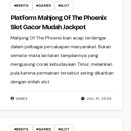
BERITA
GAMES
SLOT
Platform Mahjong Of The Phoenix
Slot Gacor Mudah Jackpot
Mahjong Of The Phoenix kian acap terdengar
dalam pelbagai percakapan masyarakat. Bukan
semata-mata lantaran tampilannya yang
mengusung corak kebudayaan Timur, melainkan
pula karena permainan tersebut sering dikaitkan
dengan istilah slot
VANES
JULI 31, 2026
BERITA
GAMES
SLOT