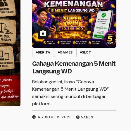
Situs Sportbook
Resmi Terbesar Di
Asia
sektor yang mengalami pertumbuhan
BERITA
GAMES
SLOT
pesat adalah platform sportsbook yang
Cahaya Kemenangan 5 Menit
beroperasi di berbagai negara Asia.
Langsung WD
Kehadiran situs sportsbook resmi menjadi
Belakangan ini, frasa “Cahaya
bagian dari transformasi industri digital,
Kemenangan 5 Menit Langsung WD”
didukung…
semakin sering muncul di berbagai
platform…
AGUSTUS 5, 2026
VANES
AGUSTUS 5, 2026
VANES