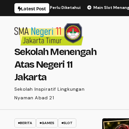
Skip
te, yang Perlu Diketahui
Main Slot Menang Besar Setiap Sa
Latest Post
to
content
Sekolah Menengah
Atas Negeri 11
Jakarta
Sekolah Inspiratif Lingkungan
Nyaman Abad 21
BERITA
GAMES
SLOT