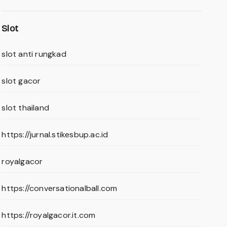
Slot
slot anti rungkad
slot gacor
slot thailand
https://jurnal.stikesbup.ac.id
royalgacor
https://conversationalball.com
https://royalgacor.it.com