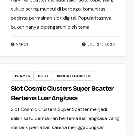
cukup sering muncul di berbagai komunitas
pecinta permainan slot digital. Popularitasnya
bukan hanya dipengaruhi oleh tema
VANES
JULI 24, 2026
GAMES
SLOT
UNCATEGORIZED
Slot Cosmic Clusters Super Scatter
Bertema Luar Angkasa
Slot Cosmic Clusters Super Scatter menjadi
salah satu permainan bertema luar angkasa yang
menarik perhatian karena menggabungkan