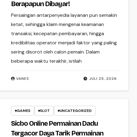
Berapapun Dibayar!
Persaingan antarpenyedia layanan pun semakin
ketat, sehingga klaim mengenai keamanan
transaksi, kecepatan pembayaran, hingga
kredibilitas operator menjadi faktor yang paling
sering disorot oleh calon pemain. Dalam
beberapa waktu terakhir, istilah
VANES
JULI 25, 2026
GAMES
SLOT
UNCATEGORIZED
Sicbo Online Permainan Dadu
Tergacor Daya Tarik Permainan