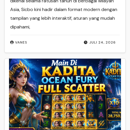
dikenal selama ratusan tahun di berbagai wilayah
Asia, Sicbo kini hadir dalam format modern dengan
tampilan yang lebih interaktif, aturan yang mudah
dipahami,
VANES
JULI 24, 2026