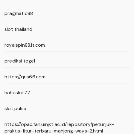
pragmatic88
slot thailand
royalspin88.it.com
prediksi togel
https://qris66.com
hahaslot77
slot pulsa
https://opac.fah.uinjkt.ac.id/repository/petunjuk-
praktis-fitur-terbaru-mahjong-ways-2.html