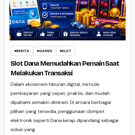
BERITA
GAMES
SLOT
Slot Dana Memudahkan Pemain Saat
Melakukan Transaksi
Dalam ekosistem hiburan digital, metode
pembayaran yang cepat, praktis, dan mudah
dipahami semakin diminati. Di antara berbagai
pilihan yang tersedia, penggunaan dompet
elektronik seperti Dana kerap dipandang sebagai
solusi yang