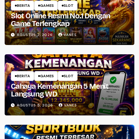
BERITA
GAMES
SLOT
Slot Online Resmi No.1 Dengan
Game Terlengkap
AGUSTUS 7, 2026
VANES
BERITA
GAMES
SLOT
Cahaya Kemenangan 5 Menit
Langsung WD
AGUSTUS 5, 2026
VANES