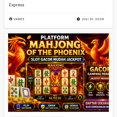
Express
VANES
JULI 31, 2026