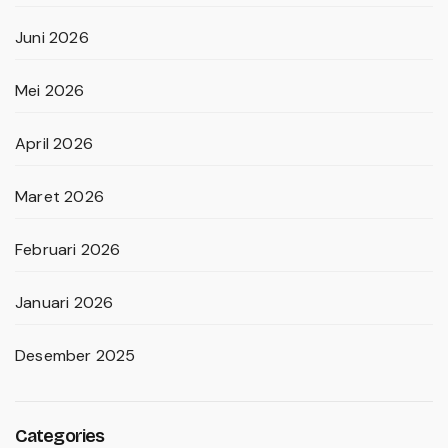
Juni 2026
Mei 2026
April 2026
Maret 2026
Februari 2026
Januari 2026
Desember 2025
Categories