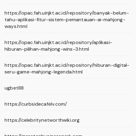
https://opac.fah.uinjkt.ac.id/repository/banyak-belum-
tahu-aplikasi-fitur-sistem-pemantauan-ai-mahjong-
ways.html
https://opac.fah.uinjkt.ac.id/repository/aplikasi-
hiburan-pilihan-mahjong-wins-3.html
https://opac.fah.uinjkt.ac.id/repository/hiburan-digital-
seru-game-mahjong-legenda.html
ugbet88
https://curbsidecafelv.com/
https://celebritynetworthwiki.org