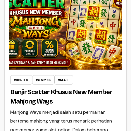
BERITA
GAMES
SLOT
Banjir Scatter Khusus New Member
Mahjong Ways
Mahjong Ways menjadi salah satu permainan
bertema mahjong yang terus menarik perhatian
penggemar game slot online. Dalam beberapa