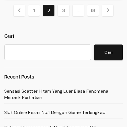
Paginasi
1
2
3
…
18
pos
Cari
Cari
Recent Posts
Sensasi Scatter Hitam Yang Luar Biasa Fenomena
Menarik Perhatian
Slot Online Resmi No.1 Dengan Game Terlengkap