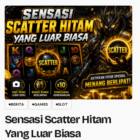
BERITA
GAMES
SLOT
Sensasi Scatter Hitam
Yang Luar Biasa