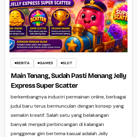
BERITA
GAMES
SLOT
Main Tenang, Sudah Pasti Menang Jelly
Express Super Scatter
berkembangnya industri permainan online, berbagai
judul baru terus bermunculan dengan konsep yang
semakin kreatif. Salah satu yang belakangan
banyak menjadi perbincangan di kalangan
penggemar gim bertema kasual adalah Jelly