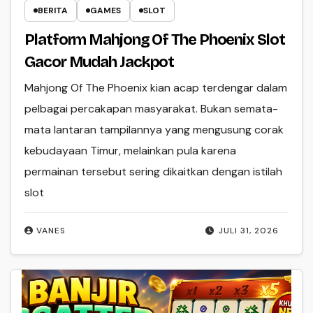
BERITA
GAMES
SLOT
Platform Mahjong Of The Phoenix Slot
Gacor Mudah Jackpot
Mahjong Of The Phoenix kian acap terdengar dalam
pelbagai percakapan masyarakat. Bukan semata-
mata lantaran tampilannya yang mengusung corak
kebudayaan Timur, melainkan pula karena
permainan tersebut sering dikaitkan dengan istilah
slot
VANES
JULI 31, 2026