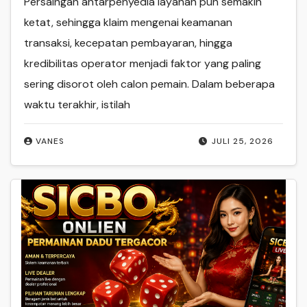
Persaingan antarpenyedia layanan pun semakin
ketat, sehingga klaim mengenai keamanan
transaksi, kecepatan pembayaran, hingga
kredibilitas operator menjadi faktor yang paling
sering disorot oleh calon pemain. Dalam beberapa
waktu terakhir, istilah
VANES
JULI 25, 2026