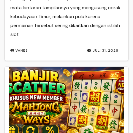
mata lantaran tampilannya yang mengusung corak
kebudayaan Timur, melainkan pula karena
permainan tersebut sering dikaitkan dengan istilah
slot
VANES
JULI 31, 2026