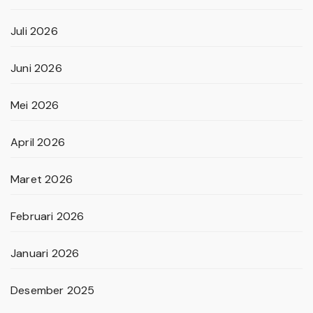
Juli 2026
Juni 2026
Mei 2026
April 2026
Maret 2026
Februari 2026
Januari 2026
Desember 2025