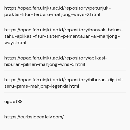
https://opac.fah.uinjkt.ac.id/repository/petunjuk-
praktis-fitur-terbaru-mahjong-ways-2.html
https://opac.fah.uinjkt.ac.id/repository/banyak-belum-
tahu-aplikasi-fitur-sistem-pemantauan-ai-mahjong-
ways.html
https://opac.fah.uinjkt.ac.id/repository/aplikasi-
hiburan-pilihan-mahjong-wins-3.html
https://opac.fah.uinjkt.ac.id/repository/hiburan-digital-
seru-game-mahjong-legenda.html
ugbet88
https://curbsidecafelv.com/