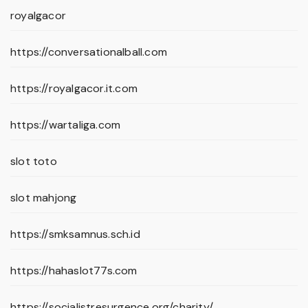
royalgacor
https://conversationalball.com
https://royalgacor.it.com
https://wartaliga.com
slot toto
slot mahjong
https://smksamnus.sch.id
https://hahaslot77s.com
https://socialistresurgence.org/charity/