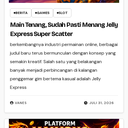
BERITA
GAMES
SLOT
Main Tenang, Sudah Pasti Menang Jelly
Express Super Scatter
berkembangnya industri permainan online, berbagai
judul baru terus bermunculan dengan konsep yang
semakin kreatif. Salah satu yang belakangan
banyak menjadi perbincangan di kalangan
penggemar gim bertema kasual adalah Jelly
Express
VANES
JULI 31, 2026