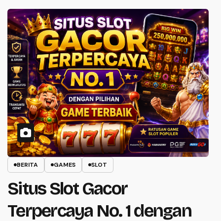
ITA
GAMES
SLOT
BERITA
tus Slot Gacor
Sens
rpercaya No. 1 dengan
Yang