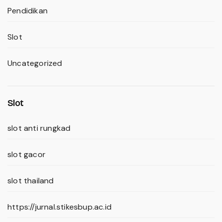
Pendidikan
Slot
Uncategorized
Slot
slot anti rungkad
slot gacor
slot thailand
https://jurnal.stikesbup.ac.id