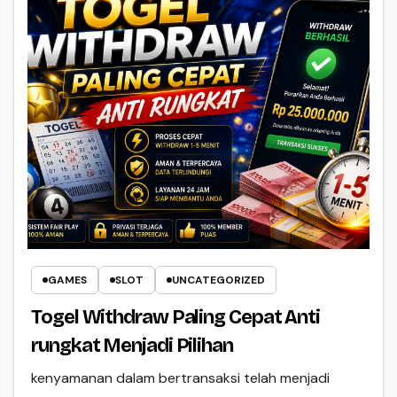
GAMES
SLOT
UNCATEGORIZED
Togel Withdraw Paling Cepat Anti
rungkat Menjadi Pilihan
kenyamanan dalam bertransaksi telah menjadi