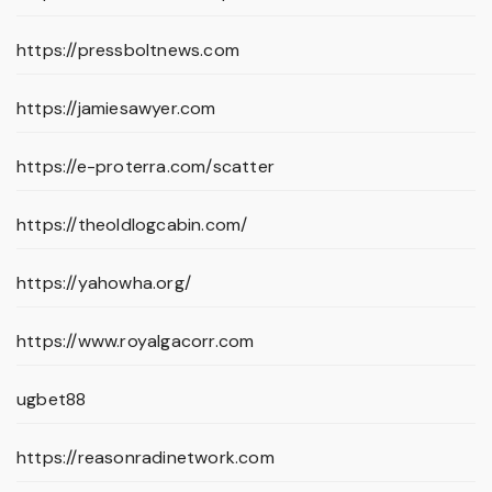
https://pressboltnews.com
https://jamiesawyer.com
https://e-proterra.com/scatter
https://theoldlogcabin.com/
https://yahowha.org/
https://www.royalgacorr.com
ugbet88
https://reasonradinetwork.com