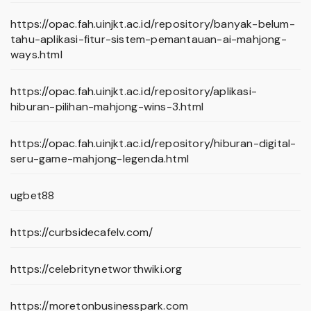
https://opac.fah.uinjkt.ac.id/repository/banyak-belum-
tahu-aplikasi-fitur-sistem-pemantauan-ai-mahjong-
ways.html
https://opac.fah.uinjkt.ac.id/repository/aplikasi-
hiburan-pilihan-mahjong-wins-3.html
https://opac.fah.uinjkt.ac.id/repository/hiburan-digital-
seru-game-mahjong-legenda.html
ugbet88
https://curbsidecafelv.com/
https://celebritynetworthwiki.org
https://moretonbusinesspark.com