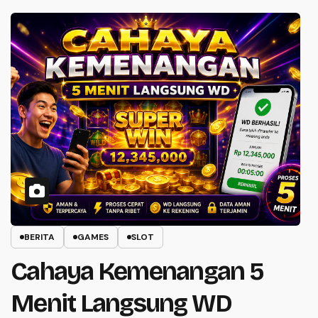
BERITA
GAMES
SLOT
BER
Cahaya Kemenangan 5
Si
Menit Langsung WD
Te