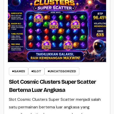
GAMES
SLOT
UNCATEGORIZED
Slot Cosmic Clusters Super Scatter
Bertema Luar Angkasa
Slot Cosmic Clusters Super Scatter menjadi salah
satu permainan bertema luar angkasa yang