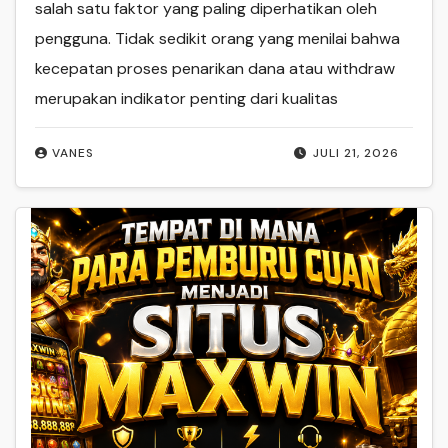
salah satu faktor yang paling diperhatikan oleh
pengguna. Tidak sedikit orang yang menilai bahwa
kecepatan proses penarikan dana atau withdraw
merupakan indikator penting dari kualitas
VANES
JULI 21, 2026