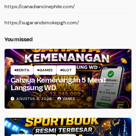
https://canadiancinephile.com/
https://sugarandsmokepgh.com/
You missed
BERITA
GAMES
SLOT
Cahaya Kemenangan 5 Menit
Langsung WD
AGUSTUS 5, 2026
VANES