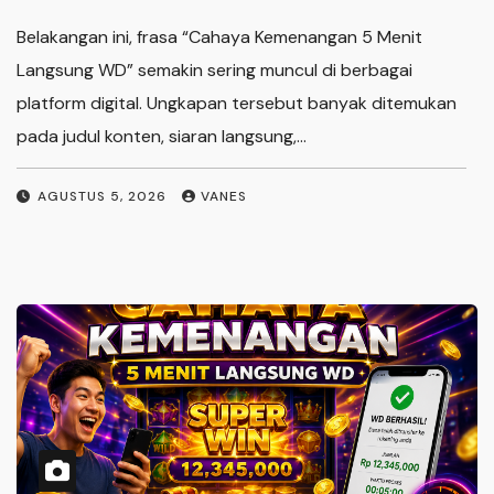
elakangan ini, frasa “Cahaya Kemenangan 5 Menit
sekto
angsung WD” semakin sering muncul di berbagai
platf
latform digital. Ungkapan tersebut banyak ditemukan
negar
ada judul konten, siaran langsung,…
bagian
AGUSTUS 5, 2026
VANES
AGU