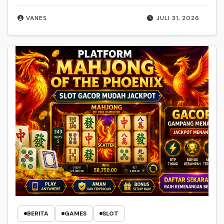
VANES
JULI 31, 2026
BERITA
GAMES
SLOT