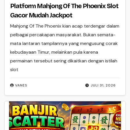
Platform Mahjong Of The Phoenix Slot
Gacor Mudah Jackpot
Mahjong Of The Phoenix kian acap terdengar dalam
pelbagai percakapan masyarakat. Bukan semata-
mata lantaran tampilannya yang mengusung corak
kebudayaan Timur, melainkan pula karena
permainan tersebut sering dikaitkan dengan istilah
slot
VANES
JULI 31, 2026