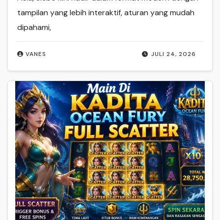
tampilan yang lebih interaktif, aturan yang mudah
dipahami,
VANES
JULI 24, 2026