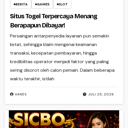
BERITA
GAMES
SLOT
Situs Togel Terpercaya Menang
Berapapun Dibayar!
Persaingan antarpenyedia layanan pun semakin
ketat, sehingga klaim mengenai keamanan
transaksi, kecepatan pembayaran, hingga
kredibilitas operator menjadi faktor yang paling
sering disorot oleh calon pemain. Dalam beberapa
waktu terakhir, istilah
VANES
JULI 25, 2026