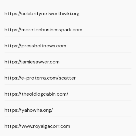
https://celebritynetworthwiki.org
https://moretonbusinesspark.com
https://pressboltnews.com
https://jamiesawyer.com
https://e-proterra.com/scatter
https://theoldlogcabin.com/
https://yahowha.org/
https://www.royalgacorr.com