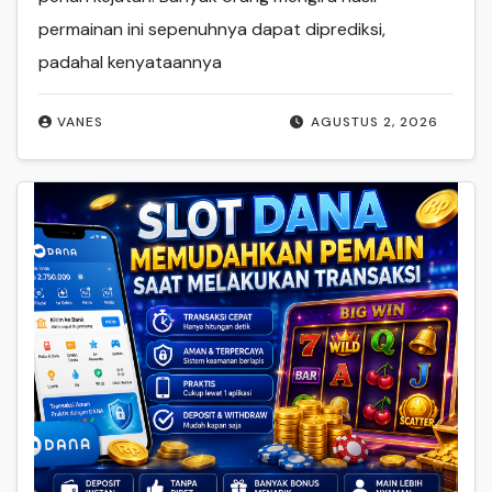
permainan ini sepenuhnya dapat diprediksi,
padahal kenyataannya
VANES
AGUSTUS 2, 2026