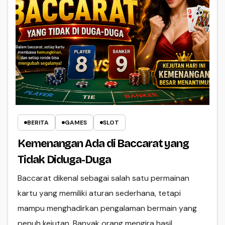
BERITA
GAMES
SLOT
Kemenangan Ada di Baccarat yang
Tidak Diduga-Duga
Baccarat dikenal sebagai salah satu permainan
kartu yang memiliki aturan sederhana, tetapi
mampu menghadirkan pengalaman bermain yang
penuh kejutan. Banyak orang mengira hasil