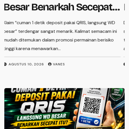
Besar Benarkah Secepat
Itu?
Klaim “cuman 1 detik deposit pakai QRIS, langsung WD
Di
besar” terdengar sangat menarik. Kalimat semacam ini
s
mudah ditemukan dalam promosi permainan berisiko
tr
tinggi karena menawarkan…
ak
AGUSTUS 10, 2026
VANES