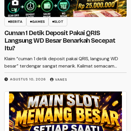
BERITA
GAMES
SLOT
Cuman 1 Detik Deposit Pakai QRIS
Langsung WD Besar Benarkah Secepat
Itu?
Klaim “cuman 1 detik deposit pakai QRIS, langsung WD
besar” terdengar sangat menarik. Kalimat semacam…
AGUSTUS 10, 2026
VANES