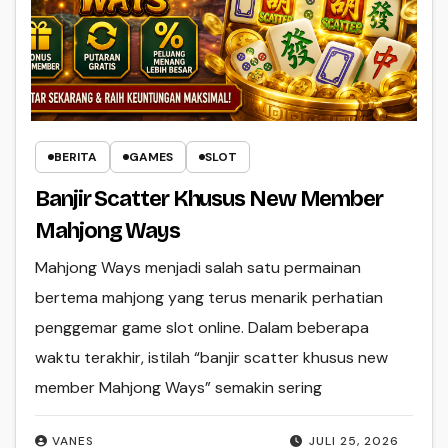
BERITA
GAMES
SLOT
Banjir Scatter Khusus New Member
Mahjong Ways
Mahjong Ways menjadi salah satu permainan
bertema mahjong yang terus menarik perhatian
penggemar game slot online. Dalam beberapa
waktu terakhir, istilah “banjir scatter khusus new
member Mahjong Ways” semakin sering
VANES
JULI 25, 2026