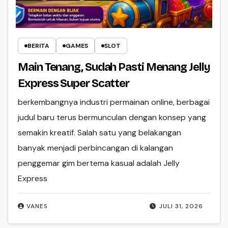
BERITA
GAMES
SLOT
Main Tenang, Sudah Pasti Menang Jelly
Express Super Scatter
berkembangnya industri permainan online, berbagai
judul baru terus bermunculan dengan konsep yang
semakin kreatif. Salah satu yang belakangan
banyak menjadi perbincangan di kalangan
penggemar gim bertema kasual adalah Jelly
Express
VANES
JULI 31, 2026