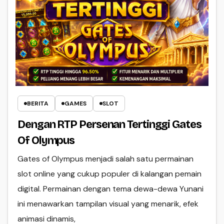
BERITA
GAMES
SLOT
Dengan RTP Persenan Tertinggi Gates
Of Olympus
Gates of Olympus menjadi salah satu permainan
slot online yang cukup populer di kalangan pemain
digital. Permainan dengan tema dewa-dewa Yunani
ini menawarkan tampilan visual yang menarik, efek
animasi dinamis,