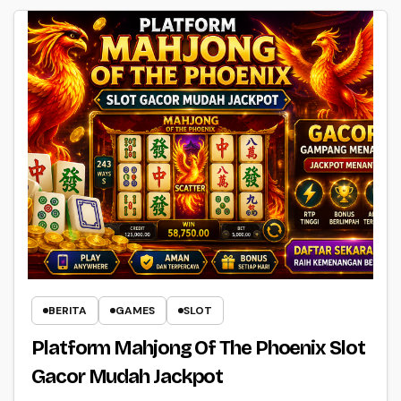
BERITA
GAMES
SLOT
Platform Mahjong Of The Phoenix Slot
Gacor Mudah Jackpot