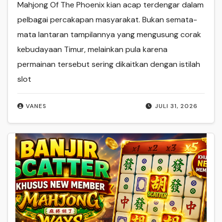
Mahjong Of The Phoenix kian acap terdengar dalam
pelbagai percakapan masyarakat. Bukan semata-
mata lantaran tampilannya yang mengusung corak
kebudayaan Timur, melainkan pula karena
permainan tersebut sering dikaitkan dengan istilah
slot
VANES
JULI 31, 2026