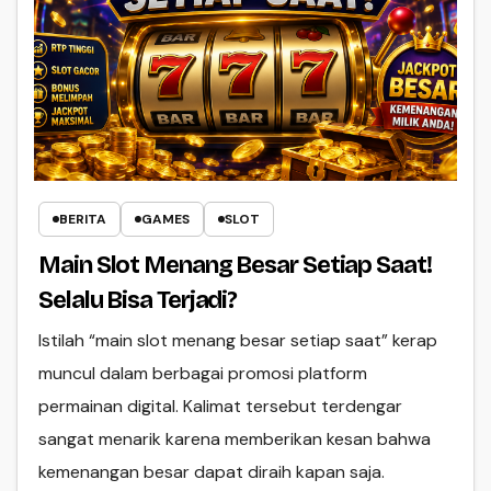
BERITA
GAMES
SLOT
Main Slot Menang Besar Setiap Saat!
Selalu Bisa Terjadi?
Istilah “main slot menang besar setiap saat” kerap
muncul dalam berbagai promosi platform
permainan digital. Kalimat tersebut terdengar
sangat menarik karena memberikan kesan bahwa
kemenangan besar dapat diraih kapan saja.