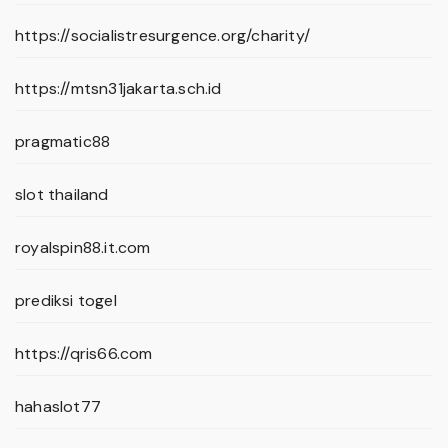
https://socialistresurgence.org/charity/
https://mtsn31jakarta.sch.id
pragmatic88
slot thailand
royalspin88.it.com
prediksi togel
https://qris66.com
hahaslot77