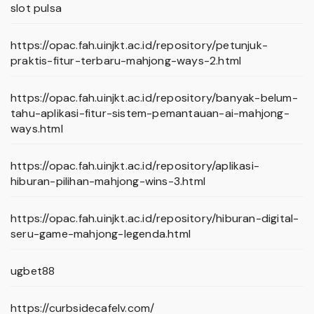
slot pulsa
https://opac.fah.uinjkt.ac.id/repository/petunjuk-
praktis-fitur-terbaru-mahjong-ways-2.html
https://opac.fah.uinjkt.ac.id/repository/banyak-belum-
tahu-aplikasi-fitur-sistem-pemantauan-ai-mahjong-
ways.html
https://opac.fah.uinjkt.ac.id/repository/aplikasi-
hiburan-pilihan-mahjong-wins-3.html
https://opac.fah.uinjkt.ac.id/repository/hiburan-digital-
seru-game-mahjong-legenda.html
ugbet88
https://curbsidecafelv.com/