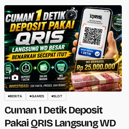
GAMES
SLOT
BERITA
GAM
 1 Detik Deposit
Sabung
 QRIS Langsung WD
Mengha