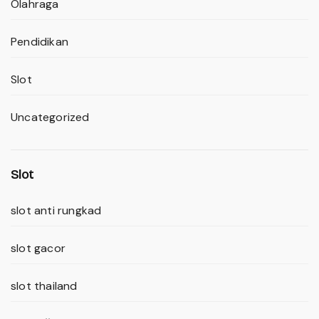
Olahraga
Pendidikan
Slot
Uncategorized
Slot
slot anti rungkad
slot gacor
slot thailand