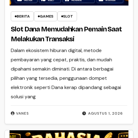
BERITA
GAMES
SLOT
Slot Dana Memudahkan Pemain Saat
Melakukan Transaksi
Dalam ekosistem hiburan digital, metode
pembayaran yang cepat, praktis, dan mudah
dipahami semakin diminati. Di antara berbagai
pilihan yang tersedia, penggunaan dompet
elektronik seperti Dana kerap dipandang sebagai
solusi yang
VANES
AGUSTUS 1, 2026