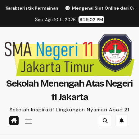
Skip
inan
Mengenal Slot Online dari Cara Bermain hingga Fitur
to
Sen. Agu 10th, 2026
8:29:04 PM
content
Sekolah Menengah Atas Negeri
11 Jakarta
Sekolah Inspiratif Lingkungan Nyaman Abad 21