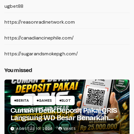
ugbet88
https://reasonradinetwork.com
https://canadiancinephile.com/
https://sugarandsmokepgh.com/
You missed
BERITA
GAMES
SLOT
Cuman 1 Detik Deposit Pakai QRIS
Langsung WD Besar Benarkah
Secepat Itu?
AGUSTUS 10, 2026
VANES