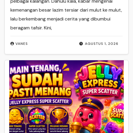
pelbagai kalangan. Dahulu kala, kabar mengenai
kemenangan besar lazim tersiar dari mulut ke mulut,
lalu berkembang menjadi cerita yang dibumbui
beragam tafsir. Kini,
VANES
AGUSTUS 1, 2026