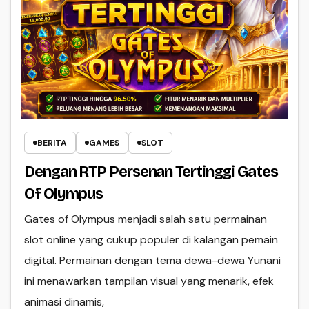
BERITA
GAMES
SLOT
Dengan RTP Persenan Tertinggi Gates
Of Olympus
Gates of Olympus menjadi salah satu permainan
slot online yang cukup populer di kalangan pemain
digital. Permainan dengan tema dewa-dewa Yunani
ini menawarkan tampilan visual yang menarik, efek
animasi dinamis,